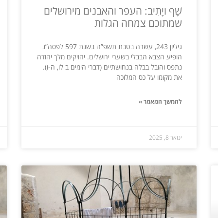
שָׁף ויָתִיב: העפר והאבנים מירושלים
שמתוכם צמחה הגלות
גיליון 243, עשרה בטבת תשפ”ה בשנת 597 לפסה”נ
הופיע הצבא הבבלי בשערי ירושלים. יהויקים מלך יהודה
נתפס והובל בבלה בנחושתיים (דברי הימים ב לו, ה-ו).
את מקומו על כס המלוכה
להמשך המאמר »
ינואר 8, 2025