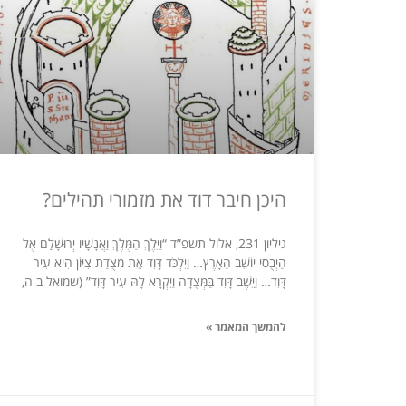
היכן חיבר דוד את מזמורי תהילים?
גיליון 231, אלול תשפ”ד “וַיֵּלֶךְ הַמֶּלֶךְ וַאֲנָשָׁיו יְרוּשָׁלִַם אֶל
הַיְבֻסִי יוֹשֵׁב הָאָרֶץ… וַיִּלְכֹּד דָּוִד אֵת מְצֻדַת צִיּוֹן הִיא עִיר
דָּוִד… וַיֵּשֶׁב דָּוִד בַּמְּצֻדָה וַיִּקְרָא לָהּ עִיר דָּוִד” (שמואל ב ה,
להמשך המאמר »