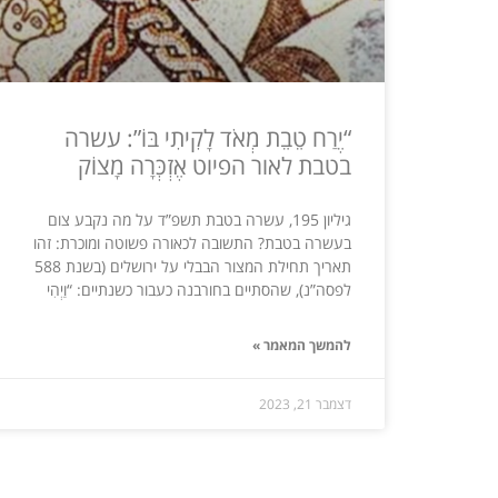
“יֶרַח טֵבֵת מְאֹד לָקִיתִי בּוֹ”: עשרה
בטבת לאור הפיוט אֶזְכְּרָה מָצוֹק
גיליון 195, עשרה בטבת תשפ”ד על מה נקבע צום
בעשרה בטבת? התשובה לכאורה פשוטה ומוכרת: זהו
תאריך תחילת המצור הבבלי על ירושלים (בשנת 588
לפסה”נ), שהסתיים בחורבנה כעבור כשנתיים: “וַיְהִי
להמשך המאמר »
דצמבר 21, 2023