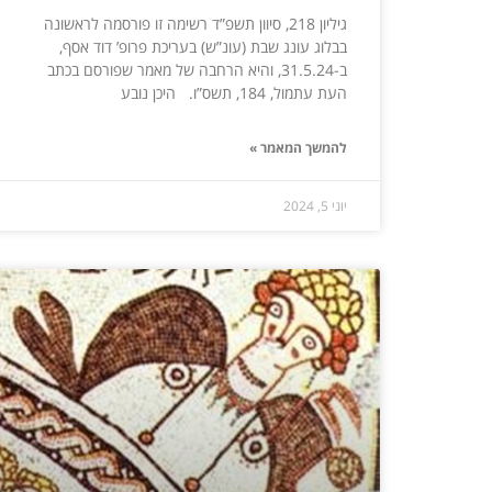
גיליון 218, סיוון תשפ”ד רשימה זו פורסמה לראשונה
בבלוג עונג שבת (עונ”ש) בעריכת פרופ’ דוד אסף,
ב-31.5.24, והיא הרחבה של מאמר שפורסם בכתב
העת עתמול, 184, תשס”ו. היכן נובע
להמשך המאמר »
יוני 5, 2024