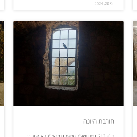
יוני 20, 2024
חורבת היונה
גיליון 213, ניסן תשפ”ד מסופר בגמרא: “תניא, אמר רבי