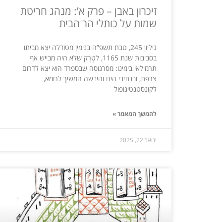
זיכרון באבן – פרק א’: מנהג חריטת
שמות על כותלי הר הבית
גיליון 245, טבת תשפ”ה בנימין מטודלה יצא מביתו
בסביבות שנת 1165, לטְרֶק שלא היה מבייש אף
תרמילאי בימינו: מסרגוסה שבספרד הוא יצא לדרום
צרפת, ובנתיבי הים והיבשה המשיך לרומא,
לקונסטנטינופול
להמשך המאמר »
ינואר 22, 2025