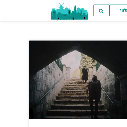
זלטר
ד"ר איל דודסון