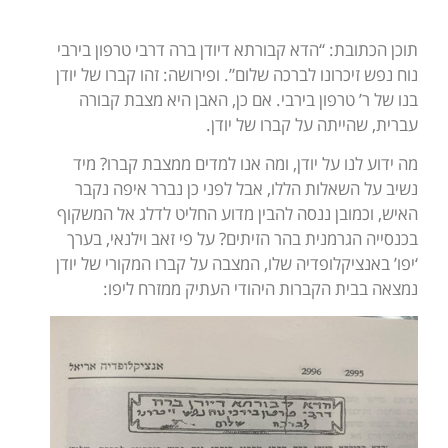
תוכן הכתובת: “הדא קבורתא דיודן ברה דרבי טרפון בירבי
נוח נפש זיכרונו לברכה שלום”. ופירושה: זהו קברו של יודן
בנו של ר’ טרפון בירבי. אם כן, האבן היא מצבת קבורה
עברית, שהייתה על קברו של יודן.
מה ידוע לנו על יודן, ומה אנו למדים ממצבת קברו? מיד
נשיב על השאלות הללו, אבל לפני כן נברר איפה נקבר
האיש, וכמובן ננסה להבין מדוע החליט לדלג אל המשקוף
בכנסייה הגרמנית בהר הזיתים? על פי זאב וילנאי, בערך
‘יפו’ באנציקלופדיה שלו, המצבה על קברו המקורי של יודן
נמצאה בבית הקברות היהודי העתיק ממזרח ליפו: