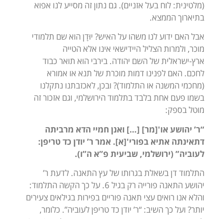
(מלטינית: לוח בעל אזניים). גם נתון זה מסייע לנו אפוא
בתיארוך הממצא.
אבל האם ידוע לנו משהו על האיש? יוּדָן הוא שם תלמודי
מוכר, ולמרות הצליל היידישאי אינו אלא הטייה
ארץ-ישראלית של השם יהודה. בירבי הוא תואר כבוד
לחכם. האם לפנינו דמות מוכרת של תנא או אמורא
(מחכמי המשנה או התלמוד)? ובכן, לאכזבתנו נתקלנו
בשמו פעם אחת בלבד בתלמוד הירושלמי, וגם אזכור זה
מוטל בספק:
“ר’ יהושע או'[מר] […] ואנן חמיי הדא מרביתה
דתאינתה אתיא בפורי'[א]. אמר ר’ יודן כד טריפן:
לעוביה” (ירושלמי, שביעית פ”א ה”ו).
התלמוד דן בשאלת בגרותו של עץ התאנה. לדעת ר’
יהושע התאנה פורייה רק בגיל 6. על כך הקשה התלמוד:
והלא אנו רואים עצי תאנה פוריים בפירות בגילאים צעירים
יותר? ועל כך השיב: “ר’ יודן כד טריפן לעוביה”. כלומר,