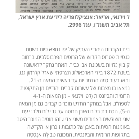
ז’ וילנאי, אריאל: אנציקלופדיה לידיעת ארץ ישראל,
תל אביב תשמ”ו, עמ’ 2996.
בית הקברות היהודי העתיק של יפו נמצא כיום בשטח
כנסיית פטרוס הקדוש של הרוסים הפרבוסלבים, ברחוב
קיבוץ גלויות בשכונת אבו כביר. האתר נחקר לראשונה
בשנת 1872 בידי הארכאולוג הצרפתי שארל קלרמון גנו,
ומאז בעוד כמה הזדמנויות עד ראשית המאה ה-21.
נמצאו בו מצבות של עשרות קברים יהודיים מן התקופות
הרומית והביזנטית (לפי וילנאי – מן המאות ה-4-1
לספה”נ, אבל במחקר החדש מוכרים קברים גם מן המאה
ה-5). הכתובת בלוח האבן חרוטה על גבי לוח מלבני עם
שני משולשים הצמודים משני צדיו. זהו מוטיב המוכר היטב
באומנות הסיתות באבן של כתובות זיכרון או הקדשה
בתקופות הרומית והביזנטית, המכונה טָבּוּלָה אָנְסָטָה