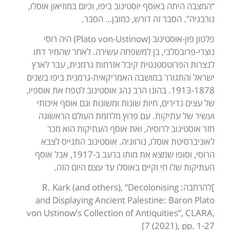
“המצבה היתה באוסף יוסטינוב ביפו, וכיום במוזיאון אוסלו,
נורבגיה”. הסבר זה דורש, כמובן… הסבר.
פלטון פון-אוּסטינוב (Plato von-Ustinow) היה רוסי
נוצרי-פרובסלבי, בן למשפחה עשירה. לאחר שהמיר דתו
לנצרות הפרוטסטנטית קיבל אזרחות גרמנית, עבר לארץ
ישראל והתגורר במושבה האמריקאית-גרמנית ביפו בשנים
1913-1878. בהונו הרב נהג אוסטינוב לטפח את אוספיו,
של עצים נדירים, חיות שונות ומשונות וגם אוסף איכותי
ועשיר של עתיקות. עם פרוץ מלחמת העולם הראשונה
חזר אוסטינוב לרוסיה, ואת אוסף העתיקות הוא מכר
לאוניברסיטת אוסלו, נורווגיה. אוסטינוב התגייס לצבא
הרוסי, וסופו שמצא את מותו ברעב ב-1917, אבל אוסף
העתיקות שלו חי וקיים באוסלו עד עצם היום הזה.
]להרחבה: R. Kark (and others), “Decolonising
and Displaying Ancient Palestine: Baron Plato
von Ustinow’s Collection of Antiquities”, CLARA,
7 (2021), pp. 1-27]