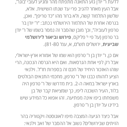
לדעת ר’ יודן גזע התאנה מתפתח מהר ומגיע לעובי ‘בוגר’,
אבל העץ מאחר להניב פרי עד שנתו השישית. אלא,
שלשון התלמוד קשה, ולא ברור מהו “כד טריפן”. ואכן,
בגרסה אחרת של התלמוד הירושלמי נכתב: “ר’ יודן בר
טרפון לעוביה”, וכך מובן שהסבר זה נמסר בשמו של ר’ יודן
בר טרפון (על פי י’ פליקס,
פירוש וביאור לירושלמי
שביעית
, ירושלים תש”ם, א, עמ’ 81-80).
אם כן, ר’ יודן בן ר’ טרפון הוא שמו של אמורא ארץ-ישראלי,
אבל רק לפי אחת הגרסאות. ואם היא הגרסה הנכונה, הרי
שזהו האזכור היחיד של חכם זה בספרות חז”ל. וילנאי
הציע לזהותו כבנו של ר’ טרפון, מחכמי התנאים הבולטים
בארץ ישראל במאה ה-2. בית מדרשו של ר’ טרפון היה
בלוד, העיר השכנה ליפו, כך שמציאת קבר של בן
משפחתו ביפו אינה מפתיעה. זהו אפוא כל המידע שיש
בידינו על יודן בן ר’ טרפון.
אבל כיצד הגיעה המצבה מיפו לאוגוסטה ויקטוריה בהר
הזיתים שבירושלים? נשוב אל ההסבר של זאב וילנאי: