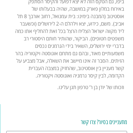
ביפו, גם הטקס הזה לא יצא לפועל והקיסר הסתפק
באירוח במלון פארק במושבה, שהיה בבעלותו של
אוסטינוב (המבנה בימינו: בית עמנואל, רחוב אורבך 8 תל
אביב). משם, כידוע, יצא וילהלם ה-2 לירושלים (וכשעבר
ליד מקווה ישראל הצליח הרצל בכל זאת להחליף אתו כמה
משפטים חטופים). הביקור, שהותיר חותם היסטורי רב
בדברי ימי ירושלים, השאיר בידי הגרמנים נכסים
משמעותיים מאוד, ובהם גם מתחם אוגוסטה ויקטוריה בהר
הזיתים. הסבר זה אינו מיישב את השאלה, אבל מצביע על
קשר מעניין בין אוסטינוב, שהחזיק במצבה העברית
הקדומה, לבין קיסר גרמניה ואוגוסטה ויקטוריה.
וזכותו של יודן בן ר’ טרפון תגן עלינו.
מתעניינים בסיור? צרו קשר