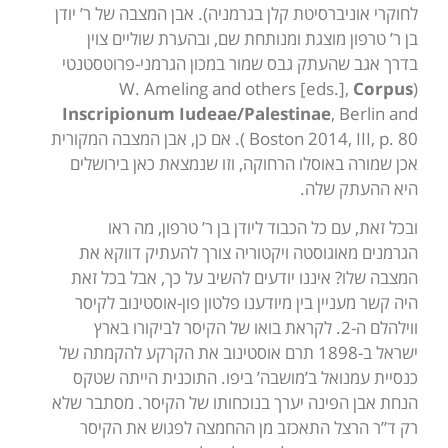
לחוקרי אוניברסיטת קלן בגרמניה). אבן המצבה של ר’ יודן
בן ר’ טרפון מוצגת ומנותחת שם, ובהערת שוליים צוין
בדרך אגב שהעתק גבס שמור במכון הגרמני-פרוטסטנטי
Corpus
(W. Ameling and others [eds.],
Inscripionum Iudeae/Palestinae
, Berlin and
Boston 2014, III, p. 80 ). אם כן, אבן המצבה המקורית
אכן שמורה באוסלו הרחוקה, וזו שנמצאת כאן בירושלים
היא ההעתק שלה.
ובכל זאת, עם כל הכבוד ליודן בן ר’ טרפון, מה ראו
הגרמנים מאוגוסטה ויקטוריה צורך להעתיק דווקא את
המצבה שלו? איננו יודעים להשיב על כך, אבל בכל זאת
היה קשר מעניין בין מיודענו פלטון פון-אוסטינוב לקיסר
ווילהלם ה-2. לקראת בואו של הקיסר לביקורו בארץ
ישראל ב-1898 תרם אוסטינוב את הקרקע להקמתה של
כנסיית עמנואל ב’מושבה’ ביפו. התוכנית הייתה שטקס
הנחת אבן הפינה יערך בנוכחותו של הקיסר. מסתבר שלא
רק ד”ר הרצל התאכזב מן ההחמצה לפגוש את הקיסר