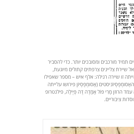
ים תמיד מורכבים ומסובכים יותר. כדי להסביר
צלול אל מנהרת הזמן, להגיח ממנה בשנת 1882 ולהצטרף אל שיירת צליינים צרפתים קתולים מיוגעת,
תה זו שיירה רגילה: אלף איש – מספר שאפילו
ְסְיוֹניסטים (אָסומְפְּסְיוֹן פירושו עלייתה
 מָרִי פּוֹל אָמָדֶה דֶּה פְּיֶילָה, פילנטרופ
דות ציבוריים.