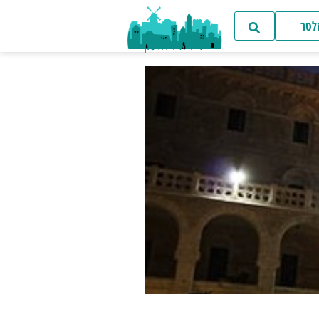
זלטר
ד"ר איל דודסון