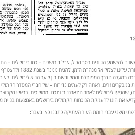
שויה להישמע הגיונית בסך הכול, אבל בירושלים – כמו בירושלים – החי
את הגרסה האחרת עלינו ל
ה במעלה הדרך המפותלת והמשובשת בין שער הגיא לירושלים. לא היי
במבקרים זרים, ראתה רק לעתים נדירות – של חברי המסדר הקתולי האָסומְפּ
 שהגיעו לירושלים לאחר התארגנות ותכנון ממושכים. בראש הקבוצה עמד הרוזן
יש את הונו להעמקת הנוכחות הקתולית בירושלים באמצעות בניית מוס
תי משני עברי חומת העיר העתיקה כתבנו כאן בעבר: