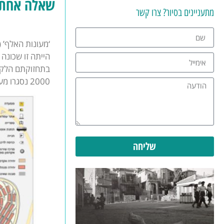
שאלה אחת,
מתעניינים בסיור? צרו קשר
‘מעונות האלף’ 
2000 נסגרו מעונות הסטודנטים, והאתר הוסב ל’כפר הייטק’ שנועד לתמוך בחברות הייטק צעירות ולעודד את צמיחתן.
שליחה