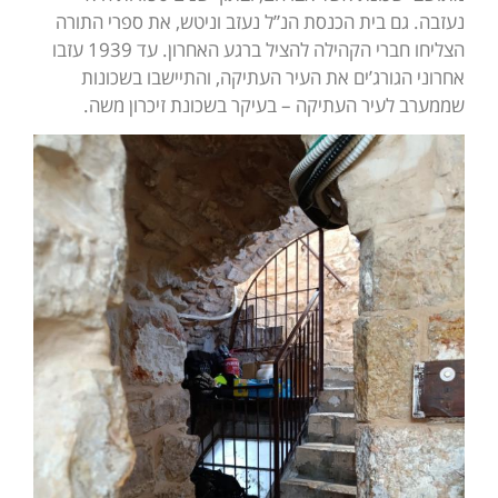
נעזבה. גם בית הכנסת הנ”ל נעזב וניטש, את ספרי התורה
הצליחו חברי הקהילה להציל ברגע האחרון. עד 1939 עזבו
אחרוני הגורג’ים את העיר העתיקה, והתיישבו בשכונות
שממערב לעיר העתיקה – בעיקר בשכונת זיכרון משה.