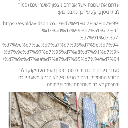
עדתם את שכונת אשל אברהם מצפון לשער שכם (סמוך
לבתי ניסן בָּ”ק). על כך כתבנו כאן:
https://eyaldavidson.co.il/%d7%91%d7%aa%d7%99-
%d7%a0%d7%99%d7%a1%d7%9f-
%d7%91%d7%a7-
%d7%9e%d7%aa%d7%a7%d7%95%d7%9e%d7%94-
%d7%9c%d7%97%d7%95%d7%a8%d7%91%d7%9f-
%d7%9c%d7%aa%d7%a7%d7%95%d7%9e%d7%94/
כעבור כשנה חנכו בית כנסת בצפון העיר העתיקה, בלב
הרובע המוסלמי, ברחוב הגיא 90, לא הרחק משער שכם
ובמרחק לא רב משכונתם שמחוץ לחומה.