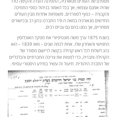
מספרם של העולים מגאורגיה, התפלגה העדה והקימה כולל
שהיה אמנם עצמאי, אך בכל האמור בניהול כספי התמיכה
והקבורה – כפוף לספרדים. משפחות אחדות מבין העולים
החדשים מגאורגיה במאה ה-19 התברכו בהון רב ובכישורים
מסחריים, אך נמנו בהם גם עניים רבים.
בשנת 1875 ערך משה מונטיפיורי את מפקד האוכלוסין
החמישי והאחרון שלו. אחת לכמה שנים – מאז 1839 – הוא
נהג לשלוח לכל ראש קהילה בקשה לרישום מסודר של
הקהילה וחבריה, כדי למפות את צריכה החברתיים והכלכליים
של החברה היהודית. תיעוד זה עשיר במידע היסטורי עסיסי.