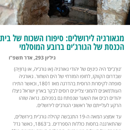
מגאורגיה לירושלים: סיפורו השכוח של בית
הכנסת של הגורג’ים ברובע המוסלמי
גיליון 293, אדר תשפ”ו
‘גוּרְגִ’ים’ היה כינויָם של יהודי גאורגיה (או גורג’יה, או גְּרוּזְיָה)
שבדרום הקווקז, לחופו המזרחי של הים השחור. גאורגיה
סופחה לקיסרות הרוסית בהדרגה מאז 1801, וכאשר התירו
העות’מאנים להמוני צליינים רוסים לבקר בארץ ישראל ניצלו
יהודים רבים את השער שנפתח גם בפניהם. נראה שזהו
הרקע לעלייתם של ראשוני הגורג’ים לירושלים.
עד אמצע המאה ה-19 התגבשה קהילה גורג’ית בירושלים,
שהתארגנה בחסות כוללות הספרדים. ב־1863, כאשר גדל