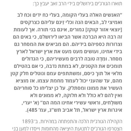
תוארו הגורג’ים בירושלים בידי הרב זאב יעבץ כך:
“האנשים האלה בעלי הקומה, בעלי כח ידים וכח לב
ואמיצי לב, הבאים הנה וכלי זֵינם עליהם כצרקסים
[יוצאי אזור קווקז] גמורים, אינם בני תורה. אך לעומת
זה רבה היא הברכה אשר הביאו לירושלם, כי באים הם
וצרורות כספיהם בידיהם. הם מביאים את המסחר גם
בידי אחינו, ועושים מעט מעט את ארץ ישראל לארץ
מסחר. ומִדָה טובה לרבים מעשיריהם, כי הגדולים
תומכים את הקטנים, לא במתת נדבה, כי אם בהטילם
מלאי אל תוך כיסם, ומשתתפים עמם ונוטלים חלק קטן
מהם, עד שהעני יכול לעמוד מחמת עצמו. אז מוציא
העשיר את ממונו ומסתלק. על כן יצליחו כל סוחריהם
ואין להם לא כולל ולא חלוקה, לא ממוּנים ולא
משוּלָחים, וראשי עשירי אחינו המה הם” (א’ יערי,
איגרות ארץ ישראל, תל אביב תש”ג, עמ’ 485).
הקהילה הגורג’ית הלכה והתפתחה במהירות. ב־1893
הצטרפו הגורג’ים לתנועת היציאה מהחומות וייסדו למען בני