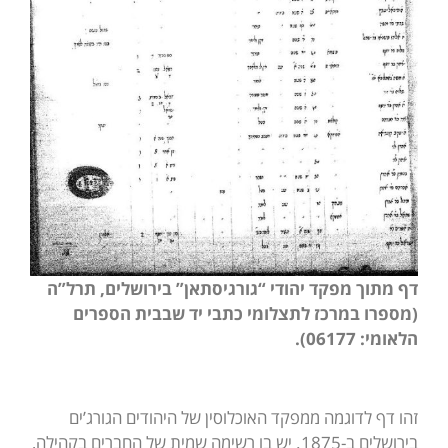
דף מתוך מפקד יהודי “גורגיסתאן” בירושלים, תרל”ה
(מספרו במרכז לתצלומי כתבי יד שבבית הספרים
הלאומי: 06177).
זהו דף לדוגמה ממפקד האוכלוסין של היהודים הגורג’ים
בירושלים ב-1875. יש בו רשימה שמית של החברים בקהילה,