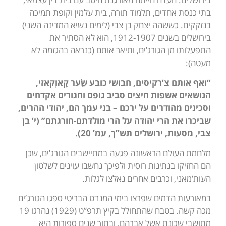
בתי כנסת אחדים, תלמוד תורה, בית עלמין וקופת תמיכה
בנזקקים. כששהה יצחק בן צבי (לימים נשיא המדינה השני)
בירושלים בשנים 1912-1907, הוא לא הסתיר את
התפעלותו מן הגורג’ים, ותיאר אותם (כנראה בהגזמה לא
מעטה):
“ואף אותם צ’רקיסים, חבושי כובע שֵׂער קָאוְקאזי,
הנושאים אשפות חיצים סביב גופם וחגורים אקדחים
וסכינים מהודרים על ירכם – בני עמך הם, יהודי ההרים,
שביכרו את הרי יהודה על הרי מולדתם-חורגתם” (י’ בן
צבי, מסעות, ירושלים תש”ך, עמ’ 20).
מלחמת העולם הראשונה פגעה במתיישבים הגורג’ים, שכן
הם החזיקו בנתינות רוסית ולפיכך נחשבו עוינים לשלטון
העות’מאני, וכרבים אחרים נאלצו לגלות.
במאורעות הדמים שפרצו בימי המנדט הבריטי ספגו הגורג’ים
מכה קשה. בטבח שהתחולל בקיץ תרפ”ט (1929) נהרגו 19
מתושבי שכונת אשל אברהם, ובתוך שנים ספורות היא