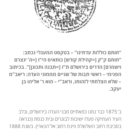
“חותם כוללות עדתינו” – בטקסט המעגלי נכתב:
“חותם ק”ק [=קהילת קודש] כותאיס הי”ו [=ה’ ינצרם
וישמרם] הדרים בירושלם ת”ו [=תבנה ותכונן]”. בכיתוב
הפנימי – ראשי תבות של שניים מממוני העדה: ריאב”מ
– שלא הצלחתי לזהותו, וראב”י – הוא ר’ אליהו בן
יעקב.
ב־1875 כבר נמנו כמאתיים מבני העדה בירושלים, ובלב
העיר העתיקה פעלו ישיבות לבוגרים ובית כנסת (כנראה
בסביבת רחוב השלשלת פינת רחוב אל־הכארי). בשנת 1888