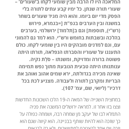
המלאכה היו לו הרבה מבין שומעי לקחו ב’שעורים’ –
שעורי תורה שנתן. כל ימיו קבע
עתים לתורה בלי
הפסק מדי יום ביומו. והוא היה מגיד שעורים בשחר
במשנה ובין הערבים בגפ”ת [=בגמרא, פירוש
(רש”י), תוספות] וגם ב[תלמוד] ירושלמי, בערבים
בהלכה ובשבתות בחוּמש ורש”י. הוא למד
גם להמוני
עם, וגם למדנים מובהקים היו בין שומעי לקחו. כולם
התענגו על שעוריו והסברתו הנפלאה, תורתו היתה
פשוטה ברורה ומדויקת, ומשנתו – סֹלֶת נקיה.
ענותנותו היתה טבעית הנובעת מתוך נפש תמימה
שאינה מכירה בגדולתה, ירא שמים אהוב ואוהב את
הבריות ומקרבן לתורה ולעבודה. מצניע לכת בכל
דרכיו” (ליואי, שם, עמ’ 107).
במחצית השנייה של המאה ה-19 הלכו השכונות החדשות
וצצו בזו אחר זו. למראה ירושלים המשנה את פניה
התמלא לבו של יעקב מן שמחה רבה, ושמחה כפולה על
כך שזכה הוא להיות שותף בבניינה. הוא קיווה שגם הוא
יזכה יום אחד להצטרף למתיישבים, ולא רק לבנאים,