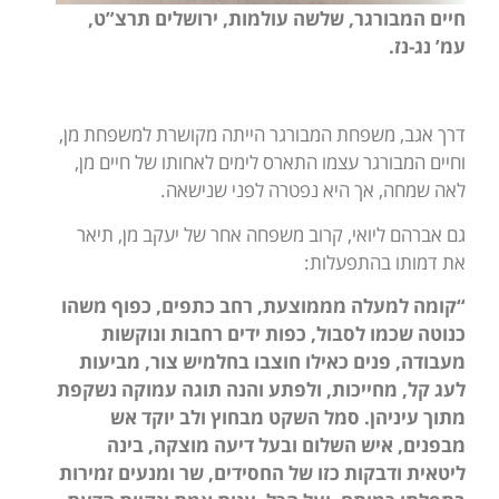
חיים המבורגר, שלשה עולמות, ירושלים תרצ”ט,
עמ’ נג-נז.
דרך אגב, משפחת המבורגר הייתה מקושרת למשפחת מן,
וחיים המבורגר עצמו התארס לימים לאחותו של חיים מן,
לאה שמחה, אך היא נפטרה לפני שנישאה.
גם אברהם ליואי, קרוב משפחה אחר של יעקב מן, תיאר
את דמותו בהתפעלות:
“קומה למעלה מממוצעת, רחב כתפים, כפוף משהו
כנוטה שכמו לסבול, כפות ידים רחבות ונוקשות
מעבודה, פנים כאילו חוצבו בחלמיש צור, מביעות
לעג קל, מחייכות, ולפתע והנה תוגה עמוקה נשקפת
מתוך עיניהן. סמל השקט מבחוץ ולב יוקד אש
מבפנים, איש השלום ובעל דיעה מוצקה, בינה
ליטאית ודבקות כזו של החסידים, שר ומנעים זמירות