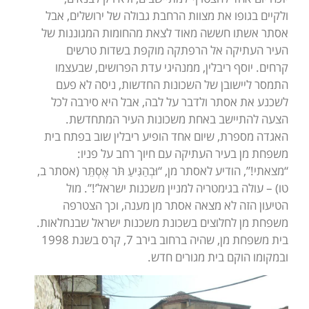
ולקיים בגופו את מצוות הרחבת גבולה של ירושלים, אבל
אסתר אשתו חששה מאוד לצאת מהחומות המגוננות של
העיר העתיקה אל הרפתקה מוקפת בשדות טרשים
קרחים. יוסף ריבלין, ממנהיגי עדת הפרושים, שבעצמו
התמסר ליישובן של השכונות החדשות, ניסה לא פעם
לשכנע את אסתר ולדבר על לבה, אבל היא סירבה לכל
הצעה להתיישב באחת משכונות העיר המתחדשת.
האגדה מספרת, שיום אחד הופיע ריבלין שוב בפתח בית
משפחת מן בעיר העתיקה עם חיוך רחב על פניו:
“מצאתי!”, הודיע לאסתר מן, “וּבְהַגִּיעַ תֹּר אֶסְתֵּר (אסתר ב,
טו) – עולה בגימטריה למניין משכנות ישראל’!”. מול
הטיעון הזה לא מצאה אסתר מן מענה, וכך הצטרפה
משפחת מן לחלוצים בשכונת משכנות ישראל שבנחלאות.
בית משפחת מן, שהיה ברחוב בירב 7, קרס בשנת 1998
ובמקומו הוקם בית מגורים חדש.