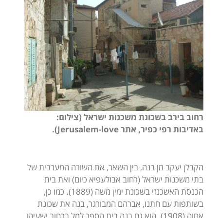
רחוב בירב בשכונת משכנות ישראל
(צילום:
באדיבות רפי כפיר, אתר
Jerusalem-love
).
הקבלן יעקב מן בנה, בין השאר, את השורה המערבית של
בתי משכנות ישראל (רחוב אבולעפיא כיום) ואת בית
הכנסת האשכנזי בשכונת ימין משה (1889). כמו כן,
בשותפות עם חתנו, אברהם המבורגר, בנה את שכונת
אחוה (1908). הוא גם בנה בית הספר למל ברחוב ישעיהו