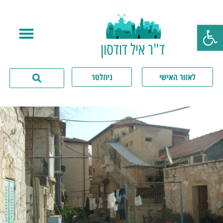
פתח סרגל נגישות
ד"ר איל דודסון
לאזור האישי
ניוזלטר