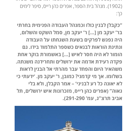
(1902). מנהל בית הספר, אפרים כהן רייס, סיפר לימים
כך:
“כקבלן לבנין כולו וכמנהל העבודה הפנימית בחרתי
בר’ יעקב מן […] ר’ יעקב מן, סמל השקט והשלום,
היה נפגש לפרקים בשעת השגחתו על העבודה
ונתינת הוראות לבנאים כשספר התלמוד בידו. גם
הומור לא היה חסר לאיש […] באשמורת בוקר אחת
פקדה רעידת אדמה את ירושלים ותחרידנה משנתה.
משהאיר היום והפחד עבר מהרתי אל הבנין לראות
בשלומו. אך מי קדמני? כמובן, ר’ יעקב מן. ‘ידעתי כי
לא יאונה כל רע לבניני’ – אמר הקבלן, ולא בלי
גאוה” (אפרים כהן רייס, מזכרונות איש ירושלים, תל
אביב תרצ”ג, עמ’ 291-290).