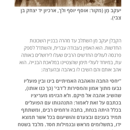
יעקב מָן (מקור:
אוסף יוסף ולך, ארכיון יד יצחק בן
צבי).
הקבלן יעקב מן השתלב עד מהרה בבניין השכונות
החדשות. הוא האמין בעבודה עברית, והשתדל לספק
פרנסה לעולים החדשים הרבים שעלו לירושלים באותה
עת, במיוחד לעולי תימן שהצטיינו במלאכת הבנייה. הוא
אהב אותם והם השיבו לו באהבה ובהערצה:
“יחסי החבה והאהבה האמיתיים בינו ובין פועליו
נבעו מתוך אמון והמסירות ל’רבי’ (כך כנו אותו),
שהשיב אהבה אל חֵיקם. ולא הגזימו מעריציו
בכתבם על זאת לאמור: התנהגותו עם הפועלים
בכלל היתה בנחת, בחבה ורחמים רבים, ומשתתף
תמיד בעניָנם ובצערם והושיעום בכל אשר תמצא
ידו, בתשלומים מראש ובגמילות חסד. מלבד בשטח