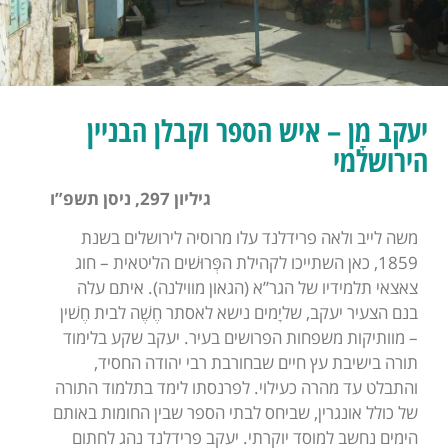
יעקב מָן – איש הספר וקבלן הבניין
הירושלמי
גיליון 297, ניסן תשפ”ו
משה לייב ולאה פרידלנד עלו מרוסיה לירושלים בשנת
1859, כאן השתייכו לקהילת הפְּרוּשׁים הליטאית – חוג
צאצאי תלמידיו של הגר”א (הגאון מווילנה). איתם עלה
בנם הצעיר יעקב, שליָמים נישא לאסתר חֶשֶׁה לבית חֶשׁין
– מוותיקות משפחות הפרושים בעיר. יעקב שקע בלימוד
תורה בישיבת עץ חיים שבחורבת רבי יהודה החסיד,
והתבלט עד מהרה כעילוי. לפרנסתו לימד בתלמוד התורה
של כולל אונגרין, שביחס לבתי הספר שבין החומות באותם
הימים נחשב למוסד יוקרתי. יעקב פרידלנד נהג לחתום