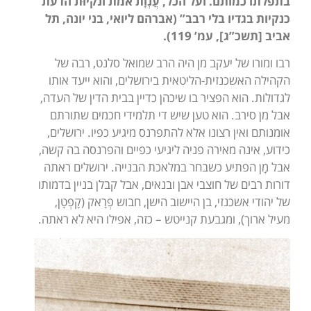
בתפלתו כמותם. ועל הכל,
עֲנְוָת
אמת ונקיוּת הדעת
כנקיות בגדיו בלי רבב” (אברהם ליואי, בני יונה, תל
אביב [תשכ”ג], עמ’ 119).
רבו ומורו של יעקב מן היה הרב שמואל סלנט, רבה של
הקהילה האשכנזית-הליטאית בירושלים, והוא ייעד אותו
לגדולות. הוא הפציר בו שיכהן כדיין בבית הדין של העדה,
אבל מן סירב. הוא טען שיש די תלמידי חכמים שתורתם
אומנותם ואין רצונו אלא להתפרנס מיגיע כפיו. ירושלים,
כידוע, אינה מאירה פניה ליגיעי כפיים והפרנסה בה קשה,
אבל מָן הפתיע כשבחר במלאכת הבנייה. ירושלים ראתה
דורות רבים של חוצבי אבן ובנאים, אבל קבלן בניין בדמותו
של יהודי אשכנזי, בן היישוב הישן, חבוש פְרָאק (קָפְטָן,
מעיל ארוך), ומגבעת קנייטש – כזה, אפילו היא לא ראתה.