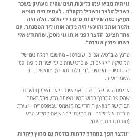
גוי היה מביא עמו גליונות תוים שהיה מעתיק בשכר
בשביל זולצר ובשביל מקהלתו. לעתים היה מוציא
מחֵיקו כמה שירים ומוסרם לידי זולצר. הלה היה
מזמר אותם והוינאי היה מלוה אותו ליד הפסנתר. יום
אחד הציגני זולצר לפני אותו גוי מסכן, שהתודע אלי
בשמו פרנץ שוברט”.
פרנץ שׁוּבֶּרְט?? אכן כן, שוברט! – מחשובי המלחינים של
המוסיקה הקלאסית, שוברט שחתום על יצירות מופת, כמו
‘הסימפוניה השמינית’ (‘הבלתי גמורה’), ‘חמישיית דג
השמך’ ועוד.
אני מודה שבשלב זה גם אני איבדתי את האמון וחשדתי
שהסופר התברך בחוש דמיון מפותח מדי, אבל באתר
הבית של המוזאון היהודי בהוֹהֶנְאֶמְס שבאוסטריה – עיירת
הולדתו של זולצר – הופתעתי למצוא את המידע הבא
(מתורגם מגרמנית):
“זולצר הפך במהרה לדמות בולטת גם מחוץ ליהדות