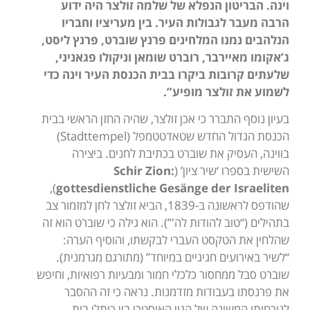
וינה. הבריטון הנפלא של שלמה זולצר היה ידוע
הרבה מעבר לגבולות העיר. בין מעריציו וחבריו
הנלהבים נמנו המלחינים פרנץ שוברט, פרנץ ליסט,
ג’אקומו מאיירבר, רוברט שומאן וניקולו פגאניני,
שלעתים קרובות ביקרו בבית הכנסת העיר וינה כדי
לשמוע את זולצר מופיע”.
בעיון נוסף התברר כי אכן זולצר, שהיה החזן הראשי בבית
הכנסת הגדול החדש שטאדטטמפל (Stadttempel)
בווינה, העסיק את שוברט בכתיבת לחנים. ביצירה
השישית בספרו ‘שיר ציון’ (
Schir Zion:
),
gottesdienstliche Gesänge der Israeliten
שהודפס לראשונה ב-1839, הביא זולצר לחן למזמור צב
בתהילים (“טוב להודות לה'”). הוא גילה כי שוברט הוא זה
שהלחין את הטקסט העברי לבקשתו, והוסיף הערה:
“לשיר באירועים חגיגיים במיוחד” (מתורגם מגרמנית).
שוברט סבל ממחסור כלכלי חמור ומבעיות רפואיות, וחיפש
את פרנסתו בעבודות מזדמנות. נראה כי זה ההסבר
לנוכחותו המשונה של הגוי האוסטרי בין כותלי בית