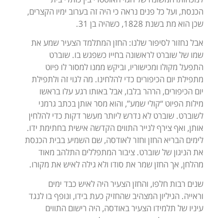
הכנסת, ועל כל פנים נראה כי היה זה בערוב ימיו הקצרים,
שכן הוא מת בשנת 1828, כשהיה בן 31.
אבל נחזור לסיפור שלנו: החזן המתלמד הצעיר שמע את
שמו של שוברט לראשונה בחייו כשפגש בו. שוברט
התפעל מקולו ומכישוריו, וביקש ממנו למסור לו פיוט
מתפילת יום הכיפורים כדי להלחינו. מה לגוי זה ולתפילת
יום הכיפורים, הרהר בלבו, אבל באותו רגע עלו בראשו
מילות הפיוט “קולי שמע”, והוא מסר אותן בכתב גרמני
לשוברט. שוברט לא נדרש ליותר מעשר דקות כדי להלחין
אותן, ואף צירף לנייר התווים הקדשה אישית בחתימת ידו.
לימים הבריא החזן וחזר לאודסה, שם השמיע בבית הכנסת
את הניגון של שוברט. ציבור המתפללים התלהב מאוד
מהלחן, אך החזן שמר את סודו ולא גילה לאיש את מקורו.
שנים רבות חלפו, והחזן הצעיר היה לאיש כבד ימים
וראייה. הגיליון המצהיב שהחזיק כעת בידו, ונופף בו לנגד
עיניו של תלמידו הצעיר באודסה, היה רישום התווים