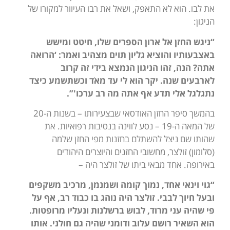
את לבו. הוא לא התאפק, ושאל את רבו העיוור למקורו של
הניגון:
“ניגש החזן אל ארון הספרים שלו, חיטט ומישש
באצבעותיו והוציא גליון תוים מצהיב ואמר: ‘הרואה
אתה? הנה, זהו הניגון הנמצא בידי זה קרוב
לארבעים שנה. יקר הוא לי עד מאֹד וכשתשמע כיצד
נתגלגל אלי תדע אף אתה מה רב ערכו'”.
בהמשך סיפר החזן האודסאי שבצעירותו – בשנות ה-20
של המאה ה-19 – נסע לווינה בנסיבות רפואיות. את
שהותו שם ניצל להשתלם בחזנות מפי החזן שלמה
(סלומון) זולצר, מחשובי החזנים והיוצרים היהודים
באירופה. אחד מבאי ביתו של זולצר היה –
“גוי וינאי אחד, נמוך קומה ושמנמן, מרכיב משקפים
ובעל חיוך לבבי. זולצר היה נוהג בו כבוד רב, אף על
פי שהיה עני מרוד, לבוש ברשלנות ונעליו מרופטות.
הוא השאיר רושם עלוב ודומני שהיה גם חולני. אותו