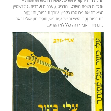
תחנת הרדיו ‘קול ירושלים’, ששידרה בשלוש שפות –
אנגלית (שפת השלטון הבריטי), ערבית ועברית. גולדשטיין
מצא בה את פרנסתו כקריין, עורך תוכניות, חזן וזַמָר
בתוכניות זֶמֶר. השילוב של עיתונאי, סופר וחזן אולי נראה
כיום מוזר, אבל לו זה כלל לא הפריע.