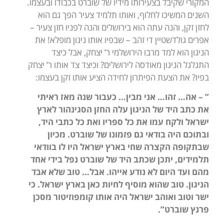
המקורי שקיבל בצעירותו מידיו של שוברט בכבודו ובעצמו.
השנים המשיכו לחלוף, ואותו תלמיד צעיר הפך גם הוא
לחזן זקן, והנה עתה הוא בירושלים והנה לפניו חזן צעיר –
אפרים גולדשטיין די זהב – שבפיו אותו ניגון מופלא! את
הניגון הוא למד מרבו הירושלמי ר’ יצחק, אבל כיצד
התגלגל הניגון מאודסה לירושלים? וכיצד צד אותו ר’ יצחק
בפיו? את הצעת הפיתרון לחידה הציע אותו זקן בעצמו:
” – אה… זהו… אני מבין… כעבור שנה מאז ראיתי
את כתב היד של הניגון עלה החזן הסגינהור לארץ
ישראל ולקח עמו את כל ספריו ואת כל כתבי היד,
ובתוכם היה בודאי גם פזמונו של שוברט. מכיון
שבתקופה הקצרה שחי בארץ ישראל היו לו בוודאי
תלמידים, יתכן שכתב היד של שוברט נפל בידי אחד
מהם ועד היום לא נודע אייהו. אבל… טוב שלא אבד
הניגון. טוב שהוא מוסיף לחיות כאן בארץ ישראל. כי
ישר וטוב ואוהב ישראל היה אותו קומפוזיטור מסכן
פרנץ שוברט”.