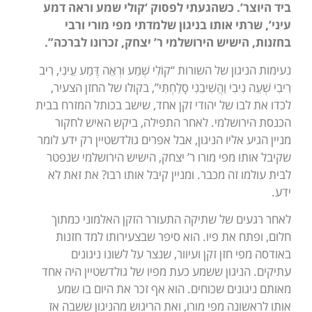
ביד היוצר’. כשהגעתי לפסוק ‘קולי שמע וראה דמע
עיני’, שרתי אותו בניגון שלמדתי מפי מורי ורבי
בחזנות, הישיש הירושלמי ר’ יצחק, זכרונו לברכה”.
נעימות הניגון של השורות “קוֹלִי שְׁמַע וּרְאֵה דֶּמַע עֵינִי, רִיב
רִיבִי שְׁעֵה נִיבִי וַהֲשִׁיבֵנִי סָלַחְתִּי”, בקולו של החזן הצעיר,
לכדו את לבו של יהודי זקן אחד, שישב בכותל המזרח בבית
הכנסת הירושלמי. לאחר התפילה, ביקש האיש לחקור
מניין הגיע אליו הניגון, אבל אפרים גולדשטיין רק ידע לומר
שקיבל אותו מפי מורו ר’ יצחק, הישיש הירושלמי שנפטר
לבית עולמו זה מכבר. ומניין קיבל אותו רבו? את זאת לא
ידע.
לאחר רגעים של שתיקה התעורר הזקן האלמוני כמתוך
חלום, ופתח את פיו. הוא סיפר שבצעירותו למד חזנות
באודסה מפי חזן זקן ועיוור, שנצר על לשונו ניגונים
עתיקים. הניגון ששמע כעת מפיו של גולדשטיין היה אחד
מאותם ניגונים שכוחים. הוא אף זכר את היום בו שמע
אותו לראשונה מפי מורו, ואת הריגוש מהניגון ששבה אז