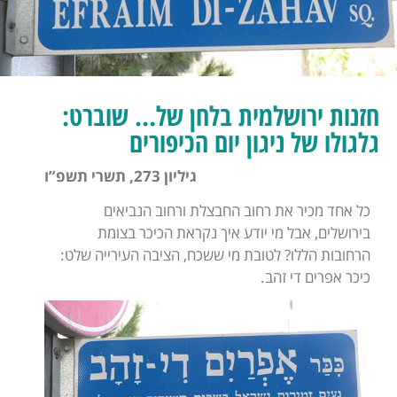
חזנות ירושלמית בלחן של… שוברט:
גלגולו של ניגון יום הכיפורים
גיליון 273, תשרי תשפ”ו
כל אחד מכיר את רחוב החבצלת ורחוב הנביאים
בירושלים, אבל מי יודע איך נקראת הכיכר בצומת
הרחובות הללו? לטובת מי ששכח, הציבה העירייה שלט:
כיכר אפרים די זהב.