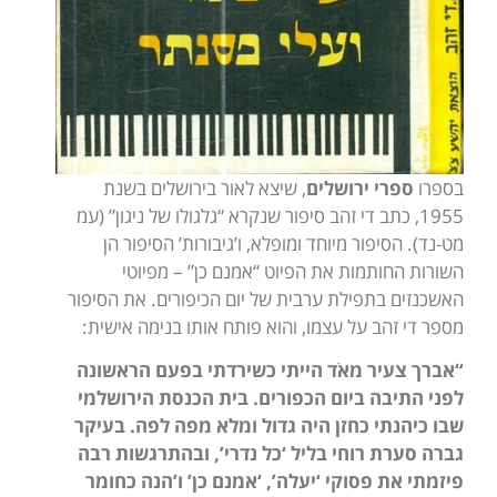
בספרו
ספרי ירושלים
, שיצא לאור בירושלים בשנת
1955, כתב די זהב סיפור שנקרא “גלגולו של ניגון” (עמ
מט-נד). הסיפור מיוחד ומופלא, ו’גיבורות’ הסיפור הן
השורות החותמות את הפיוט “אמנם כן” – מפיוטי
האשכנזים בתפילת ערבית של יום הכיפורים. את הסיפור
מספר די זהב על עצמו, והוא פותח אותו בנימה אישית:
“אברך צעיר מאֹד הייתי כשירדתי בפעם הראשונה
לפני התיבה ביום הכפורים. בית הכנסת הירושלמי
שבו כיהנתי כחזן היה גדול ומלא מפה לפה. בעיקר
גברה סערת רוחי בליל ‘כל נדרי’, ובהתרגשות רבה
פיזמתי את פסוקי ‘יעלה’, ‘אמנם כן’ ו’הנה כחומר