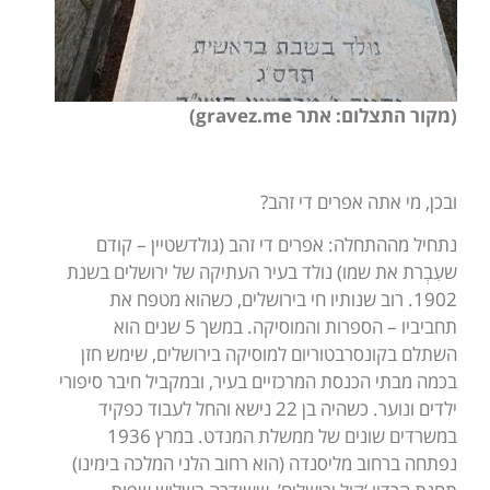
(מקור התצלום: אתר
gravez.me
)
ובכן, מי אתה אפרים די זהב?
נתחיל מההתחלה: אפרים די זהב (גולדשטיין – קודם
שעִבְרת את שמו) נולד בעיר העתיקה של ירושלים בשנת
1902. רוב שנותיו חי בירושלים, כשהוא מטפח את
תחביביו – הספרות והמוסיקה. במשך 5 שנים הוא
השתלם בקונסרבטוריום למוסיקה בירושלים, שימש חזן
בכמה מבתי הכנסת המרכזיים בעיר, ובמקביל חיבר סיפורי
ילדים ונוער. כשהיה בן 22 נישא והחל לעבוד כפקיד
במשרדים שונים של ממשלת המנדט. במרץ 1936
נפתחה ברחוב מליסנדה (הוא רחוב הלני המלכה בימינו)