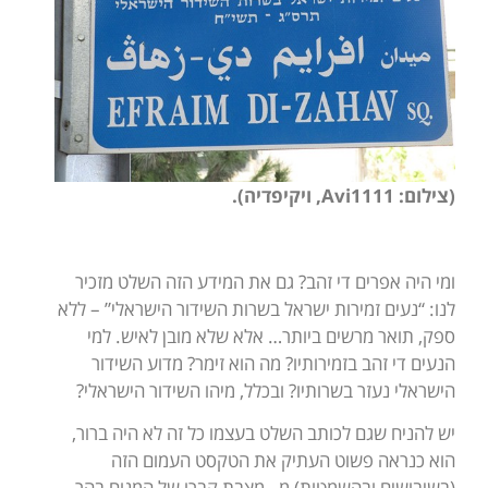
(צילום:
Avi1111
, ויקיפדיה).
ומי היה אפרים די זהב? גם את המידע הזה השלט מזכיר
לנו: “נעים זמירות ישראל בשרות השידור הישראלי” – ללא
ספק, תואר מרשים ביותר… אלא שלא מובן לאיש. למי
הנעים די זהב בזמירותיו? מה הוא זימר? מדוע השידור
הישראלי נעזר בשרותיו? ובכלל, מיהו השידור הישראלי?
יש להניח שגם לכותב השלט בעצמו כל זה לא היה ברור,
הוא כנראה פשוט העתיק את הטקסט העמום הזה
(בשיבושים ובהשמטות) מ…מצבת קברו של המנוח בהר