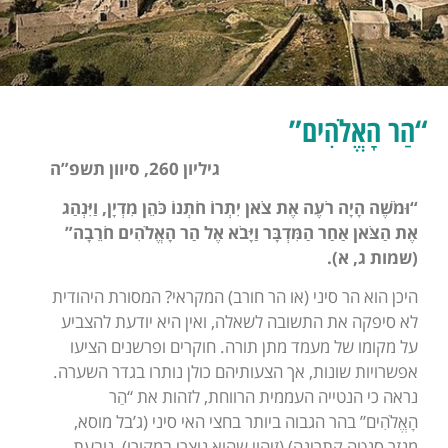
“הַר הָאֱלֹהִים”
גיליון 260, סיוון תשפ”ה
“וּמֹשֶׁה הָיָה רֹעֶה אֶת צֹאן יִתְרוֹ חֹתְנוֹ כֹּהֵן מִדְיָן, וַיִּנְהַג
אֶת הַצֹּאן אַחַר הַמִּדְבָּר וַיָּבֹא אֶל הַר הָאֱלֹהִים חֹרֵבָה”
(שמות ג, א).
היכן הוא הר סיני (או הר חורב) המקראי? המסורת היהודית
לא סיפקה את התשובה לשאלה, ואין היא יודעת להצביע
על מקומו של מעמד מתן תורה. חוקרים ופרשנים הציעו
אפשרויות שונות, אך הצעותיהם כולן נותרו בגדר השערה.
נראה כי הנטייה העממית הרווחת, לזהות את “הַר
הָאֱלֹהִים” בהר הגבוה ביותר בחצי האי סיני (ג’בל מוסא,
מנזר סנטה קתרינה) (זיהוי שהוא נוצרי במקורו), נובעת