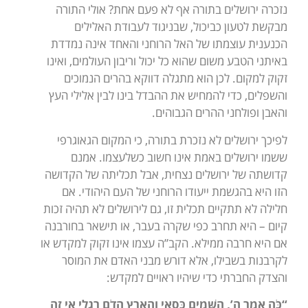
נזכרה ירושלים בתורה אף לא פעם אחת? אולי התורה
מבקשת לטעון כביכול, שבניגוד לעבודת האלילים
הכנענית עוצמתו של האל הרוחני והאחד אינה נמדדת
באיתני הטבע משום שהוא כל יכול וריבון העולמים, ואינו
זקוק למקום. לכן הוא מתגלה דווקא בהרים הנמוכים
והשפלים, כדי להמחיש את ההבדל בינו לבין אלילי העץ
והאבן ופולחני ההרים הגבוהים.
לפיכך ירושלים לא נזכרת בתורה, כי המקום הגאוגרפי
ששמו ירושלים באמת אינו חשוב כשלעצמו. אמנם
קדושתה של ירושלים נצחית, אבל תכליתה של הקדושה
הזו היא בהגשמת ייעודו הרוחני של העם היהודי. אם
חלילה לא תתקיים תכלית זו, גם לירושלים לא תהיה זכות
קיום – היא תחרב כפי שקרה בעבר, או תישאר בחורבנה
אם היא חרבה ממילא. הקב”ה עצמו אינו זקוק למקדש או
לקרבנות בשבילו, אלא דורש מבני האדם את המוסר
והצדק החברתי כדי שיהיו ראויים למקדש:
“כֹּה אָמַר ה’, הַשָּׁמַיִם כִּסְאִי וְהָאָרֶץ הֲדֹם רַגְלָי אֵי זֶה