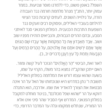
השפל? באופן פשוט, כדי ללמדנו מוסר וצניעות. בממד
עמוק יותר, התנ”ך מנהל מלחמת חורמה נגד העבודה
הזרה, על גילוייה השונים. לעתים קרובות נזכר הציווי
להילחם בעובדי האלילים, ופסוקים רבים זועקים נגד
השפעות התרבות הכנענית. הפולחן הפגאני סגד לאיתני
הטבע, ובהם ההרים הגבוהים, והנביאים הזהירו מפניו שוב
ושוב. אַבֵּד תְּאַבְּדוּן אֶת כָּל הַמְּקֹמוֹת אֲשֶׁר עָבְדוּ שָׁם הַגּוֹיִם
אֲשֶׁר אַתֶּם יֹרְשִׁים אֹתָם אֶת אֱלֹהֵיהֶם, עַל הֶהָרִים הָרָמִים וְעַל
הַגְּבָעוֹת וְתַחַת כָּל עֵץ רַעֲנָן (דברים יב, ב).
לאור זאת, הביטוי “הַר הָאֱלֹהִים” הנזכר לעיל קשה ומוזר.
האם ייתכן שהקב”ה נמצא בהר משלו, הקרוי על שמו,
בשעה שהוא עצמו דורש את המלחמה בפולחן האלילי?
תשובת ר’ נתן במדרש היא שנוכחותו של האל על הר אינה
מבטאת את הצורך להאדיר את שמו. אדרבה, הוא התגלה
דווקא על הר “שהוא שפל מכולכם”, בניגוד מוחלט למקובל
בפולחן הפגאני. המדרש אף הסביר שהר סיני אינו אלא
הר המוריה, שנתלש ממקומו וגלה עד המדבר הדרומי, כדי