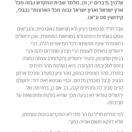
אֱלֹהֶיךָ
(דברים יז, ח), מלמד שבית המקדש גבוה מכל
ארץ ישראל וארץ ישראל גבוה מכל הארצות” (בבלי,
קידושין סט ע”א).
אבל חז”ל מבטאים רעיון ולא מציאות גאוגרפית, והנביאים
עסקו באחרית הימים ולא במציאות הממשית, שכן ירושלים
ה’אמתית’ אינה מתאימה לכל התיאורים הללו. הרי
ירושלים נחותים לעומת הרי חברון שמדרום להם והרי
בנימין שמצפון, והעיר ירושלים (הקדומה) עצמה נמוכה
ביחס לסביבתה הקרובה: היא נשלטת מהר הזיתים
במזרח, מהר הצופים בצפון, מהר ציון במערב ומרכס ארמון
הנציב (ג’בל מוכבר) מדרום. וכפי שביטא זאת דוד: יְרוּשָׁלִַם
הָרִים סָבִיב לָהּ (תהילים קכה, ב). אם כן, בחירתה של
ירושלים בוודאי לא נבעה מכך שהיא בולטת ומתנשאת על
סביבתה.
לפי מדרש חז”ל גם הר סיני לא התקדש בזכות עוצמתו,
אלא דווקא משום שהיה נמוך: