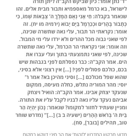
“ר’ נתן אומר: כיון שביקש הקב”ה ליתן תורה
לישראל, בא כרמל מאספמיא ותבור מבית אלים. זהו
שנאמר בקבלה: חַי אָנִי נְאֻם הַמֶּלֶךְ ה’ צְבָאוֹת שְׁמוֹ, כִּי
כְּתָבוֹר בֶּהָרִים וּכְכַרְמֶל בַּיָּם יָבוֹא (ירמיה מו יח). זה
אומר: נקראתי הר תבור, עלי נאה שתשרה שכינה,
לפי שאני גבוה מכל ההרים ולא ירדו עלי מי המבול.
וזה אומר: אני נקראתי הר הכרמל, עלי נאה שתשרה
שכינה, לפי שאני נתמצעתי בתוך ועלי עברו את
הים. אמר הקב”ה: כבר נפסלתם לפנָי בגבהוּת שיש
בכם, כולכם פסולים לפנָי! […] אין רצוני אלא בסיני,
שהוא שפל מכולכם […] וסיני מהיכן בא? אמר ר’
יוסי: מהר המוריה נתלש, כחלה מעיסה, ממקום
שנעקד יצחק אבינו. אמר הקב”ה: הואיל ויצחק
אביהם נעקד עליו נאה לבניו לקבל עליו את התורה.
ומניין שעתיד לחזור למקומו? שנאמר: נָכוֹן יִהְיֶה הַר
בֵּית ה’ בְּרֹאשׁ הֶהָרִים (ישעיה ב ב) […]” (מדרש שוחר
טוב, תהילים [בובר], סח).
מדוע מבקש המדרש ‘לזהות’ את הר סיני דווקא במקום