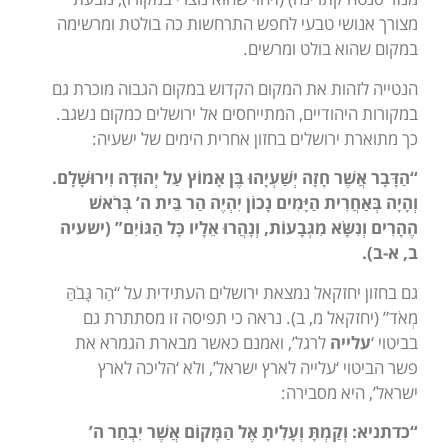
מצורך אנושי טבעי לחפש התרחשות כה בולטת ומרשימה
במקום שהוא בולט ומרשים.
הנטייה לזהות את המקום הקדוש במקום הגבוה מוכרת גם
במקורות היהודיים, המתייחסים אל ירושלים כמקום נשגב.
כך מתוארת ירושלים בחזון אחרית הימים של ישעיה:
“הַדָּבָר אֲשֶׁר חָזָה יְשַׁעְיָהוּ בֶּן אָמוֹץ עַל יְהוּדָה וִירוּשָׁלִָם.
וְהָיָה בְּאַחֲרִית הַיָּמִים נָכוֹן יִהְיֶה הַר בֵּית ה’ בְּרֹאשׁ
הֶהָרִים וְנִשָּׂא מִגְּבָעוֹת, וְנָהֲרוּ אֵלָיו כָּל הַגּוֹיִם” (ישעיה
ב, א-ב).
גם בחזון יחזקאל נמצאת ירושלים העתידית על “הַר גָּבֹהַּ
מְאֹד” (יחזקאל מ, ב). נראה כי תפיסה זו מסתתרת גם
בביטוי ‘
עלייה
לרגל’, ואמנם כאשר מבארת הגמרא את
פשר הביטוי ‘עלייה לארץ ישראל’, ולא ‘הליכה לארץ
ישראל’, היא מסבירה:
“כדתניא:
וְקַמְתָּ וְעָלִיתָ אֶל הַמָּקוֹם אֲשֶׁר יִבְחַר ה’