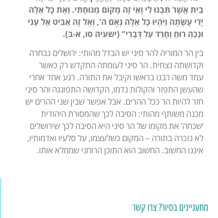
בַיִת אֲשֶׁר תִּבְנוּ לִי וְאֵי זֶה מָקוֹם מְנוּחָתִי.
וְאֶת כָּל אֵלֶּה
יָדִי עָשָׂתָה וַיִּהְיוּ כָל אֵלֶּה נְאֻם ה’, וְאֶל זֶה אַבִּיט אֶל עָנִי
וּנְכֵה רוּחַ וְחָרֵד עַל דְּבָרִי” (ישעיה סו, א-ב).
בין הר המוריה להר סיני יש הבדל מהותי: ירושלים נבחרה
וקדושתה נצחית. הר סיני לעומתה התקדש רק כאשר
עמד משה רבנו בראשו וקיבל את התורה. רגע אחד אחרי
שהעשן התפזר והקולות נדמו, הקדושה התפוגגה והר סיני
חזר להיות הר ככל ההרים. אבל אפשר שבין שני ההרים יש
מכנה משותף מהותי: הסיבה לכך שהמסורת היהודית
‘שכחה’ את מקומו של הר סיני היא הסיבה לכך שירושלים
לא נזכרה בתורה – המקום כשלעצמו, על סלעיו ואדמותיו,
איננו החשוב. החשוב הוא התוכן הרוחני שממלא אותו.
מתעניינים בסיור? צרו קשר