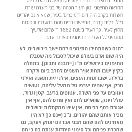
מתנכרת מצד החברה היהודית, המפולגת לעדותיה.
המראה החיצוני וגוון העור הכהה של בני העדה עוררו
חשדות בקרב היהודים ה’מוּכָּרים’ בעיר, שמא אינם יהודים
כלל. בלֵית בְּרֵרה, התיישבו רבים מהם במערות ובסוכות
מחוץ לעיר. כך העיד בשנת 1882 ר’ שלום אלשיך,
ממנהיגי גל העלייה התימנית באותה עת:
“הנה כשהתחילו התימנים להתיישב בירושלים, לא
היה שום אדם בעולם שיכול לסבול מה שסבלו
התימנים בירושלים ת”ו [=תבנה ותכונן]. בתחלה
בקיץ ישבו תחת אויר השמים לחֹרב ביום ולקרח
בלילה. ישבו תחת העצים, אילני זית ותאנה ואילני
סרק, אף שמים יערפו טל ממעל עליהם, נטושים
ועזובים על פני השדה, עטופים ברעב, קטן וגדול,
עולל ויונק, שואלים לחם ואין פורס להם, אף אין
אגורת כסף בכיסם, אין איש ממקהלות ירושלים
מכיר אותם שהם יהודים, ג”כ [=גם כן] לא היו
מאמינים להם שהם מבני אברהם יצחק ויעקב, גם
שהכרת פניהם וכל סימני היהדות ענתה בם כי הם