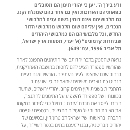
זרע בירך ה’. יען כי יהודי תימן הם מסובלים
בפאותיהם הארוכות ואין גם אחד בהם שמגלח זקנו.
גם מלבושיהם אינם דומין בשום ענים למלבושי
הנכרים, ואין עליהם שום מלבוש ממלבושי הדור
החדש, וכל מלבושיהם הם כמלבושי היהודים
שבדורות קדמונים” (א’ יערי, מסעות ארץ ישראל,
תל אביב 1996, עמ’ 649).
נראה שהספק בדבר יהדותם של התימנים התפוגג לאחר
שהורשיו סְפָּפוֹרְד הציע להם לחסות במושבה האמריקנית,
ברחוב שכם שמצפון לעיר העתיקה. הורשיו ואנה רעייתו
הנהיגו כת נוצרית משיחית שהאמינה כי ישו עתיד
להתגלות בשנית וקץ הימים קרוב. יהודי ירושלים, שחשדו
בכוונותיו של ספפורד להשפיע על התימנים להתנצר,
הזדרזו לייסד את חברת ‘עזרת נידחים’ כדי לפתור במקומו
את מצוקת הדיור של העולים החדשים. בכספים שגייסה
החברה, בראשותו של ישראל דב פרומקין, ובסיועם של
יהודים מבריטניה, נבנו למענם בתים בכפר השילוח, על