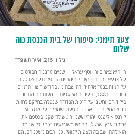
צעד תימני: סיפורו של בית הכנסת נוה
שלום
גיליון 215, אייר תשפ”ד
ר’ יחיא צארום ור’ יוסף עראקי – שניים מרבניה הבולטים
של צנעא בזמנם – היו בין היהודים הנרגשים שהצטופפו
על המזח בנמל אלחוּדַיידַה שבתימן, בחודש חשוון תרמ”ב
(נובמבר 1881). בעיניים מצועפות בדמעות הם התבוננו
בילידיהם, וחשבו על הזכות הגדולה שנפלה בחלקם לחזות
בבוא המשיח. גם אליהם הגיעו השמועות על אנגלי ושמו
לורנס אוליפנט ויהודי ששמו רוטשילד שקנו בכספם את
אדמת ארץ ישראל, והם היו משוכנעים בכך שכל שנותר
הוא להתיישב בה ולצפות לגואל. כמו רבים משכניהם, הם