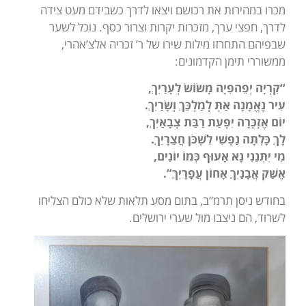
מכרו במהירות את רכושם ויצאו לדרך כשבידם מעט צידה
לדרך, חפצי ערך, מזכרות יקרות וצרור כסף. נוכל לשער
שבפיהם התחרזו מילות שירו של ר’ זכריה אלצ’אהרי,
ממשוררי תימן הקדמונים:
“קִרְיָה יְפֵהפִיָה מָשׂוֹשׂ לְעָרַיִךְ,
עִיר נֶאֱמָנָה אַתְּ לְמַלְכֵּךְ וְשָׂרַיִךְ.
יוֹם אֶזְכְּרָה יִפְעַת רַבַּת צְבָאַיִךְ,
לָךְ כָּלְתָה נַפְשִׁי לִשְׁכֹּן חֲצֵרָיִךְ.
מִי יִתְּנֵנִי נָא אָעוּף כְּמוֹ יוֹנִים,
אֶשַּׁק אֲבָנַיִךְ אָחוֹן עֲפָרָיִךְ”.
בחודש ניסן תרמ”ב, בתום מסע תלאות שלא כולם הצליחו
לשרוד, הם ניצבו מול שערי ירושלים.