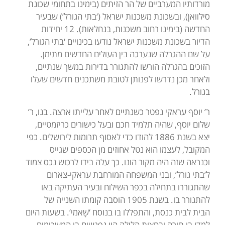
מורדותיו המערביים של הר הזיתים (בימינו בתחומי שכונת
סילוואן), ובשכונת משכנות ישראל (‘בתי הגורל’) שבעיר
החדשה (בימינו רחוב משכנות, בנחלאות). 12 יחידות
הדיור בשכונת משכנות ישראל נודעו בכינויים ‘בתי הגורל’,
על שם ההגרלה שנערכה בין העולים החדשים מתימן.
הזוכים בהגרלה הורשו להתגורר בדירות במשך שנתיים,
ולאחר מכן נדרשו לפנותן לטובת משתכנים חדשים שעלו
בגורל.
ר’ יוסף עראקי נפטר כשנתיים לאחר עלייתו ארצה. בנו, ר’
שלום יוסף, שהיה תלמיד חכם ובעל כישורים כריזמטיים,
יצא בשנת 1886 להודו כדי לאסוף תרומות לירושלים. כפי
המקובל, לעצמו הוא נטל אחוזים מן הכספים שגייס
וכנראה שזה היה מקור הונו. כך עלה בידו לרכוש נכס צמוד
ל’בתי גורל’, ובני המשפחה המורחבת עראקי-צארום
שהתגוררו בתחילה בכפר השילוח ובעיר העתיקה באו
להתגורר בו. בשנת 1905 הוסבה קומתו השנייה של
הבית לבית כנסת, והתפללו בו בנוסח ‘שָׁאמי’. בשעות היום
למדו בו תורה ובחצות הלילה היו נפגשים בו המשכימים