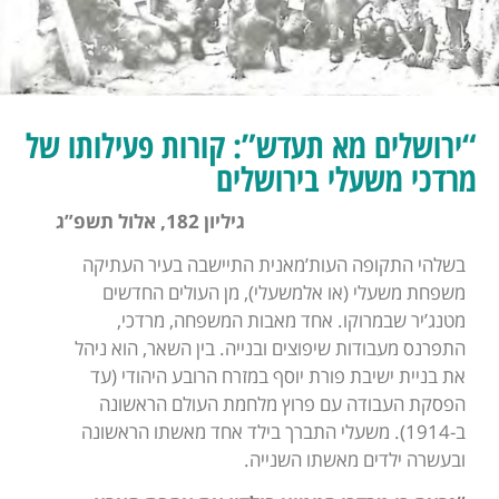
“ירושלים מא תעדש”: קורות פעילותו של
מרדכי משעלי בירושלים
גיליון 182, אלול תשפ”ג
בשלהי התקופה העות’מאנית התיישבה בעיר העתיקה
משפחת משעלי (או אלמשעלי), מן העולים החדשים
מטנג’יר שבמרוקו. אחד מאבות המשפחה, מרדכי,
התפרנס מעבודות שיפוצים ובנייה. בין השאר, הוא ניהל
את בניית ישיבת פורת יוסף במזרח הרובע היהודי (עד
הפסקת העבודה עם פרוץ מלחמת העולם הראשונה
ב-1914). משעלי התברך בילד אחד מאשתו הראשונה
ובעשרה ילדים מאשתו השנייה.