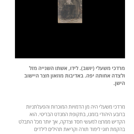
מרדכי משעלי (יושב). לידו, אשתו השנייה מזל
ולצדה אחותה יפה. באדיבות מוזאון חצר היישוב
הישן.
מרדכי משעלי היה מן הדמויות המוכרות והפעלתניות
ברובע היהודי בזמנו, בתקופת המנדט הבריטי. הוא
הקדיש ממרצו למעשי חסד וצדקה, אך יותר מכל התבלט
בהקמת חוגי לימוד תורה וקריאת תהילים לילדים