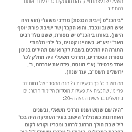
משעלי שבעצמו חילק להם ממתקים כדי לעודד אותם
להתמיד:
“ביהכנ”ס [=בית הכנסת] מרדכי משעלי (הוא היה
איש חשוב ונכבד, והוא הקבלן של ישיבת פורת יוסף
הישן). באותו ביהכנ”ס יש מסורת, ששם נולד רבינו
האר”י זיע”א. כשהיינו קטנים, כל ילדי תלמודי
התורה היו הולכים בשבת לקרוא שם תהילים בניגון
מסורת הספרדים, ומרדכי משעלי היה מחלק לכל
אחד פרסים” (א”י מונסה, פדה את אברהם, ב’,
ירושלים תשס”ב, עמ’ שנח).
מה חשוב כל כך בפעילות זו? הנה ההסבר של נחום דב
פריימן, שהנציח את פעילות מוסדות הלימוד התורניים
בירושלים בראשית המאה ה-20:
“היה שם
שַׁמָּשׁ
ושמו מרדכי משאלי, ובשנים
האחרונות כשנדלדל הישוב בעיר העתיקה היה בכל
ליל שבת הולך מרחוב לרחוב ומכריז וקורא לקום
לחברת התהילים. היהודי ר’ מרדכי משאלי ז”ל היה