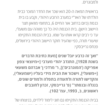
ולמבוגרים.
בראשית המאה ה-20 הוא שכר את החדר המוכר כבית
הולדתו של האר”י במערב הרובע היהודי, וקבע בו בית
כנסת (כיום ברחוב אור החיים 6, בתחומי מוזאון חצר
היישוב הישן). בית הכנסת היה כל כך מזוהה עם משעלי,
עד כי רבים קראו אותו על שמו. בבית הכנסת התקיימו
שיעורי תורה, כפי שהעיד חוקר היישוב היהודי בירושלים,
פנחס גרייבסקי:
“ואך זה כרבע יובל שנים [מעת כתיבת הדברים
בשנת 1928], התנדב יהודי מערבי [=
מיוצאי צפון
אפריקה (‘המוגרבים’)]
, ר’ מרדכי ן’ אברהם משעאי
[=משעלי], וישכור את הבית מידי בעליו (ישמעאלי),
והקדישו לתורה ולתעודה בתפלה ולמודים שונים,
בנגלה ובנסתר” (פ’ גרייבסקי, זכרון לחובבים
ראשונים, ב, 1993, עמ’ 102).
בבית הכנסת התקיימו גם חוגי לימוד לילדים, בניצוחו של