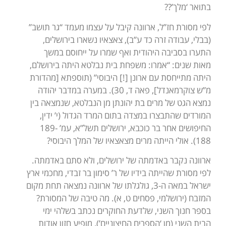
בתואר ‘מלך’??
לפי מסורת חז”ל, ארוונה קיבל על עצמו מעמד “גר תושב”
(בבלי, עבודה זרה כד ע”ב), צאצאיו נשארו בירושלים,
התערו בסביבה היהודית ואף שמרו על ייחוסם במשך
מאות שנים: “אמרו: משפחת בית נבלטא היתה בירושלם,
היתה מתייחסת עם ארונן [!] היבוסי” (תוספתא [מהדורת
מ”ש צוקרמאנדל], פאה ד, 30). במערה במדבר יהודה
נמצא הגט של מרים בת יהונתן מן הנבלטא, שנמצאה בין
המורדים שהתבצרו במצדה בתום המרד הגדול (י’ ידין,
החיפושים אחר בר כוכבא, ירושלים תשל”א, עמ’ 189-
188). אולי הייתה מרים מצאצאיו של המלך היבוסי?
ארוונה נקבר באדמתה של ירושלים, ולא סתם באדמתה.
לפי מסורת שהייתה בידיו של ר’ סימון בר זבדי, מחכמי ארץ
ישראל במאה ה-3, גולגלתו של ארוונה נמצאה תחת מקום
המזבח (ירושלמי, פסחים ט, א). מה טיבה של המסורת?
בספר חנוך השני, שלדעת החוקרים נכתב בשלהי ימי
הבית השני (מן ‘הספרים החיצוניים’), מופיע חזון אודות