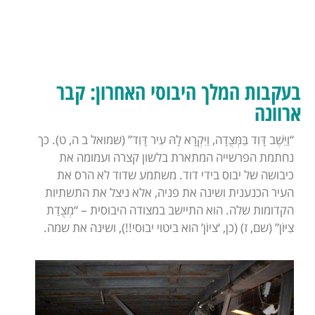
בעקבות המלך היבוסי האחרון: קבר
ארוונה
“וַיֵּשֶׁב דָּוִד בַּמְּצֻדָה, וַיִּקְרָא לָהּ עִיר דָּוִד” (שמואל ב ה, ט). כך
נחתמת הפרשייה המתארת בלשון קצרה ועמומה את
כיבושה של יבוס בידי דוד. משתמע שדוד לא הרס את
העיר הכנענית ושינה את פניה, אלא ניצל את התשתיות
הקדומות שלה. הוא התיישב במצודה היבוסית – “מְצֻדַת
צִיּוֹן” (שם, ז) (כן, ‘ציוֹן’ הוא ביטוי יבוסי!!), ושינה את שמה.