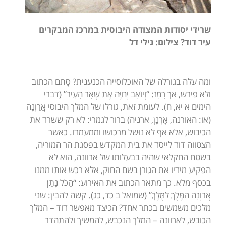
שרידי יסודות המצודה היבוסית במרכז המבקרים
עיר דוד? צילום: נילי דל
ומה עלה בגורלה של האוכלוסייה הכנענית? סָתם הכתוב
ולא פירש, אך רָמָז: “וְיוֹאָב יְחַיֶּה אֶת שְׁאָר הָעִיר” (דברי
הימים א יא, ח). לעומת זאת, גורלו של המלך היבוסי אֲרַוְנָה
(או: האורנה, אָרְנָן, ארניה) ברור לגמרי: לא רק ששרד את
הכיבוש, אלא אף לא נוּשל מרכושו וממעמדו. כאשר
הצטווה דוד לייסד את בית המקדש בפסגת הר המוריה,
בשטח החקלאי שהיה בבעלותו של ארוונה, הוא לא
הפקיע מידיו את הגורן בשם החוק, אלא רכש אותו ממנו
בכסף מלא. כך מתאר הכתוב את האירוע: “הַכֹּל נָתַן
אֲרַוְנָה הַמֶּלֶךְ לַמֶּלֶךְ” (שמואל ב כד, כג). קשה להבין: שני
מלכים משמשים בכתר אחד? הכיצד מאפשר דוד – המלך
הכובש, לארוונה – המלך הנכבש, להמשיך ולהתהדר