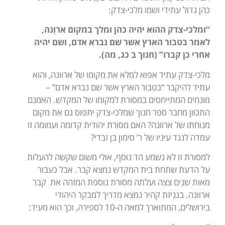
כהן גדול עתידי ושמו מלכי-צדק:
“ומלכי-צדק ההוא יהיה כהן ומלך במקום ארוְנה,
לאמר בטבור הארץ אשר שם נברא אדם, ושם יהיה
אחרי כן קברו” (חנוך ב כג, מה).
מלכי-צדק עתיד אפוא למלא את מקומו של ארוונה, והוא
עתיד להיקבר “בטבור הארץ אשר שם נברא אדם” –
מונחים המתייחסים במסורת למקומו של המקדש. האמנם
התכוון מחבר ספר חנוך שמלכי-צדק יתפוס גם את מקום
מנוחתו של ארוונה? האם מסורת יהודית קדומה ועמומה זו
עמדה לנגד עיניו של ר’ סימון בן זבדי?
למסורת זו לא נשמע הד נוסף, אולי משום שקשה להעלות
על הדעת שתחת בית המקדש נמצא קבר. אבל כעבור
מאות שנים צצה ועלתה מסורת נוספת המזהה את קבר
ארוונה. בגניזת קהיר נמצא מדריך למבקר היהודי
בירושלים, המתוארך למאה ה-10 לספירה, וכך הוא מעיד: