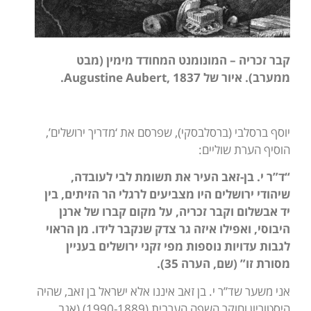
קבר זכריה – המונומנט המחודד מימין (מבט
ממערב). איור של
, 1837.
Augustine Aubert
יוסף ברסלבי (ברסלבסקי), שפרסם את ‘מדריך ירושלים’,
הוסיף הערת שוליים:
“ד”ר י. בן-זאב העיר את תשומת לבי לעובדה,
שיהודי ירושלים היו מצביעים לרגלי הר הזיתים, בין
יד אבשלום וקבר זכריה, על מקום קברו של ארנן
היבוסי, ואפילו איזה גר צדק שנקבר לידו. מן הראוי
לגבות עדויות נוספות מפי זקני ירושלים בעניין
מסורת זו” (שם, הערה 35).
אני משער שד”ר י. בן זאב איננו אלא ישראל בן זאב, שהיה
היסטוריון וחוקר השפה הערבית (1990-1889) (אגב,