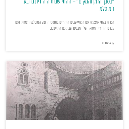
“בסבך הזמן והמקום” – ההתיישבות היהודית ברובע
המוסלמי
הכרות בלתי אמצעית עם המתיישבים היהודים בתוככי הרובע המוסלמי הצפוף, ועם
עברם היהודי המפואר של המבנים שבתוכם התיישבו.
קרא עוד »