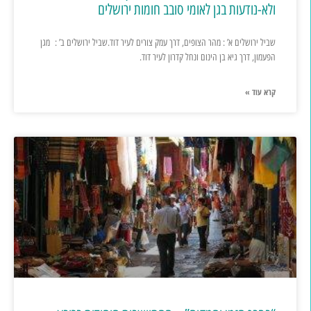
ולא-נודעות בגן לאומי סובב חומות ירושלים
שביל ירושלים א’ : מהר הצופים, דרך עמק צורים לעיר דוד.שביל ירושלים ב’ : מגן
הפעמון, דרך גיא בן הינום ונחל קדרון לעיר דוד.
קרא עוד »