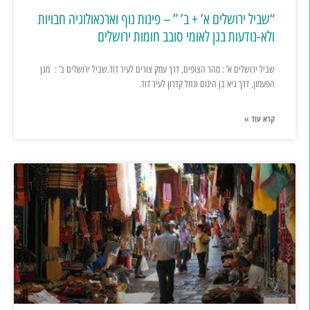
“שביל ירושלים א’ + ב’ ” – פינות נוף וארכאולוגיה חבויות
ולא-נודעות בגן לאומי סובב חומות ירושלים
שביל ירושלים א’ : מהר הצופים, דרך עמק צורים לעיר דוד.שביל ירושלים ב’ : מגן
הפעמון, דרך גיא בן הינום ונחל קדרון לעיר דוד.
קרא עוד »