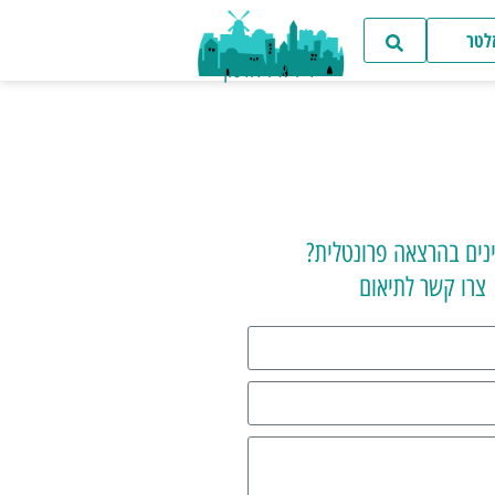
זלטר
ד"ר איל דודסון
נים בהרצאה פרונטלית?
צרו קשר לתיאום