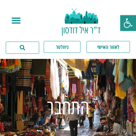
פתח סרגל נגישות
ד"ר איל דודסון
לאזור האישי
ניוזלטר
התחבר