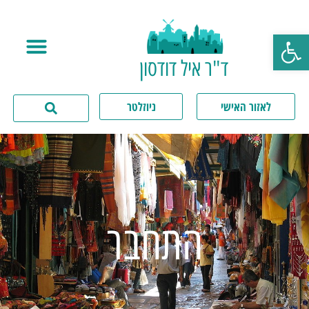
פתח סרגל נגישות
ד"ר איל דודסון
לאזור האישי
ניוזלטר
התחבר