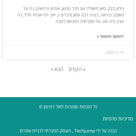
גיליון 222, סיוון תשפ”ד עוג מלך הבשן, אחרון הרפאים, נח על
משכבו, כנראה, בעירו רבת עמון (דברים ג, יא). לפי אגדת חז”ל, כה
ענק היה עוג, עד שקרסולו התנשא לגובה
להמשך המאמר »
יולי 5, 2024
« הקודם
הבא »
כל הזכויות שמורות לאיל דודסון ©
מדיניות פרטיות
נבנה על ידי
Techjump
, העסק החברתי לבניית אתרים