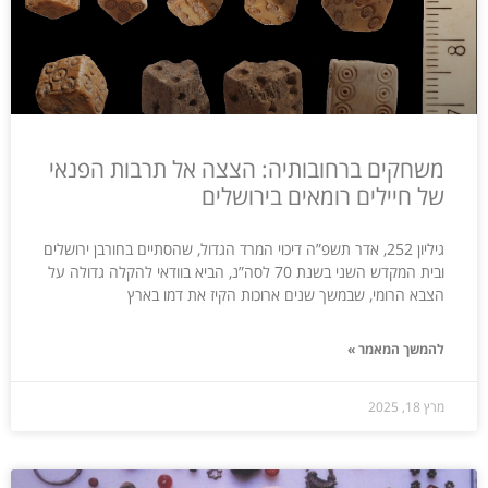
משחקים ברחובותיה: הצצה אל תרבות הפנאי
של חיילים רומאים בירושלים
גיליון 252, אדר תשפ”ה דיכוי המרד הגדול, שהסתיים בחורבן ירושלים
ובית המקדש השני בשנת 70 לסה”נ, הביא בוודאי להקלה גדולה על
הצבא הרומי, שבמשך שנים ארוכות הקיז את דמו בארץ
להמשך המאמר »
מרץ 18, 2025