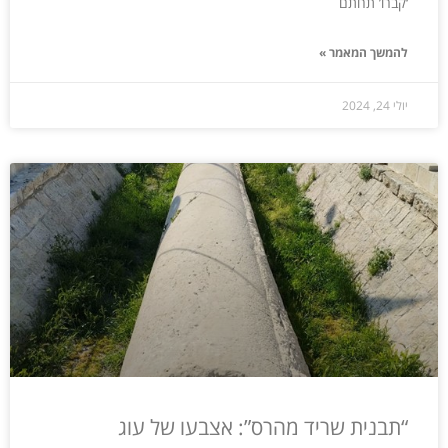
‘קברו’ תחתם
להמשך המאמר »
יולי 24, 2024
“תבנית שריד מהרס”: אצבעו של עוג