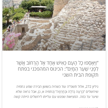
“וַיֵּאָסְפוּ כָל הָעָם כְּאִישׁ אֶחָד אֶל הָרְחוֹב אֲשֶׁר
לִפְנֵי שַׁעַר הַמָּיִם”: הכינוס המהפכני בפתח
תקופת הבית השני
גיליון 272, אלול תשפ”ה עוד כשהיה בשושן הבירה שמע נחמיה
שירושלים “בְּרָעָה גְדֹלָה וּבְחֶרְפָּה” (נחמיה א, ג), אבל נראה שלא
שיער עד כמה. המציאות שפגש עם עלייתו לירושלים הייתה קשה