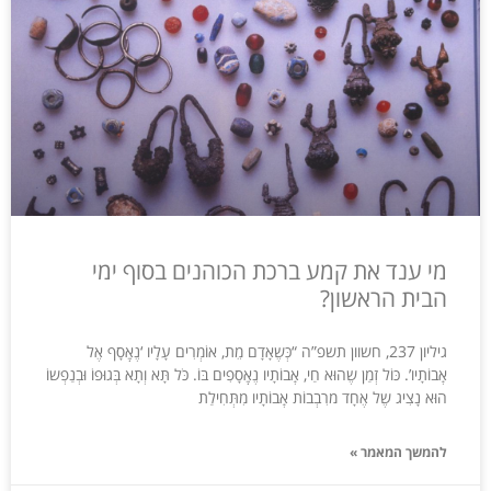
מי ענד את קמע ברכת הכוהנים בסוף ימי
הבית הראשון?
גיליון 237, חשוון תשפ”ה “כְּשֶאָדָם מֵת, אוֹמְרִים עָלָיו ‘נֶאְֶסָף אֶל
אְַבוֹתָיו’. כּוֹל זְמַן שֶהוּא חַי, אְַבוֹתָיו נֶאְֶסָפִים בּוֹ. כֹּל תָּא וְתָא בְּגוּפוֹ וּבְנַפְשוֹ
הוּא נָצִיג שֶל אֶחָד מרִבְבוֹת אְַבוֹתָיו מִתְּחִילַת
להמשך המאמר »