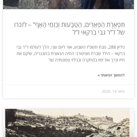
תִּפְאֶרֶת הַפְּאֵרִים, הַטַּבָּעוֹת וְנִזְמֵי הָאָף” – לזכרו
של ד”ר גבי ברקאי ז”ל
גיליון 288, טבת תשפ”ו השבוע, אור ליום שני, הלך לעולמו ד”ר גבי
ברקאי – הילד שברח מציפורני החיה הנאצית בהונגריה, שיקם את
חייו וכרך את ימיו במחקרה ובגילוי צפונותיה של
להמשך המאמר »
ינואר 14, 2026