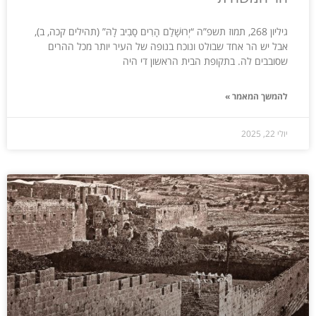
גיליון 268, תמוז תשפ”ה “יְרוּשָׁלַ͏ִם הָרִים סָבִיב לָהּ” (תהילים קכה, ב),
אבל יש הר אחד שבולט ונוכח בנופה של העיר יותר מכל ההרים
שסובבים לה. בתקופת הבית הראשון די היה
להמשך המאמר »
יולי 22, 2025