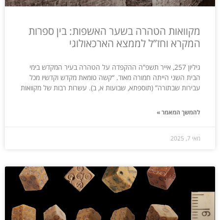
מקוואות הטהרה בשער האשפות: בין ספרות
המקרא וחז”ל לממצא הארכאולוגי
גיליון 257, אייר תשפ”ה ההקפדה על הטהרה בעיר המקדש בימי
הבית השני הייתה חמורה מאוד. “קשה טומאת מקדש וקדשיו מכל
עבירות שבתורה” (תוספתא, שבועות א, ב). עשרות רבות של מקוואות
להמשך המאמר »
מאי 7, 2025