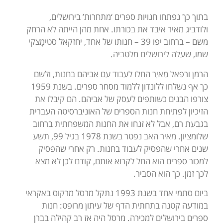
בתוך כך נפתחו חנויות ספרים ‘מתחרות’ בירושלים,
ולודביג מאיר איבד את בכורתו. אחת מהן הייתה לא הרחק
משם – ברחוב יפו 39 – חנותו של אחד, יחזקאל סטימָצקי
שמו, שעלה לירושלים מלטביה.
הרמן ורפאל מַאיֵר החלו לעבוד עם אביהם בחנות, ולשם
כך אף נשלחו ללונדון ללמוד מסחר ספרים. בשנת 1959
צורפו הבנים כשותפים לעסק של אביהם. הם קיבלו את
הזיכיון לפתיחת חנות הספרים של האוניברסיטה העברית
בגבעת רם, אבל לא זנחו את החנות המשפחתית ברחוב
שלומציון. מאיר האב נפטר בשנת 1978 בגיל 99, תשע
שנים אחרי שהפסיק לעבוד בחנות. רק אחרי שהפסיק
למכור ספרים הוא החל לקרוא אותם, קודם לכן לא מצא
לכך זמן. כך הוא הסביר.
ביום סתמי אחד בשנת 1993 נתקל מרסל מרקוס באקראי
במודעה קטנה בתחתית הדף של עיתון מרופט: חנות
ספרים בירושלים למכירה. מרסל היה אז רב קהילה בברן