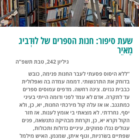
שעת סיפור: חנות הספרים של לוּדְביג
מַאיֵר
גיליון 242, טבת תשפ”ה
“ללא היסוס פסעתי לעבר החנות פנימה, כובש
בדוחק את התרגשותי. דממה עמדה בה ואפלולית
כבבית גנזים. צינה רחשה. מדפים עמוסים ספרים
עד לתקרה. אדם לא עמד לפני ודומה הייתי בעיני
כמתגנב. או אז עלה קול מירכתי החנות, יא, כן, ולא
יסף. נחרדתי. לא מצאתי בי אומץ לענות. אז חזר
הקול וקרא יא, כן, וקרחת מבהיקה נתנשׂאה, פנים
עגולים נגלו סמוקים, עיניים גדולות ותכולות,
שפתיים בשׂרניות, וגוף איתן, שמנמן. האיש מילמל