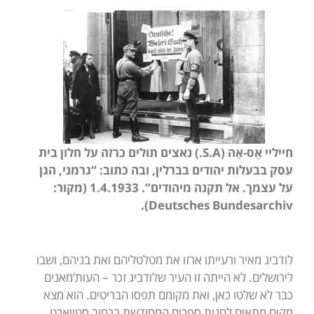
חייליי אֶס-אַה
(S.A.)
נאצים תולים כרזה על חלון בית
עסק בבעלות יהודים בברלין, ובה כתוב: “גרמני, הגן
על עצמך. אל תקנה מיהודים”. 1.4.1933 (מקור:
).
Deutsches Bundesarchiv
לודביג מאיר ורעייתו ארזו את מטלטליהם ואת בניהם, ושבו
לירושלים. לא הייתה זו העיר שלודביג זכר – העות’מאנים
כבר לא שלטו כאן, ואת מקומם תפסו הבריטים. הוא מצא
מקום מתאים לחנות ספרים המחודשת ברחוב סטיוארט