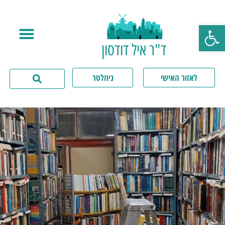
פתח סרגל נגישות
ד"ר איל דודסון
לאזור האישי
ניוזלטר