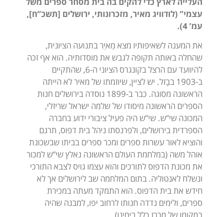
העלייה לארץ כדי להקים בה בית מסחר ספרים משל
עצמי” (לודוויג מאיר, מזכרונותי, ירושלים [תשכ”ח],
עמ’ 4).
את המענה לשאיפותיו מצא מַאיֵר בתנועה הציונית,
שהחלה באותה תקופה לגבש את מוסדותיה. הוא אף זכה
להיוועד עם הרצל בקונגרס הציוני ה-6, שהתקיים
ב-1903 בבָזל. יש לציין, שיוזמתו של מאיר לא הייתה
הראשונה מסוגה. כבר ב-1899 נוסדה בירושלים חנות
הספרים הראשונה מיסודו של שלמה ישראל שריזלי,
המכונה שי”ש. שי”ש היה פעיל ציבורי ידוע בחברה
הספרדית בירושלים, ולפרנסתו ניהל בית דפוס, תרגם
והוציא לאור עשרות ספרים ומכר ספרים בביתו שבשכונת
אוהל משה (במלחמת העולם הראשונה נאלץ שי”ש למכור
את מכונת הדפוס לתורכים והוא עצמו גויס לצבא התורכי
ונשלח לאנטוליה. בתום המלחמה שב לירושלים אך לא
חידש את בית הדפוס. הוא התמקד מעתה במכירת
ספרים, ולימים נדדה חנותו לרחוב יפו, למבנה שהיה
במקומו של מרכז כלל בימינו).