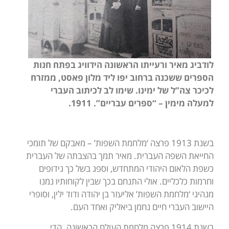
לודביג מאיר ורעייתו הראשונה הידוויג בפתח חנות
הספרים ששכנה ברחוב יפו ליד מלון פאסט, ממזרח
לכיכר צה”ל של ימינו. שימו לב לכיתוב העברי
למעלה מימין – “ספרים עבריים”. 1911.
בשנת 1913 פרצה ‘מלחמת השפות’ – מאבקם של תומכי
החייאת השפה העברית. מאיר תמך בהצבתה של העברית
כשפת הלאום היהודי המתחדש, וספג בשל כך גידופים
וחרמות כלכליים. אולי התנחם בכך שבין לקוחותיו נמנו
מנהיגי ‘מלחמת השפות’ אליעזר בן יהודה ודוד ילין, וסופרי
היישוב העברי חיים נחמן ביאליק ואחד העם.
בשנת 1914 פרצה מלחמת העולם הראשונה. הדי