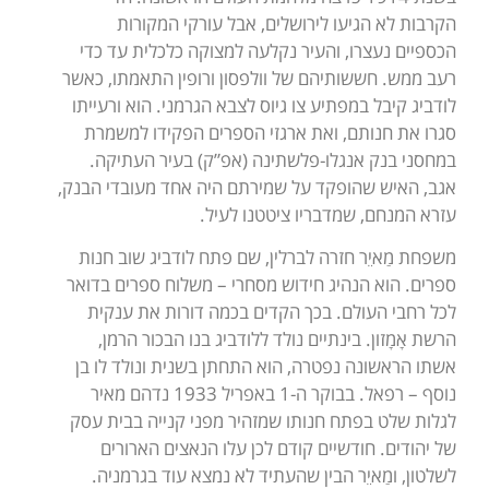
הקרבות לא הגיעו לירושלים, אבל עורקי המקורות
הכספיים נעצרו, והעיר נקלעה למצוקה כלכלית עד כדי
רעב ממש. חששותיהם של וולפסון ורופין התאמתו, כאשר
לודביג קיבל במפתיע צו גיוס לצבא הגרמני. הוא ורעייתו
סגרו את חנותם, ואת ארגזי הספרים הפקידו למשמרת
במחסני בנק אנגלו-פלשתינה (אפ”ק) בעיר העתיקה.
אגב, האיש שהופקד על שמירתם היה אחד מעובדי הבנק,
עזרא המנחם, שמדבריו ציטטנו לעיל.
משפחת מַאיֵר חזרה לברלין, שם פתח לודביג שוב חנות
ספרים. הוא הנהיג חידוש מסחרי – משלוח ספרים בדואר
לכל רחבי העולם. בכך הקדים בכמה דורות את ענקית
הרשת אָמָזון. בינתיים נולד ללודביג בנו הבכור הרמן,
אשתו הראשונה נפטרה, הוא התחתן בשנית ונולד לו בן
נוסף – רפאל. בבוקר ה-1 באפריל 1933 נדהם מאיר
לגלות שלט בפתח חנותו שמזהיר מפני קנייה בבית עסק
של יהודים. חודשיים קודם לכן עלו הנאצים הארורים
לשלטון, ומַאיֵר הבין שהעתיד לא נמצא עוד בגרמניה.