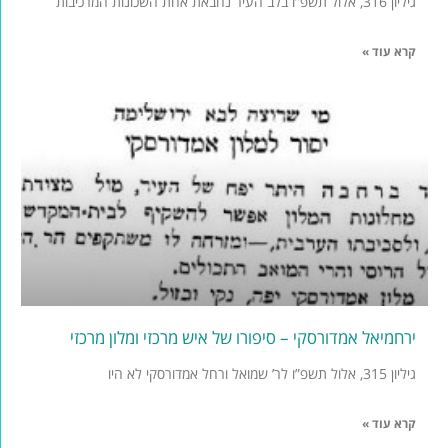
גיליון 316, אלול תשפ”ו בלב העיר נחבאת אחת השכונות המרכיבות
קרא עוד »
ירחמיאל אמדורסקי – סיפורו של איש מרכזי ומלון מרכזי
גיליון 315, אלול תשפ”ו לר’ שמואל ורחל אמדורסקי לא היו
קרא עוד »