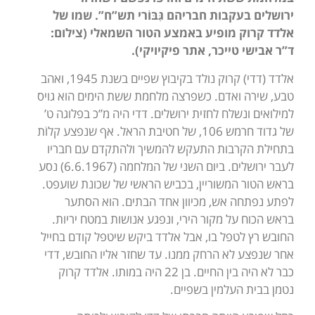
ירושלים בעקבות חבריהם גִּבּוֹרי תש”ח”. שמו של
אלדד קרוק מופיע באמצע הטור השמאלי (צילום:
ד”ר אבישי טייכר, אתר פיקיויקי).
אלדד (דדי) קרוק נולד בקיבוץ שפיים בשנת 1945, ואהב
טבע, שירה ואדם. כשפרצה מלחמת ששת הימים הוא גויס
למילואים ונשלח לחזית ירושלים. דדי היה מ”כ בפלוגה ט’
של גדוד חרמש 106, של חטיבת הראל. אף שנפצע קלוֹת
בתחילת הקרבות התעקש להמשיך ולהתקדם עם חבריו
לעבר ירושלים. ביום השני של המלחמה (6.6.1967) נסע
בראש הטור המשוריין, בכביש הראשי של שכונת שועפט.
לפתע נפתחה אש, מכיוון אחד הבתים. הוא הסתער
בראש הכוח על מקור הירי, ונפגע אנושות במטח יריות.
החובש רץ לטפל בו, אבל אלדד ביקש שיטפל קודם בחייל
אחר שנפצע לא הרחק ממנו. עד שחזר אליו החובש, דדי
כבר לא היה בין החיים. בן 22 היה במותו. אלדד קרוק
נטמן בבית העלמין בשפיים.