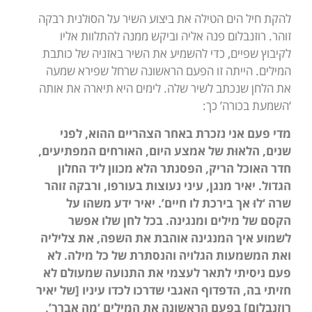
להקת חיל הים הטילה את ביצוע השיר על הסולנית רבקה
זוהר. רוזנבלום פנה אליה וביקש ממנה להתלוות אליו
לקיבוץ שפיים, כדי להשמיע את השיר באזניה של כותבת
המילים. הייתה זו הפעם הראשונה שרחל שפירא שמעה
את הלחן שנכתב לשיר שלה. לימים היא תיארה את אותה
‘השמעת בכורה’ כך:
מדי פעם אני נזכרת באחר הצהריים ההוא, לפני
שנים, הלאוּת של אמצע היום, האורחים המפתיעים,
חדר האוכל הריק, הפסנתר הלא מכוון ליד החלון
הגדול. יאיר מנגן, עיני נעוצות בעורפו, ורבקה זוהר
שרה ‘לוּ אך בירכת לו חיים’. יאיר ידע משהו על
הקסם של מילים ומנגינה. בכל לחן שלו אפשר
לשמוע איך המנגינה אוהבת את השפה, את צליליה
ואת המשמעות הגלויה והנסתרת של כל מילה. לא
פעם ניסיתי לתאר לעצמי את התנועה שמעולם לא
חזיתי בה, הדפדוף האגבי שדרכו לכדו עיניו [של יאיר
רוזנבלום] בפעם הראשונה את המילים ‘מה אברך’,