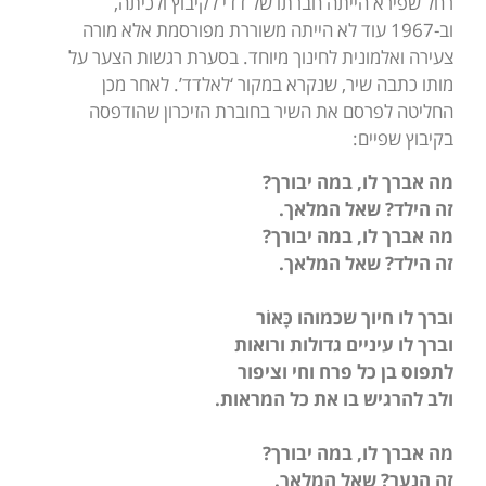
רחל שפירא הייתה חברתו של דדי לקיבוץ ולכיתה,
וב-1967 עוד לא הייתה משוררת מפורסמת אלא מורה
צעירה ואלמונית לחינוך מיוחד. בסערת רגשות הצער על
מותו כתבה שיר, שנקרא במקור ‘לאלדד’. לאחר מכן
החליטה לפרסם את השיר בחוברת הזיכרון שהודפסה
בקיבוץ שפיים:
מה אברך לו, במה יבורך
?
זה הילד? שאל המלאך
.
מה אברך לו, במה יבורך
?
זה הילד? שאל המלאך
.
וברך לו חיוך שכמוהו כָּאוֹר
וברך לו עיניים גדולות ורואות
לתפוס בן כל פרח וחי וציפור
ולב להרגיש בו את כל המראות
.
מה אברך לו, במה יבורך
?
זה הנער? שאל המלאך
.