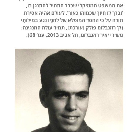
את המשפט המוזיקלי שכבר התחיל להתנגן בו,
‘וברך לו חיוך שכמוהו כאור’. לעולם אהיה אסירת
תודה על כי החסד המופלא של לחנָיו נגע במילותָי
(ק’ רוזנבלום פולק [עורכת], תמיד עולה המנגינה:
משירי יאיר רוזנבלום, תל אביב 2013, עמ’ 68).