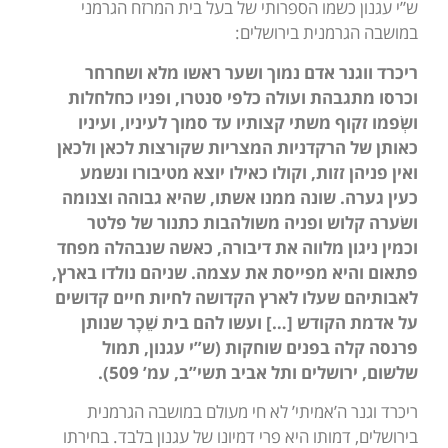
ש”י עגנון כשמו הספרותי של בעל בית המרזח הגרמני
במושבה הגרמנית בירושלים:
ריכרד ווגנר אדם נמוך ושער ראשו מלא ושחרחר
וכרסו מתגבהת ועולה כלפי סנטרו, ופניו כחלחלות
ושְׂפמו זקוף משתי קצותיו עד סמוך לעיניו, ועיניו
כאותן של הרקדניות המצריות שקורצות לכאן ולכאן
ואין פניהן זזות, וקולו כאילו יוצא מטיבורו ונשמע
כעין גערה. שונה ממנו אשתו, שהיא גבוהה וצנומה
ושׂערה קלוש ופניה משולהבות כתנור של פלטר
וכמין ניגון מלווה את דיבורה, כאשה שנבהלה מפחד
פתאום והיא מפייסת את עצמה. שניהם נולדו בארץ,
לאבותיהם שעלו לארץ הקדושה לחיות חיים קדושים
על אדמת הקודש […] ועשו להם בית שֵׁכָר שנותן
פרנסה קלה בפנים שוחקות (ש”י עגנון, תמול
שלשום, ירושלים ותל אביב תשי”ב, עמ’ 509).
ריכרד וגנר ה’אמיתי’ לא חי מעולם במושבה הגרמנית
בירושלים, דמותו היא פרי דמיונו של עגנון בלבד. בחירתו