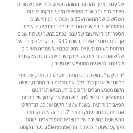
של עגנון, צריך להודות, תמוהה משהו, אבל ייתכן שכוונתו
הייתה לרמוז לקשרים האמיצים מדי, שנרקמו בשנות
השלושים של המאה ה-20 בין כמה מן המתיישבים
הטמפלארים במושבה הגרמנית לבין התנועה הנאצית.
הספר ‘תמול שלשום’ של עגנון נכתב במשך עשרות שנים
אך התפרסם לראשונה בשנת 1945, במקביל לסיומה של
מלחמת העולם השנייה ולחשיפתם של ממדיה האיומים
של שואת יהודי אירופה. ייתכן שזו הייתה דרכו העוקצנית
של עגנון לבוא עם הטמפלארים חשבון.
“בית שֵׁכָר” במושבה הגרמנית הוא, לעומת זאת, אינו פרי
דמיונו של עגנון כלל וכלל. את תרבות בית המרזח, שהיה
מקום מפגש חברים על כוס בירה, הביאו הגרמנים
הטמפלארים לירושלים, והוא מעין אב קדמון של תרבות
הפאבּ המודרנית. בשנת 1875 הקים אוגוסט לֶנְדְהוֹלְט
את ביתו, ברחוב עמק רפאים 7. היה זה אחד הבתים
הראשונים במושבה של הנוצרים הטמפלארים. קומת
הקרקע שימשה לבית מרזח (Bierstube), בעוד הקומה