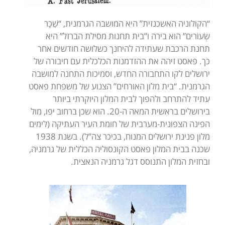
“הקולוניה האשכנזית” היא המושבה הגרמנית, “שֵׁכָר
שְׂעוֹרים” הוא בירה ו”בית תחנות מסילת הברזל” היא
תחנת הרכבת שעתידה להיחנך כשלושה חודשים אחר
כך. פאסט זיהה את ההזדמנות הכלכלית עם חיבורה של
ירושלים לקו התחבורה החדש, וסמיכות התחנה למושבה
הגרמנית. “בית מלון האורחים” הצנוע של משפחת פאסט
עתיד להתרחב ולהפוך לבית המלון היוקרתי ביותר
בירושלים בראשית המאה ה-20. הוא שכן ברחוב יפו, מול
הפינה הצפונית-מערבית של חומת העיר העתיקה (לימים
מלון פנינת ירושלים המנוח, בכיכר צה”ל). בשנת 1938
שכנה בבית המלון פאסט הקונסוליה הכללית של גרמניה,
ובחזית המלון התנוסס דגל גרמניה הנאצית.