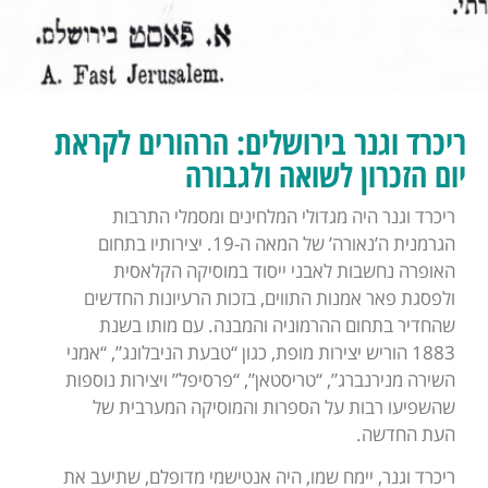
ריכרד וגנר בירושלים: הרהורים לקראת
יום הזכרון לשואה ולגבורה
ריכרד וגנר היה מגדולי המלחינים ומסמלי התרבות
הגרמנית ה’נאורה’ של המאה ה-19. יצירותיו בתחום
האופרה נחשבות לאבני ייסוד במוסיקה הקלאסית
ולפסגת פאר אמנות התווים, בזכות הרעיונות החדשים
שהחדיר בתחום ההרמוניה והמבנה. עם מותו בשנת
1883 הוריש יצירות מופת, כגון “טבעת הניבלונג”, “אמני
השירה מנירנברג”, “טריסטאן”, “פרסיפל” ויצירות נוספות
שהשפיעו רבות על הספרות והמוסיקה המערבית של
העת החדשה.
ריכרד וגנר, יימח שמו, היה אנטישמי מדופלם, שתיעב את