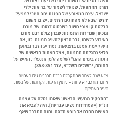
והיה במלים אלו משום ביטוי לשביעת רצונו של
מורנו מהמפעל, שנועד לשמור על בריאות ילדי
ישראל. עצם המאורע של הפגנת יחס חיובי למפעל
‘חדש’ שבא לא מהחוגים הדתיים, יש בו משום
הבלטת קו אופי חשוב בשרטוט דמותו של מורנו.
ומכיוון שנדירות התמונות שבהן צולם רבנו מורנו
באירוע כלשהו, גבר הרצון להשיג תמונה כזו, אם
היא קיימת אמנם במציאות. נסתייע הדבר ובאופן
פלאי נתגלתה התמונה, אצל האחות הראשית של
התחנה בימים ההם” (שלמה זלמן זוננפלד, האיש על
החומה, ירושלים תשל”א, עמ’ 353-351).
אלא שגם לאחר שהתקבלה ברכת הרבנים גילו האחיות
אתגר מורכב לא פחות – ניתוץ הדעות הקדומות של נשות
העיר העתיקה:
“התפקיד המעשי הראשון שאותו נטלה על עצמה
הנ”ע [=הסתדרות נשים עבריות], היה להביא את
האישה ההרה אל רופא הדסה. והנה התברר שאף