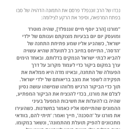
נכדו של הרב זוננפלד פרסם את התמונה הדהויה של סבו
בפתח המרפאה, וסיפר את הרקע לצילומה:
“מורנו [הרב יוסף חיים זוננפלד], שהיה מוטרד
ומועסק יום יום בבעיות מצוקתם וענותם של ילדי
ישראל, כשהגיע אליו שמע פתיחת התחנה של
‘הדסה’, התייחס בחיוב רב לתועלת שהיא עשויה
להביא לבתי ישראל הנמקים בדלותם. ובאחד הימים
ערך במקום ביקור כדי לעמוד מקרוב על דרך
הפעולה של התחנה, ובאיזו מדה היא ממלאת את
תפקידה לשפר את מצב בריאותם של ילדי ישראל.
תוך כדי הביקור הרגיש מלווהו שמישהו עושה נסיון
לצלם את מורנו, בכדי להנציח את הביקור המפתיע,
שהיה בו להעלות את חשיבות המפעל בעיני
ההמונים שהתייחסו אליו כאמור בחשדנות. כשהעירו
את מורנו על ‘הסכנה’, חייך ואמר: ‘תיתי להם, בוודאי
מתכוונים להפיק תועלת מהתמונה’, ונשאר במקומו.