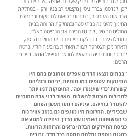
מוסמכת יהודייה מניו יורק שעלתה ארצה כשנתיים קודם
לכן. לנדסמן צברה ניסיון מקצועי רב בניו יורק – במחלקת
הבריאות העירונית, בתחנות בריאות לתינוקות ובהנחלת
החינוך להיגיינה בבתי ספר ובמחלקת הרווחה בבית
החולים הר סיני, שם גם הכירה את הנרייטה סאלד.
בתחילה עבדה במחלקת הילדים בבית החולים הדסה,
ולאחר מכן הצטרפה לצוות האחיות ברובע היהודי. ברטה
לנדסמן וחברותיה הזדעזעו למראה הטיפול הנהוג ביילודים
הרכים:
“בבתים מצאו חדרים אפלים וטחובים בהם היו
התינוקות עטופים כמו מומיות, ידיהם ורגליהם
קשורות ‘כדי שיעמדו יפה’. התינוקות דמו יותר
לחבילות מוכנות למשלוח, מאשר לבני אדם המוכנים
להתחיל בחייהם. עיניהם דמעו מעשן הפחם
שבכיריים. החלונות היו מוגפים גם במזג אוויר נוח,
כי המשפחות האמינו שזו הדרך היחידה למנוע את
כניסת החיידקים הבלתי נראים והרוחות הרעות.
כהגנה נוספת נתלתה חמסה בכל חדר. זבובים