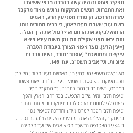
תפקיד פעוט זה היה קשה בהרבה מכפי ששיערו
זאת החברות: הנשים הנזקקות נרתעו מאוד מלקבל
עזרה והדרכה. הן פחדו מפני עין הרע, האמינו
בשמועות שעברו מפה לאוזן, כי בבית החולים נוהג
הרופא לבקוע את הרחם ואף לגזול את הרך הנולד,
והתייראו מפני שקילת התינוק משום עֵינָא בִּישָׁא
[=עין הרע]. נוצר אפוא הצורך בעבודת הסברה
עיקשת וממושכת” (אסתר זמורה, נשים עבריות
ציוניות, תל אביב תשס”ב, עמ’ 46).
משנכשלו מאמצי השכנוע הגו האחיות רעיון מקורי: חלוקת
חלב מפוקח ומפוסטר. השמועות על נוזל הבריאות פשטו
במהרה, ונשים רבות נהרו לתחנה. כך התקבל הכינוי
‘טיפת חלב’, ומירושלים התפשט בכל רחבי הארץ והפך
לשם כללי לתחנות המטפלות בתינוקות וביולדות. תחנת
‘טיפת חלב’ הפכה למרכז מידע והדרכה לטיפול נכון
בתינוקות, והעלתה את המודעות להיגיינה ולתזונה נכונה.
ב-1934 הצטרפה הלשכה הסוציאלית של ועד הקהילה
היהודית בירושלים לפעילות בסניף של ‘טיפת חלב’,