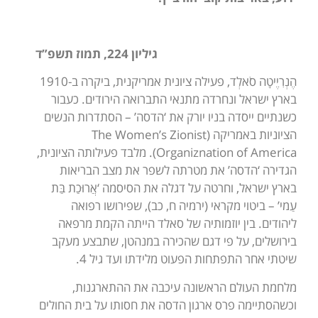
גיליון 224, תמוז תשפ”ד
הֶנְרִיֶיטָה סֹאלְד, פעילה ציונית אמריקנית, ביקרה ב-1910
בארץ ישראל ונחרדה מתנאי התברואה הירודים. כעבור
כשנתיים ייסדה בניו יורק את ‘הדסה’ – הסתדרות הנשים
הציוניות באמריקה (The Women’s Zionist
Organiznation of America). מלבד פעילותה הציונית,
הגדירה ‘הדסה’ את מטרתה לשפר את מצב הבריאות
בארץ ישראל, וחרטה על דגלה את הסיסמה ‘אֲרוּכַת בַּת
עַמי’ – ביטוי מקראי (ירמיה ח, כב), שפירושו רפואה
ליהודים. בין יוזמותיה של סאלד הייתה הקמת מרפאה
בירושלים, על פי דגם שהכירה במנהטן, שתבצע מעקב
שיטתי אחר התפתחות הפעוט מלידתו ועד גיל 4.
מלחמת העולם הראשונה עיכבה את ההתארגנות,
וכשהסתיימה פרס ארגון הדסה את חסותו על בית החולים