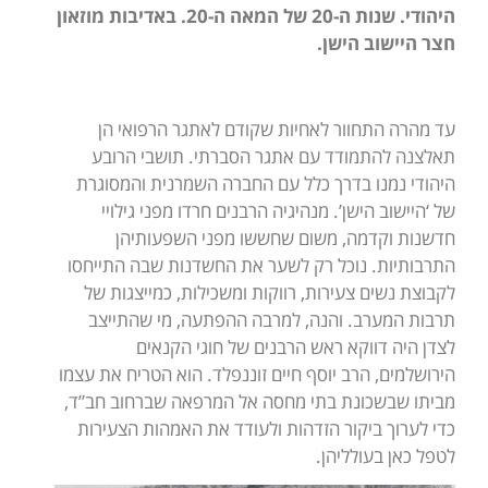
היהודי. שנות ה-20 של המאה ה-20. באדיבות מוזאון
חצר היישוב הישן.
עד מהרה התחוור לאחיות שקודם לאתגר הרפואי הן
תאלצנה להתמודד עם אתגר הסברתי. תושבי הרובע
היהודי נמנו בדרך כלל עם החברה השמרנית והמסוגרת
של ‘היישוב הישן’. מנהיגיה הרבנים חרדו מפני גילויי
חדשנות וקדמה, משום שחששו מפני השפעותיהן
התרבותיות. נוכל רק לשער את החשדנות שבה התייחסו
לקבוצת נשים צעירות, רווקות ומשכילות, כמייצגות של
תרבות המערב. והנה, למרבה ההפתעה, מי שהתייצב
לצדן היה דווקא ראש הרבנים של חוגי הקנאים
הירושלמים, הרב יוסף חיים זוננפלד. הוא הטריח את עצמו
מביתו שבשכונת בתי מחסה אל המרפאה שברחוב חב”ד,
כדי לערוך ביקור הזדהות ולעודד את האמהות הצעירות
לטפל כאן בעולליהן.