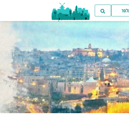
זלטר
ד"ר איל דודסון