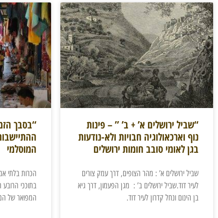
“שביל ירושלים א’ + ב’ ” – פינות
“בסבך הזמ
נוף וארכאולוגיה חבויות ולא-נודעות
ההתיישבות
בגן לאומי סובב חומות ירושלים
המוסלמי
שביל ירושלים א’ : מהר הצופים, דרך עמק צורים
הכרות בלתי אמ
לעיר דוד.שביל ירושלים ב’ : מגן הפעמון, דרך גיא
בתוככי הרובע ה
בן הינום ונחל קדרון לעיר דוד.
המפואר של המב