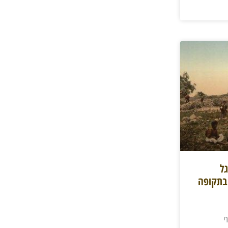
ל
 בתקופה
י