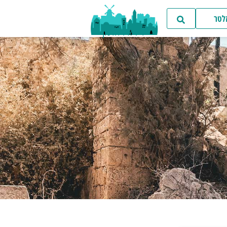
זלטר
ד"ר איל דודסון