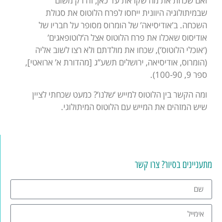
ואם שכחת את מה שקראת עד כאן, זה רק משום
שבמיתולוגיה היוונית ייחסו לפרח הלוטוס את סגולת
השכחה. ב’אודיסיאה’ של הומרוס מסופר על חבריו של
אודיסוס שאכלו את פרח הלוטוס אצל ה’לוטופאגים’
(‘אוכלי הלוטוס’), שכחו את מולדתם ולא רצו לשוב אליה
(הומרוס, אודיסיאה, ירושלים תשע”ג [מהדורת א’ ארואטי],
ספר 9, 100-90).
ומה הקשר בין הלוטוס למייש ‘שלנו’? כמעט שכחתי לציין
שיש המזהים את המייש עם הלוטוס המיתולוגי.
מתעניינים בסיור? צרו קשר