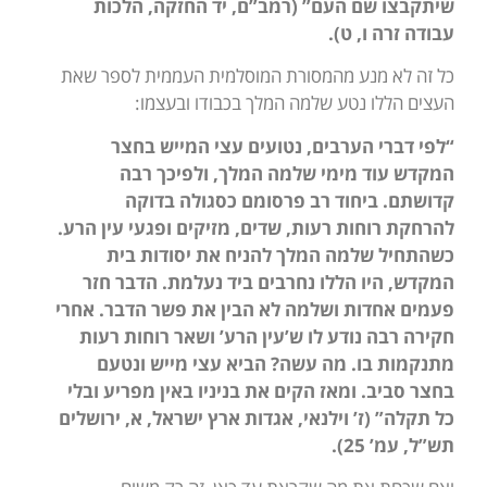
שיתקבצו שם העם” (רמב”ם, יד החזקה, הלכות
עבודה זרה ו, ט).
כל זה לא מנע מהמסורת המוסלמית העממית לספר שאת
העצים הללו נטע שלמה המלך בכבודו ובעצמו:
“לפי דברי הערבים, נטועים עצי המייש בחצר
המקדש עוד מימי שלמה המלך, ולפיכך רבה
קדושתם. ביחוד רב פרסומם כסגולה בדוקה
להרחקת רוחות רעות, שדים, מזיקים ופגעי עין הרע.
כשהתחיל שלמה המלך להניח את יסודות בית
המקדש, היו הללו נחרבים ביד נעלמת. הדבר חזר
פעמים אחדות ושלמה לא הבין את פשר הדבר. אחרי
חקירה רבה נודע לו ש’עין הרע’ ושאר רוחות רעות
מתנקמות בו. מה עשה? הביא עצי מייש ונטעם
בחצר סביב. ומאז הקים את בניניו באין מפריע ובלי
כל תקלה”
(ז’ וילנאי, אגדות ארץ ישראל, א, ירושלים
תש”ל, עמ’ 25
).