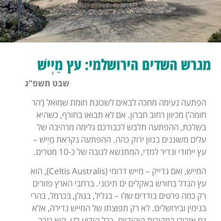
מגרש השדים הירושלמי: עץ מַיְישׁ
שבט תשפ”ג
הפתעה נעימה מחכה לבאים לשכונת חומת שמואל (‘הר
חומה’) מכיוון רחוב חברון. אם לא תבואו בחורף, כשהיא
בשלכת, ההפתעה תלבש לכבודכם גלימה מרהיבה של
עלים משוננים בגוון ירוק כהה. ההפתעה נקראת מַיְישׁ –
עץ ייחודי ונדיר למדי, המתנשא לגובה של כ-10 מטרים.
המייש, ואם נדייק – מייש דרומי (Celtis Australis), הוא
עץ הגדל בחורש באקלים ים תיכוני. ברחבי הארץ פזורים
רק כמה פרטים בודדים שלו – בגליל, בגולן, בכרמל, בהרי
בנימין ובירושלים. לא רק תפוצתו של המייש נדירה, אלא
גם אזכורו במקורות היהודיים. ככל הידוע לנו, הוא נזכר