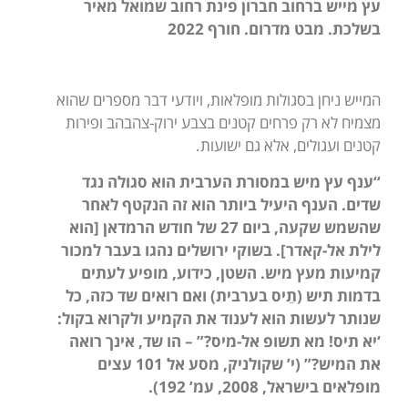
עץ מייש ברחוב חברון פינת רחוב שמואל מאיר
בשלכת. מבט מדרום. חורף 2022
המייש ניחן בסגולות מופלאות, ויודעי דבר מספרים שהוא
מצמיח לא רק פרחים קטנים בצבע ירוק-צהבהב ופירות
קטנים ועגולים, אלא גם ישועות.
“ענף עץ מיש במסורת הערבית הוא סגולה נגד
שדים. הענף היעיל ביותר הוא זה הנקטף לאחר
שהשמש שקעה, ביום 27 של חודש הרמדאן [הוא
לילת אל-קאדר]. בשוקי ירושלים נהגו בעבר למכור
קמיעות מעץ מיש. השטן, כידוע, מופיע לעתים
בדמות תיש (תֵיס בערבית) ואם רואים שד כזה, כל
שנותר לעשות הוא לענוד את הקמיע ולקרוא בקול:
‘יא תיס! מא תשופ אל-מיס?” – הו שד, אינך רואה
את המיש?” (
י’ שקולניק, מסע אל 101 עצים
מופלאים בישראל, 2008, עמ’ 192).