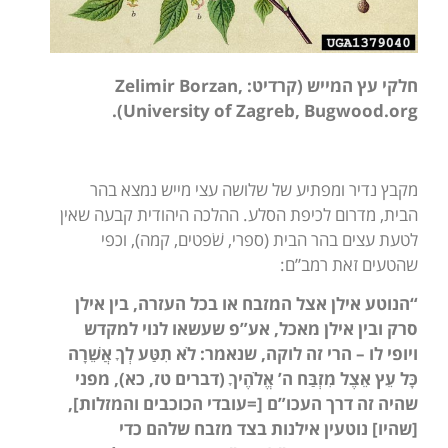
חלקי עץ המייש (קרדיט:
Zelimir Borzan,
).
University of Zagreb, Bugwood.org
מקבץ נדיר ומפתיע של שלושה עצי מייש נמצא בהר
הבית, מדרום לכיפת הסלע. ההלכה היהודית קבעה שאין
לטעת עצים בהר הבית (ספרי, שֹׁפטים, קמה), וכפי
שהטעים זאת רמב”ם:
“הנוטע אילן אצל המזבח או בכל העזרה, בין אילן
סרק ובין אילן מאכל, אע”פ שעשאו לנוי למקדש
ויופי לו – הרי זה לוקה, שנאמר: לֹא תִטַּע לְךָ אֲשֵׁרָה
כָּל עֵץ אֵצֶל מִזְבַּח ה’ אֱלֹהֶיךָ (דברים טז, כא), מפני
שהיה זה דרך העכו”ם [=עובדי הכוכבים והמזלות],
[שהיו] נוטעין אילנות בצד מזבח שלהם כדי