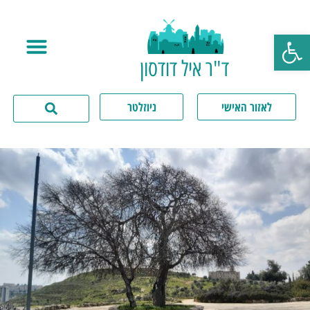
פתח סרגל נגישות
ד"ר איל דודסון
לאזור האישי
ניוזלטר