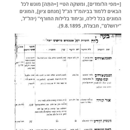
[=מפי הלומדים], ומשקה הטיי [=התֵה] מוגש לכל
הבאים ללמוד בביהמ”ד הנ”ל [מנחם ציון], המונים
המונים בכל לילה, וביחוד בלילות החורף” (יהל”ל,
“ירושלם”, חבצלת, 9.8.1895).