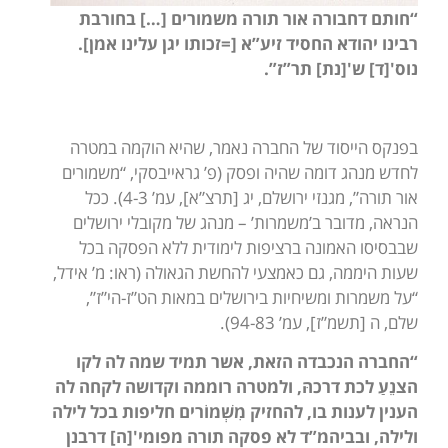
“חותם דחבורה אור תורה משמורים […] בחורבת
רבינו יהודא החסיד זיע”א [=זכותו יגן עלינו אמן].
נוס'[ד] ש'[נת] תר”ז”.
בפנקס הייסוד של החברה נאמר, שהיא הוקמה במטרה
לחדש מנהג דומה שהיה ופסק (פ’ גראייבסקי, “משמורים
אור תורה”, מגנזי ירושלם, יג [תרצ”א], עמ’ 4-3). ככל
הנראה, מדובר ב’משמרות’ – מנהג של מקובלי ירושלים
שבבסיסו האמונה ברציפות לימודית ללא הפסקה בכל
שעות היממה, גם כאמצעי להחשת הגאולה (ראו: מ’ אידל,
“על משמרות ומשיחיות בירושלים במאות הט”ז-הי”ז”,
שלם, ה [תשמ”ז], עמ’ 94-83).
“החברה הנכבדה הזאת, אשר תמיד שמה לה לקו
הצנֵעַ לכת דרכהּ, ולמטרה רוממה וקדושה לקחה לה
הענין לענות בו, להחזיק
מִשְׁמוֹרים
חליפות בכל לילה
ולילה, ובביהמ”ד לא פסקה תורה מפומי'[ה] דרבנן