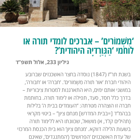
‘מִשְׁמוֹרים’ – אברכים לומדי תורה או
לוחמי ‘הַגְּוַרְדיָה היהודית’?
גיליון 233, אלול תשפ”ד
בשנת תר”ז (1847) נוסדה בחצר האשכנזים שברובע
היהודי חברת ‘אור תורה מִשְׁמוֹרים’. ‘חברה’ או ‘חבורה’,
במושגי אותם ימים, היא התארגנות למטרות ציבוריות –
בדרך כלל חסד, סעד, תפילה או לימוד תורה. בחותמת
חברה זו הוצהרה מטרתה: “העומדים בבית ה’ בלילות
בבהמ”ד [=בבית המדרש] מנחם ציון” – ביטוי מקראי
(תהילים קלד, א) מושאל, שכוונתו היא ללימוד תורה
בשעות הלילה דווקא. ‘מנחם ציון’ הוא בית הכנסת המרכזי
של עדת האשכנזים ‘הפרושים’ (‘המתנגדים’, שאינם