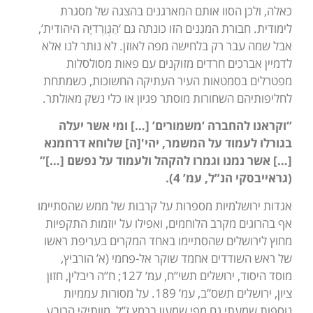
כאלה, ולכן הסוו אותם המארגנים בהצגה של מסגרת
לימודית. חבורת המגִנים הזו כונתה גם ‘הַגְּוַרְדיָה היהודית’,
אבל שמה עבר רק בלחישה מפה לאוזן. לא נותר לנו אלא
לדמיין אברכים חרדים מזוקנים עם פאות מסולסלות
מפטרלים בסמטאות העיר העתיקה החשוכות, כשמתחת
לחליפותיהם השחורות מוסתר פגיון או כלי נשק מאולתר.
“וקראנו להחברה ‘משמורים’ […] ומי אשר יעלה
בגורלו לעמוד על המשמר, יהי'[ה] שלוחא דרחמנא
[…] אשר נמנו וגמרו להקהל ולעמוד על נפשם […]”
(גראייבסקי הנ”ל, עמ’ 4).
אגדות ירושלמיות מספרות על קרבות של ממש שהסתיימו
אף בהרוגים מקרב הלוחמים, ואפילו על יוזמות התקפיות
מחוץ לירושלים שהסתיימו באחד המקרים בעריפת ראשו
של ראש השודדים אחמד שוקר אל-פחמי (א’ הורביץ,
מוסד היסוד, ירושלים תשי”ח, עמ’ 127; ח”ה ריבלין, חזון
ציון, ירושלים תשס”ב, עמ’ 189. על מסורות עממיות
נוספות שמעתי גם מפי שמעון ברמץ ז”ל, מוותיקי הרובע