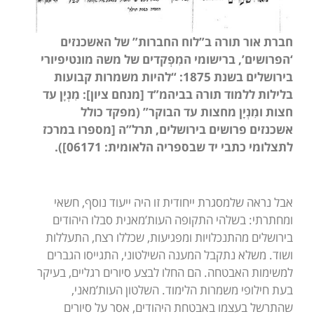
חברת אור תורה ב”לוח החברות” של האשכנזים
‘הפרושים’, ברישומי המִפְקדים של משה מונטיפיורי
בירושלים בשנת 1875: “להיות משמרות קבועות
בלילות ללמוד תורה בביהמ”ד [מנחם ציון]: מִנְיָן עד
חצות ומִנְיָן מחצות עד הבוקר”
(מפקד כולל
אשכנזים פרושים בירושלים, תרל”ה [מספרו במרכז
לתצלומי כתבי יד שבספריה הלאומית: 06171]).
אבל נראה שלמסגרת ייחודית זו היה ייעוד נוסף, חשאי
ומחתרתי: בשלהי התקופה העות’מאנית סבלו היהודים
בירושלים מהתנכלויות ומפגיעות, שכללו רצח, התעללות
ושוד. משלא נתקבל המענה השילטוני, התגייסו הגברים
למשימות האבטחה. הם החלו לבצע סיורים רגליים, בעיקר
בעת חילופי משמרות הלימוד. השלטון העות’מאני,
שהתרשל בעצמו באבטחת היהודים, אסר על סיורים