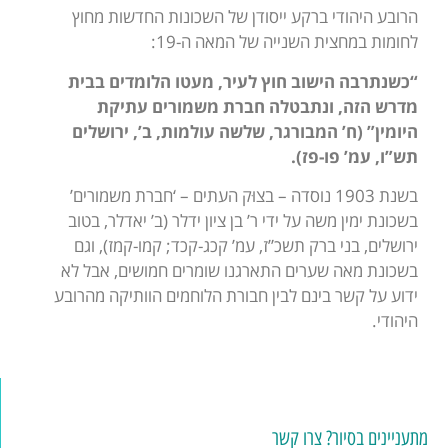
הרובע היהודי ברקע ייסודן של השכונות החדשות מחוץ
לחומות במחצית השנייה של המאה ה-19:
“כשנתרבה הישוב חוץ לעיר, מעטו הלומדים בבית
מדרש הזה, ונתבטלה חברת משמורים עתיקת
היומין” (ח’ המבורגר, שלשה עולמות, ב’, ירושלים
תש”ו, עמ’ פו-פז).
בשנת 1903 נוסדה – בצוּק העתים – ‘חברת משמורים’
בשכונת ימין משה על ידי ר’ בן ציון ידלר (ב’ יאדלר, בטוב
ירושלים, בני ברק תשכ”ז, עמ’ קכג-קכד; קמו-קמז), וגם
בשכונת מאה שערים התארגנו שומרים חמושים, אבל לא
ידוע על קשר בינם לבין חבורת הלוחמים הוותיקה מהרובע
היהודי.
מתעניינים בסיור? צרו קשר