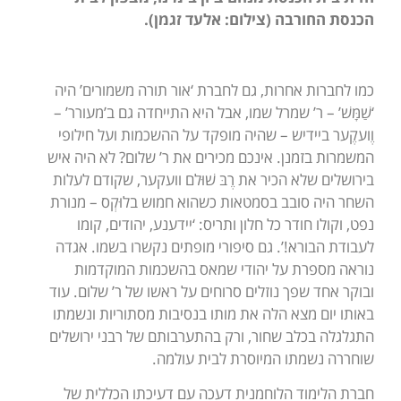
הכנסת החורבה (צילום: אלעד זגמן).
כמו לחברות אחרות, גם לחברת ‘אור תורה משמורים’ היה
‘שַׁמָּשׁ’ – ר’ שמרל שמו, אבל היא התייחדה גם ב’מעורר’ –
וֶועקֶער ביידיש – שהיה מופקד על ההשכמות ועל חילופי
המשמרות בזמנן. אינכם מכירים את ר’ שלום? לא היה איש
בירושלים שלא הכיר את רֶבּ שׁוּלם וועקער, שקודם לעלות
השחר היה סובב בסמטאות כשהוא חמוש בלוּקְס – מנורת
נפט, וקולו חודר כל חלון ותריס: ‘יידענע, יהודים, קומו
לעבודת הבורא!’. גם סיפורי מופתים נקשרו בשמו. אגדה
נוראה מספרת על יהודי שמאס בהשכמות המוקדמות
ובוקר אחד שפך נוזלים סרוחים על ראשו של ר’ שלום. עוד
באותו יום מצא הלה את מותו בנסיבות מסתוריות ונשמתו
התגלגלה בכלב שחור, ורק בהתערבותם של רבני ירושלים
שוחררה נשמתו המיוסרת לבית עולמה.
חברת הלימוד הלוחמנית דעכה עם דעיכתו הכללית של