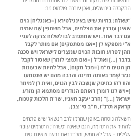
והתשובות שלו. מקור זה מאשר לנו שהתרומה הנוצרית
התקבלה בירושלים, ואכן עוררה פולמוס מר:
“שאלה: בהיות שיש באינגילטירא [=באנגליה] גוים
שאינן עובדין את הצלמים, אבל משתפין שֵׁם שמים
עם דבר אחר. ויש שמתנדב לבו לשלוח צדקה לעניי
א”י מספקא לן [=אנו מסתפקים] אם מותר לקבל
מהן לפרוע חובות הגוים שמצֵרים לישראל ויש סכנה
בדבר […] ואת”ל [=ואם תמצי לומר] שאסור לקבל
מן הגוים מ”מ [=מכל מקום], אבל להיות שבעַוֹנות
נגזר שְׁמד באותה מדינה והרבה מהם יש שנטמעו
והוו להו כתינוק שנִשְׁבה לבין הגוים, ואית לן למימר
[=ויש לנו לומר] דאותם הנודרים מסתמא הן מזרע
ישראל […]” (הרב יעקב חאגיז, שו”ת הלכות קטנות,
קראקא תרנ”ז, ח”ב סי’ צב).
השאלה נוסחה באופן שמרמז לרב הנשאל שיש פתחים
להתיר את התרומה, הגם שאינה ‘כשרה’: התורמים עובדי
אלילים – אבל לא ממש, ומלבד זאת נראה שאינם גוים