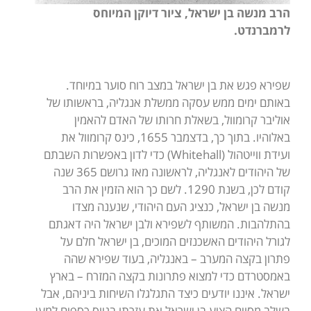
הרב מנשה בן ישראל, ציור דיוקן המיוחס
לרמברנדט.
שפירא פגש את בן ישראל במצב רוח סוער במיוחד.
באותם ימים ממש עסקה ממשלת אנגליה, בראשותו של
אוליבר קרומוול, בשאלת חרותו של האדם להאמין
באלוהיו. בתוך כך, בדצמבר 1655, כינס קרומוול את
ועידת ווייטהול (Whitehall) כדי לדון באפשרות השבתם
של היהודים לאנגליה, לראשונה מאז גרושם 365 שנה
קודם לכן, בשנת 1290. לשם כך הוא הזמין את הרב
מנשה בן ישראל, כנציג העם היהודי, שנענה מצדו
בהתלהבות. המשותף לשפירא ולבן ישראל היה דאגתם
לגורל היהודים האשכנזים המוכים, בן ישראל חלם על
פתרון בקצה המערב – באנגליה, בעוד שפירא שהה
באמסטרדם כדי למצוא פתרונות בקצה המזרח – בארץ
ישראל. איננו יודעים כיצד התגלגלו השיחות ביניהם, אבל
בשלב מסוים הציע בן ישראל את עזרתו בגיוס כספים למען