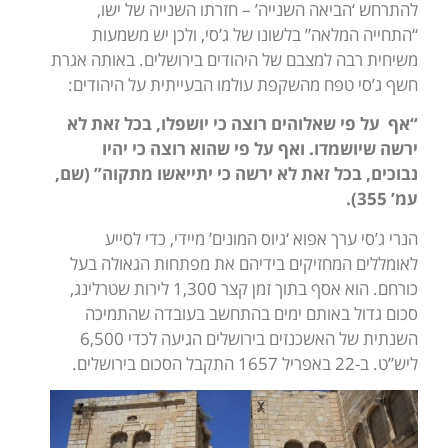
להתרחש ‘הביאה השנייה’ – חזרתו השנייה של ישו,
“התחייה המלאה” בלשונו של ג’סי, ולכן יש משמעות
משיחית רבה למצבם של היהודים בירושלים. באותה אגרת
חשף ג’סי טפח מהשקפת עולמו הבעייתית על היהודים:
“אף על פי שאלוהים רוצה כי יושפלו, בכל זאת לא
ירשה שיושמדו. ואף על פי שהוא רוצה כי יהיו
נבוכים, בכל זאת לא ירשה כי יתייאשו מתקוה” (שם,
עמ’ 355).
הנרי ג’סי ערך אפוא ‘גיוס המונים’ מיידי, כדי לסייע
לאומללים המחזיקים בידיהם את מפתחות הגאולה בעל
כורחם. הוא אסף בתוך זמן קצר 1,300 לירות שטרלינג,
סכום גדול באותם ימים בהתחשב בעובדה שהתמיכה
השנתית של האשכנזים בירושלים הגיעה לכדי 6,500
ליש”ט. ב-22 באפריל 1657 התקבל הסכום בירושלים.