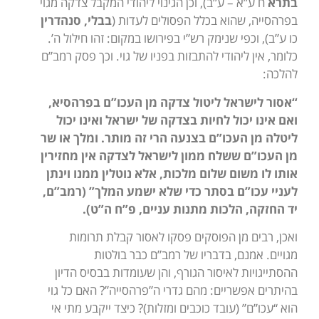
בתרא
ח ע”א – ע”ב), וכן הגינוי ליהודי המקבל צדקה מגוי
בפרהסייה, שהוא בכלל הפסולים לעדות (
בבלי, סנהדרין
כו ע”ב), וכפי שנימק רש”י בפירושו במקום: זהו חילול ה’.
כלומר, אין ליהודי להתבזות בפניו של גוי. וכך פסק רמב”ם
להלכה:
“אסור לישראל ליטול צדקה מן העכו”ם בפרהסיא,
ואם אינו יכול לחיות בצדקה של ישראל ואינו יכול
ליטלה מן העכו”ם בצנעה הרי זה מותר. ומלך או שר
מן העכו”ם ששלח ממון לישראל לצדקה אין מחזירין
אותו לו משום שלום מלכות, אלא נוטלין ממנו וינתן
לעניי עכו”ם בסתר כדי שלא ישמע המלך” (רמב”ם,
יד החזקה, הלכות מתנות עניים, פ”ח ה”ט).
ואכן, רבים מן הפוסקים פסקו לאסור קבלת תרומות
מגויים. אמנם, בדבריו של רמב”ם כבר בולטות
ההסתייגויות לאיסור הגורף, והן שעומדות בבסיס הדיון
בהיתרים אפשריים: מהם גדרי ה”פרהסייה”? האם כל גוי
הוא “עכו”ם” (עובד כוכבים ומזלות)? כיצד ייקבע מתי אי