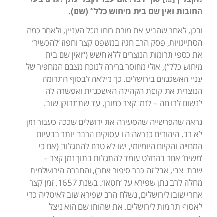
החובות ואין שם בית מיחוש כלל” (שם).
ובכן, לאחר שהביע את מורת רוחו מכל העניין, ולאחר כמה
הסתייגויות, פסק הרב חגיז במשפט קצר וחפוז ‘להכשיר’
את כספי תרומות הנוצרים ללא חשש (“ואין שם בית
מיחוש כלל”), אולי מחוסר ברירה לנוכח מצבם המחפיר של
עניי האשכנזים בירושלים. כך מילאה לבסוף התרומה
הנוצרית את קופת הקהילה האשכנזית ואפשרה לה
לנשום לרווחה – לזמן קצר כמובן, עד שתתרוקן שוב.
נראה שהפרשייה שהסעירה את ירושלים שככה כעבור זמן
לא רב. היהודים כנראה היו עסוקים הרבה יותר בבעיות
המחייה והקיום היומיומי, ישו לא טרח להתגלות (אם כי
‘משיח’ אחר בהחלט עומד להתגלות בתוך זמן קצר –
שבתי צבי, אבל זה כבר סיפור אחר), והחברה הירושלמית
מחלה לרב נתן שפירא על ‘חטאו’. בשנת 1657, זמן קצר
אחרי שובו לירושלים, נשלח הרב שפירא שוב לאיטליה כדי
לאסוף תרומות לירושלים. את שהותו שם הוא ניצל