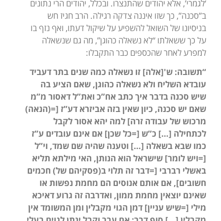
‘לגמרי’, אלא יהודים שהתנצרו. ובכלל, יהודים הרי נתונים
ב”סכנה”, כך שזו איננה צדקה רגילה. הרב חגיז חש
בניסיונו של השואל להשפיע על שיקול דעתו, ואף נזף בו
על כך ששאלתו “לא נשאלה כהוגן”, מה גם שנשאלה
למפרע לאחר שהכספים כבר התקבלו:
“תשובה: ש'[אלה] זו נשאלה כמה שנים בתר דעביד
עובדא השליח ולא נשאלה כהוגן, שאם הציע בה
שיש סכנה בדבר איך כתב אח”כ ואת”ל דאסור מ”מ
שאם יש סכנה, כיון שאין בזה אביזרא דע”ז [=(הנאה)
מרכוש של עבודה זרה] למה יהא אסור לקבל
לכתחילה […] כ”ש [=כל שכן] אם אינם עובדים ע”ז
כמו שבא בשאלה […] וטענה שהיה שם שמד, וי”ל
[=ויש לומר] שישראל הוא הנותן, האי מילתא תליא
באשלי רברבי [=דבר זה תלוי ב(פסקיהם של) חכמים
חשובים], אם אותם אנוסים הם מחמת נפשות או
שאינם יוצאין מחמת ממון, ואדרבה זה גרוע דאיכא
מילי [=שיש עניין] דמן הגוי מקבלין ומן המשומד אין
מקבלין […] סוף דבר: אם עבר וקבל ינתן לגוים בעלי