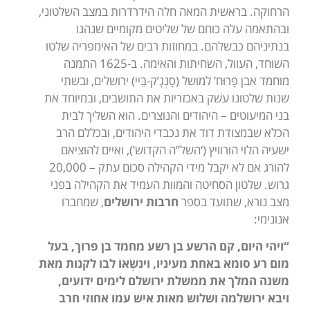
הרחוקה. בראשית המאה חלה הידרדרות במצב השלטוני,
ובהתאמה עלה כוחם של שליטים מקומיים שנהגו
בנתיניהם כבשלהם. במחוזות רבים של האימפריה שלטו
השוחד, העוול, השחיתות והאימה. ב-1625 התמנה
מוחמד אבן פָּרוּח’ למושל (סָנְגָ’ק-בֵּיי) ירושלים, ובשתי
שנות שלטונו עשׁק באכזריות את התושבים, ובמיוחד את
בני המיעוטים – היהודים והנוצרים. הוא השליך לבית
הכלא שבמצודת דוד את נכבדי היהודים, ובכללם הרב
ישעיה הלוי הורוויץ (‘השל”ה הקדוש’), ואיים להוציאם
להורג אם לא יקבל מידי הקהילה סכום עתק – 20,000
גרוש. שלטון הסחיטה והמוות העמיד את הקהילה בפני
מצב נורא, שתועד בספר
חרבות ירושלים
, שמחברו
אנונימי:
“ויהי היום, קם הרשע בן רשע מחמד בן פרוך, בעל
מום רע סומא באחת מעיניו, וינשְׂאוֹ לבו לקנות מאת
משנה המלך את ממשלת ירושלם לימים ידועים,
ויבא ירושלמה ושלוש מאות איש עמו אחוזי חרב