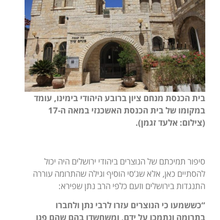
בית הכנסת מנחם ציון ברובע היהודי בימינו, עומד
במקומו של בית הכנסת האשכנזי במאה ה-17
(צילום: אלעד זגמן).
סיפור תמיכתם של הנוצרים ביהודי ירושלים היה יכול
להסתיים כאן, אלא שג’סי הוסיף וגילה שהתרומה עוררה
התנגדות בירושלים וזעם כלפי הרב נתן שפירא:
“כששמעו כי הנוצרים עזרו לרבי נתן ולחברו
בתרומה ונתמכו על ידם, ומשחשדו בהם שהם פנו