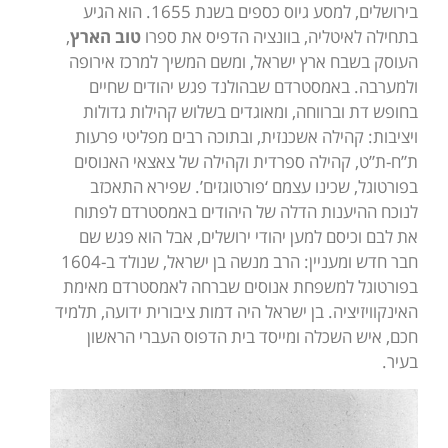
בירושלים, למסע גיוס כספים בשנת 1655. הוא הגיע
בתחילה לאיטליה, בוונציה הדפיס את ספרו
טוב הארץ
,
העוסק בשבח ארץ ישראל, ומשם המשיך למרכז אירופה
ולמערבה. באמסטרדם שבהולנד פגש יהודים שחיים
בחופש דת וברווחה, ומאוגדים בשלוש קהילות גדולות
ויציבות: קהילה אשכנזית, ובתוכה רבים מפליטי פרעות
ת”ח-ת”ט, קהילה ספרדית וקהילה של צאצאי האנוסים
בפורטוגל, שכינו עצמם ‘פורטוגזים’. שפירא התאכזב
לנוכח ההיענות הדלה של היהודים באמסטרדם לפתוח
את לבם וכיסם למען יהודי ירושלים, אבל הוא פגש שם
חבר חדש ומעניין: הרב מנשה בן ישראל, שנולד ב-1604
בפורטוגל למשפחת אנוסים שברחה לאמסטרדם מאימת
האינקוויזיציה. בן ישראל היה דמות ציבורית ידועה, תלמיד
חכם, איש השכלה ומייסד בית הדפוס העברי הראשון
בעיר.