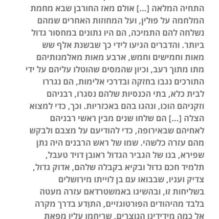
התחיה המלאה […] אולם מאז החורבן שבא מחמת
המלחמה על פולין, ועל המחוזות האחרים שמהם
נשלחה להם התמיכה, הם היו נתונים במחסור גדול
ביותר. והדברים הגיעו לידי כך שבשנת אלף שש
מאות וחמישים וחמש, ארבע מאות מאלמנותיהם
מתו מתוך רעב, וכיון שהמסים שהוטלו עליהם על ידי
התורכים נגבו בחזקה ובדרכי אלימות, הם נגררו
לבית כלא, בתי הכנסיות שלהם נסגרו, רבניהם
וזקניהם הוכו, ונהגו בהם באכזריות. וכך, כדי למצוא
הצלה […] הם שלחו שנים מבין ראשי רבניהם
לאחיהם שבאירופה, כדי להודיעם על מצבם ולבקש
מהם עזרה כלשהי. שמו של ראש הרבנים היה נתן
שפירא, בנו של הגביר הגדול ראובן דויד טעבל,
תלמיד חכם גדול ובקיא בקבלה שלהם, אדוק גדול,
צדיק ועניו, שבבואו עם בן לוייתו מירושלים
בשליחות זו, ובהשיגו באמשטרדאם עזרה מעטה
בלבד מהיהודים הפורטוגזיים, התוַדע בדרך מקרה
אל כמה מידידינו הנוצרים, שריחמו עליו מפאת