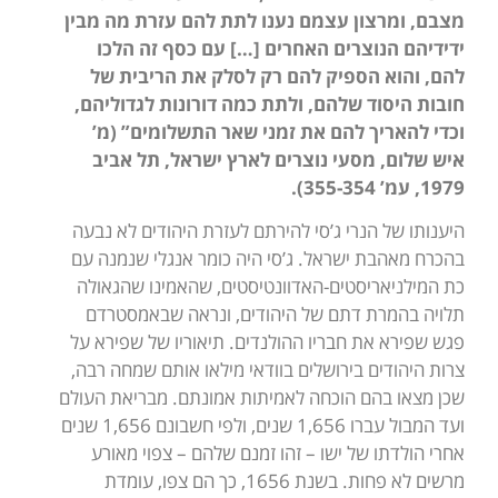
מצבם, ומרצון עצמם נענו לתת להם עזרת מה מבין
ידידיהם הנוצרים האחרים […] עם כסף זה הלכו
להם, והוא הספיק להם רק לסלק את הריבית של
חובות היסוד שלהם, ולתת כמה דורונות לגדוליהם,
וכדי להאריך להם את זמני שאר התשלומים” (מ’
איש שלום, מסעי נוצרים לארץ ישראל, תל אביב
1979
, עמ’ 355-354).
היענותו של הנרי ג’סי להירתם לעזרת היהודים לא נבעה
בהכרח מאהבת ישראל. ג’סי היה כומר אנגלי שנמנה עם
כת המילניאריסטים-האדוונטיסטים, שהאמינו שהגאולה
תלויה בהמרת דתם של היהודים, ונראה שבאמסטרדם
פגש שפירא את חבריו ההולנדים. תיאוריו של שפירא על
צרות היהודים בירושלים בוודאי מילאו אותם שמחה רבה,
שכן מצאו בהם הוכחה לאמיתות אמונתם. מבריאת העולם
ועד המבול עברו 1,656 שנים, ולפי חשבונם 1,656 שנים
אחרי הולדתו של ישו – זהו זמנם שלהם – צפוי מאורע
מרשים לא פחות. בשנת 1656, כך הם צפו, עומדת