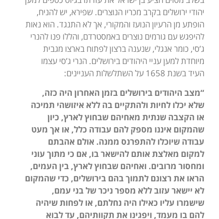
יהודי ירושלים בקרב מכריו הנוצרים. שפירא, יש להניח,
הופתע מן הרעיון הנועז והמקורי, אך לא התנגד. הוא נאות
להיפגש עם גורמים נוצרים באמסטרדם, והללו פנו להנרי
ג’סי, כומר אנגלי, שנענה ברצון לפתוח בארצו מגבית
מיוחדת למען עניי היהודים בירושלים. הנרי ג’סי עצמו
העיד בשנת 1658 על השתלשלות העניינים:
“מצב היהודים בירושלים בזמן האחרון היה כזה,
שלא יכלו לחיות ולהתקיים בה ללא איזושהי תמיכה
או הקצבה שנתית מאחיהם שבחוץ לארץ, כיון
שהמקום איננו מספק להם עבודה כלל, או אך מעט
עבודה שיוכלו להתפרנס ממנה. אולם אהבתם
למקום מאלצת אותם להישאר בו, אם כי מתוך עוני
ומחסור מרובים. ואחיהם שבחוץ לארץ, בין העמים,
הראו את רצונם לתמוך בהם בירושלים, כדי שהמקום
לא יישאר עזוב ללא מספר ניכר של בני עמם,
שישמרו עליו כאילו היה נחלתם, או לפחות שיהיה
להם בו מעמד, ויפגינו את תקוותיהם, עד לבוא