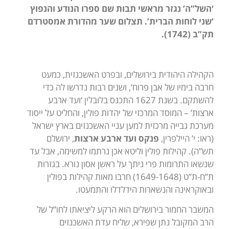
‘השל”ה’ נגזר מראשי תבות שם ספרו הנודע והנפוץ
‘שני לוחות הברית’. תצלום שער מהדורת אמסטרדם
תק”ב (1742).
הקהילה היהודית בירושלים, ובפרט האשכנזית, כמעט
חרבה בימיו של אבן פרוח’, ושנים רבות נדרשו לה כדי
להשתקם. בשנת 1627 התכנס בלובלין ‘ועד ארבע
ארצות’ – המוסד המרכזי של יהדות פולין, והחליט על ייסוד
מערכת גבייה מרכזית למען עניי האשכנזים בארץ ישראל
(ראו: י’ היילפרין,
פנקס ועד ארבע ארצות
, ירושלם
תש”ה). קהילות פולין וליטא אכן נרתמו למשימה, אבל עד
שנשאו התרומות פרי ניתך על ראשן אסון נורא. בגזרות
ת”ח-ת”ט (1649-1648) חרבו מאות קהילות בפולין
ובאוקראינה והנשארות הידלדלו והתמעטו.
המשבר החמור בירושלים הוא הרקע ליציאתו לחו”ל של
הרב המקובל נתן שפירא, שליח עדת האשכנזים