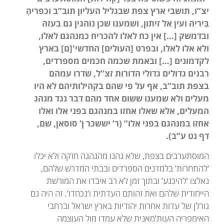
יצ”ו, תושבי ארץ צפת שבגליל העליון תוב”ב וכפריהָ
בִּיריה ועין אל זיתון, ושמענו שכן נוהגין גם בעזה
ובדמשק […] אין כח לאלו להכריח כמנהגם לאלו,
ולא אלו לאלו, ובפרט [העולים] החדשי'[ם] בארץ
לקדמונים […] ובאמת שכמה חכמים מספרדים,
רבנים גדולים גדולי הדורות זצ”ל, שדרו עמהם
בצפת תוב”ב, אף על פי שהם בקהילותיהם לא היו
מעלים ולא שמענו ששום אחד מהם דבר נגד מנהג
המעלים, אלא שאלו אחזו במנהגם בפני אלו ואלו
אחזו במנהגם בפני אלו” (ר’ יששכר ן’ סוסאן, שם,
דף נט ע”ב).
המוסתערבים בצפת, שלא נהנו מהנהגה חזקה ולא יכלו
‘להתחרות’ בלמדנים הספרדים ובבתי המדרש שלהם,
נאלצו ‘להיכנע’ ובתוך זמן לא רב איבדו את המורשת
הייחודית שלהם ואת זהותם העדתית ו’נכחדו’. זה היה גם
גורלן של עדות אחרות יהודיות בארץ ישראל וברחבי
האימפריה העות’מאנית שלא עמדו מול העוצמה