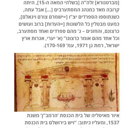
[מברטנורא] זלה”ה [בשלהי המאה ה-15], היתה
קרובה מאד כמנהג המסתערבים […] אבל עתה,
כשנתוספו הספרדים יצ”ו [=ישמרם צורם ויגאלם],
כמעט מבטלין כל הלשונות [=העדות] ברוב ועושים
כרצונם, והחזנים – ג’ מהם ספרדים ואחד מסתערב,
וכל אחד מהם אומר כרצונו” (א’ יערי, אגרות ארץ
ישראל, רמת גן 1971, עמ’ 170-169).
איור מאיטליה של בית הכנסת ‘הרמב”ן’ משנת
1537, ומעליו כיתוב: “ויש בירושלם בית הכנסת