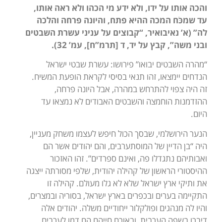
והכה אותו על ידו, ולא ידע מי הכהו ולא ראה אותו,
עד שמכֹּח המכה ההיא פתח, והיונה פרחה והלכה
לה” (א’ נאיבואיר, “קבוצים על עניני עשרת השבטים
ובני משה”, קבץ על יד, ד [תרמ”ח], עמ’ 32).
“מהרה השבטים יבואו” פירושו: עשרת שבטי ישראל
הנדחים יימצאו, זהו תנאי בסיסי לקראת הופעת המשיח.
זה היה צפוי להתרחש במהרה, אבל היונה פרחה,
ההזדמנות הוחמצה והשבטים האבודים לא נמצאו עד
היום.
הנער הירושלמי, שבסך הכול חיפש לעצמו משחק מעניין,
היה “בן הדיין של המוסתערבים, והם יהודים אשר הם
ואבותיהם נתגדלו פה, ואינם ספרדים”. זהו האזכור
ההיסטורי הראשון של קהילה יהודית, שלפי מסורתה ייצגה
את ותיקי ארץ ישראל שלא לא גלו מעולם. קהילה זו
התקיימה בערים ובכפרים בארץ ישראל, בסוריה ובמצרים,
והיו לה מנהגים ופולקלור ייחודיים משלה. יהודים אלה
דיברו בשפה הערבית, ובאורח חייהם הם דמו לערבים,