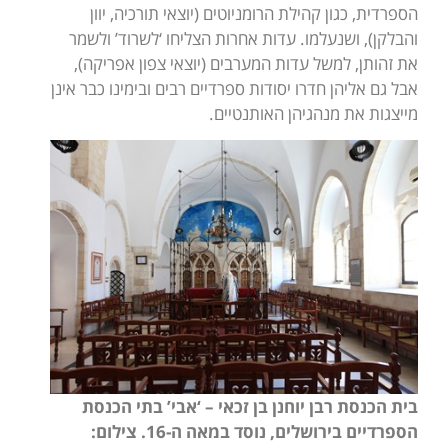
הספרדית, כגון קהילת הרומניוטים (יוצאי תורכיה, יוון
והבלקן), ושנעלמו. עדות אחרות הצליחו ‘לשרוד’ ולשמר
את זהותן, למשל עדות המערבים (יוצאי צפון אפריקה),
אבל גם אליהן חדרו יסודות ספרדיים רבים ובימינו כבר אינן
מייצגות את מנהגיהן האותנטיים.
בית הכנסת רבן יוחנן בן זכאי – ‘אבי’ בתי הכנסת
הספרדיים בירושלים, נוסד במאה ה-16. צילום: