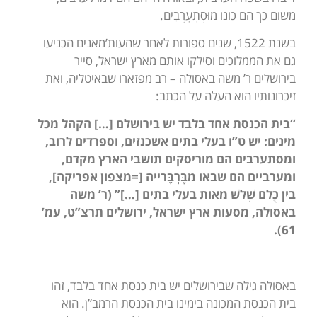
משום כך הם כונו מוּסְתָעָרְבִים.
בשנת 1522, שנים ספורות לאחר שהעות’מאנים הכניעו
גם את הממלוכים וסילקו אותם מארץ ישראל, סייר
בירושלים ר’ משה באסולה – רב מפזארו שבאיטליה, ואת
זיכרונותיו הוא העלה על הכתב:
“בית הכנסת אחד בלבד יש בירושלם […] הקהל מכל
מינים:
יש ט”ו בעלי בתים אשכנזים, וספרדים לרוב,
ומסתערבים הם מוריסקים תושבי הארץ מקדם,
ומערביים הם שבאו מבֶּרְבֶּרייה [=מצפון אפריקה],
בין כֻּלם שְׁלֹשׁ מאות בעלי בתים […]” (ר’ משה
באסולה, מסעות ארץ ישראל, ירושלים תרצ”ט, עמ’
61).
באסולה גילה שבירושלים יש בית כנסת אחד בלבד, זהו
בית הכנסת המכונה בימינו בית הכנסת הרמב”ן. הוא