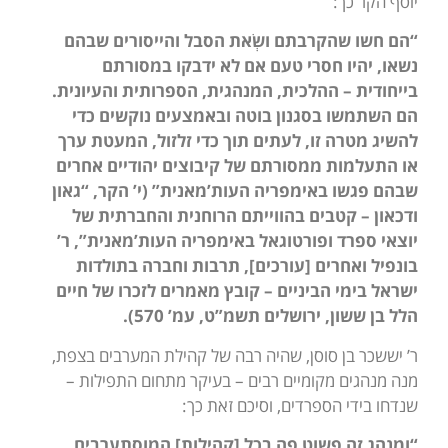
יוסף הקר כך:
“הם חשו שהקרבתם ושְׂאת הסבל והייסורים שבהם
נשאו, יהיו חסרי טעם אם לא ידבקו במסורתם
בייחודית – ההלכית, המנהגית, הספרותית והעיונית.
הם השתמשו בסגנון בוטה ובאמצעים נוקשים כדי
להשיג מטרה זו, לעתים תוך כדי זלזול, המעטת ערך
או התעלמות ממסורתם של קיבוצים יהודיים אחרים
שבהם פגשו באימפריה העות’מאנית” (י’ הקר, “גאון
ודכאון – קטבים בהווייתם הרוחנית והחברתית של
יוצאי ספרד ופורטוגאל באימפריה העות’מאנית”, ר’
בונפיל ואחרים [עורכים], תרבות וחברה בתולדות
ישראל בימי הביניים – קובץ מאמרים לזכרו של חיים
הלל בן ששון, ירושלים תשמ”ט, עמ’ 570).
ר’ יששכר בן סוסן, שהיה רבה של קהילת המערבים בצפת,
מנה מנהגים מקומיים רבים – בעיקר מתחום התפילות –
שנדחו בידי הספרדים, וסיכם זאת כך:
“ומנהג זה פשוט פה בכל [קהילות] המוסתערבים