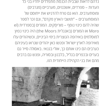
נדהם לראות שבבית הכנסת מתפללים יחדיו בני כל
העדות – ספרדים, אשכנזים, מערביים (מגרבים)
ומוסתערבים. הוא גם טרח להדגיש את ייחוסם של
המוסתערבים – “תושבי הארץ מקדם”, וגם זכר לספר
שהיה להם כינוי נוסף – מוּרִיסְקִים. המוֹרִים (בספרדית (el
Moro או המוּרִים (באנגלית the Moors) היה כינוי נפוץ
למוסלמים באירופה הנוצרית בימי הביניים, וכשיהודים עלו
מאירופה לארץ ישראל ופגשו כאן יהודים שנראו בעיניהם
כערבים הם כינו אותם כך, אולי בגנאי. באסולה סייר גם
בערים ובכפרים בגליל, בלבנון ובסוריה, ופגש גם ברבים
מהם את בני הקהילה הייחודית הזו.