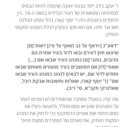
ר’ יעקב בירב ייסד בצפת ישיבה שהפכה להיות הבסיס
לצמיחתה המטאורית של העיר הגלילית במאה ה-16. בין
הלומדים בישיבתו היה ר’ יוסף קארו, גדול פוסקי ההלכה
מאז ועד ימינו, וגם הוא תמך בעקרון הכלת המנהג המקומי
הוותיק:
“דאע”ג [=דאף על גב (שאף על פי)] דאות'[ם]
שיצאו חוץ לעירם ובאו לדור בעיר אחרת הם
מרובים, נוהגי'[ם] כמנהג העיר שבאו שם […]
שאפי'[לו] אם התושבים בעיר מועטים מאותם שבאו
מחדש לדור שם, יש לבאים לנהוג כמנהג העיר שבאו
שם” (ר’ יוסף קארו, שאלות ותשובות אבקת רוכל,
שאלוניקי תקנ”א, סי’ ריב).
ומה קרה בפועל? מסתבר שהספרדים לא הסכימו לוותר
על המנהגים שהביאו עמם מחו”ל, ולמעשה ניצלו את
כוחם היחסי ואת אופיים הדומיננטי כדי לדחוק את המנהג
המקומי הוותיק. את פועלם של הספרדים תמצת פרופ’