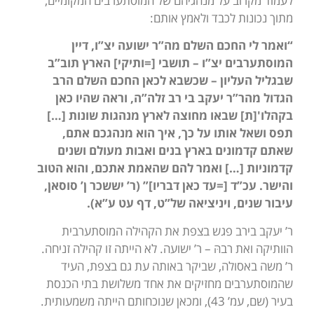
לעמוד מקרוב על מנהגיהם של המוסתערבים המקומיים,
מתוך נכונות לכבד ולאמץ אותם:
“ואמר לי החכם השלם מה”ר ישועה יצ”ו, דיין
המוסתערבים יצ”ו – תושבי [=ותיקי] הארץ תוב”ב
שבגליל העליון – שכשבא לכאן החכם השלם הרב
הגדול מהר”ר יעקב בי רב זלה”ה, וראה שהיו כאן
בקהלו'[ת] שבאו מחוצה לארץ מנהגות שונות […]
תפס ושאל אותו על כך, איך הוא מנהגכם אתם,
שאתם קדמונים בארץ בנים ואבות מעולם ושנים
קדמוניות […] ואמר להם שהאמת אתכם, והוא הטוב
והישר. עכ”ד [=עד כאן דבריו]” (ר’ יששכר ן’ סוסאן,
עיבור שנים, ויניציאה של”ט, דף עט ע”א).
ר’ יעקב בירב פגש בצפת את הקהילה המוסתערבית
הוותיקה ואת רבהּ – ר’ ישועה. לא הייתה זו קהילה זניחה.
ר’ משה באסולה, שביקר באותה עת גם בצפת, העיד
שהמוסתערבים מחזיקים את אחד משלושת בתי הכנסת
בעיר (שם, עמ’ 43), ומכאן שנוכחותם הייתה משמעותית.