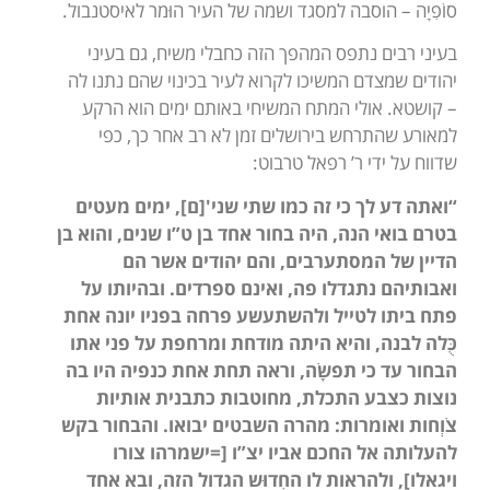
סוֹפִיָה – הוסבה למסגד ושמה של העיר הוּמר לאיסטנבול.
בעיני רבים נתפס המהפך הזה כחבלי משיח, גם בעיני
יהודים שמצדם המשיכו לקרוא לעיר בכינוי שהם נתנו לה
– קושטא. אולי המתח המשיחי באותם ימים הוא הרקע
למאורע שהתרחש בירושלים זמן לא רב אחר כך, כפי
שדווח על ידי ר’ רפאל טרבוט:
“ואתה דע לך כי זה כמו שתי שני'[ם], ימים מעטים
בטרם בואי הנה, היה בחור אחד בן ט”ו שנים, והוא בן
הדיין של המסתערבים, והם יהודים אשר הם
ואבותיהם נתגדלו פה, ואינם ספרדים. ובהיותו על
פתח ביתו לטייל ולהשתעשע פרחה בפניו יונה אחת
כֻּלה לבנה, והיא היתה מודחת ומרחפת על פני אתו
הבחור עד כי תפשָׂה, וראה תחת אחת כנפיה היו בה
נוצות כצבע התכלת, מחוטבות כתבנית אותיות
צֹוְחות ואומרות: מהרה השבטים יבואו. והבחור בקש
להעלותה אל החכם אביו יצ”ו [=ישמרהו צורו
ויגאלו], ולהראות לו החִדוּש הגדול הזה, ובא אחד