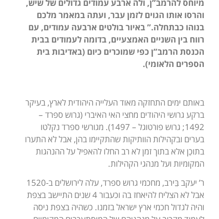
מיוחס להרמב”ן, ולה ארבע עמודים גדולים של שיש,
והרסו אותו הגוים לזמן עבר, ועתה במאמר מלכם
בנוהו כבתחלה.” באיור בולטים ארבעה עמודים, עם
רווח בין השניים האמצעיים, בדומה לעמודים בבית
הכנסת הרמב”ן כפי שמוכרים כיום (באדיבות בית
הספרים הלאומי).
באותם ימים התחזקה מאוד העלייה היהודית לארץ, בעיקר
ברקע גרושי היהודים מחצי האי האיברי (גרוש ספרד –
1492; גרוש פורטוגל – 1497). מגורשי ספרד נקלטו
בערים ובקהילות הוותיקות שהתקיימו בהן, אבל לא התערו
בתוכַן אלא בתוך זמן לא רב החלו להאפיל על ההנהגות
המקומיות ועל מנהגי הקהילות.
ר’ יעקב בֵּירב, מחכמי גרוש ספרד, עלה לירושלים ב-1520
אבל לא הצליח להיאחז בה וכעבור 4 שנים התיישב בצפת
והיה לגדול חכמי ארץ ישראל בזמנו. כשהיה בצפת ניסה