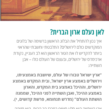
לאן נעלם ארון הברית?
איך נכון להתחיל את הבלוג הראשון ברשימה של בלוגים
המוקדשים כולם לירושלים? התלבטתי וחשבתי שהראוי
ביותר להקדיש לו את הטור הראשון הוא לב העניין, נקודת
ארכימדס של ירושלים, ובעצם של העולם כולו – אבן
השתייה:
“ארץ ישראל טבורו של עולם, שיושבת באמצעיתו,
וירושלים באמצע ארץ ישראל, ובית המקדש באמצע
ירושלים, וההיכל באמצע בית המקדש, והארון
באמצע ההיכל, ואבן השתייה לפני ההיכל, שממנה
הושתת העולם” (מדרש תנחומא, פרשת קדושים, י).
אבן השתייה היא סלע חשׂוּף במרכז הר הבית. היא מזוהה