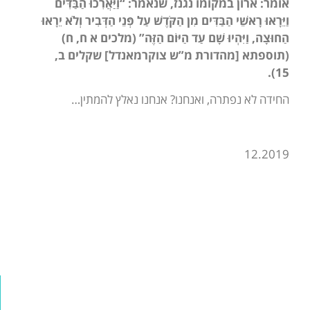
אומר: ארון במקומו נגנז, שנאמר: “וַיַּאֲרִכוּ הַבַּדִּים
וַיֵּרָאוּ רָאשֵׁי הַבַּדִּים מִן הַקֹּדֶשׁ עַל פְּנֵי הַדְּבִיר וְלֹא יֵרָאוּ
הַחוּצָה, וַיִּהְיוּ שָׁם עַד הַיּוֹם הַזֶּה” (מלכים א ח, ח)
(תוספתא [מהדורת מ”ש צוקרמאנדל] שקלים ב,
15).
החידה לא נפתרה, ואנחנו? אנחנו נאלץ להמתין…
12.2019