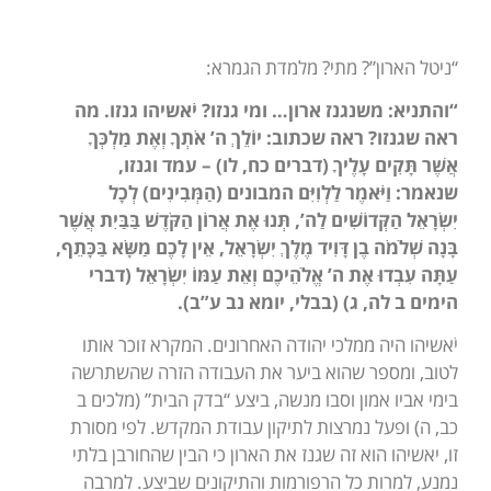
“ניטל הארון”? מתי? מלמדת הגמרא:
“והתניא: משנגנז ארון… ומי גנזו? יֹאשיהו גנזו. מה
ראה שגנזו? ראה שכתוב: יוֹלֵךְ ה’ אֹתְךָ וְאֶת מַלְכְּךָ
אֲשֶׁר תָּקִים עָלֶיךָ (דברים כח, לו) – עמד וגנזו,
שנאמר: וַיֹּאמֶר לַלְוִיִּם המבונים (הַמְּבִינִים) לְכָל
יִשְׂרָאֵל הַקְּדוֹשִׁים לַה’, תְּנוּ אֶת אֲרוֹן הַקֹּדֶשׁ בַּבַּיִת אֲשֶׁר
בָּנָה שְׁלֹמֹה בֶן דָּוִיד מֶלֶךְ יִשְׂרָאֵל, אֵין לָכֶם מַשָּׂא בַּכָּתֵף,
עַתָּה עִבְדוּ אֶת ה’ אֱלֹהֵיכֶם וְאֵת עַמּוֹ יִשְׂרָאֵל (דברי
הימים ב לה, ג) (בבלי, יומא נב ע”ב).
יֹאשיהו היה ממלכי יהודה האחרונים. המקרא זוכר אותו
לטוב, ומספר שהוא ביער את העבודה הזרה שהשתרשה
בימי אביו אמון וסבו מנשה, ביצע “בדק הבית” (מלכים ב
כב, ה) ופעל נמרצות לתיקון עבודת המקדש. לפי מסורת
זו, יאשיהו הוא זה שגנז את הארון כי הבין שהחורבן בלתי
נמנע, למרות כל הרפורמות והתיקונים שביצע. למרבה