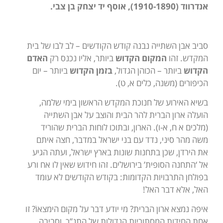
אנדרווד (1910-1890), אוסף יד יצחק בן צבי.
סביב אבן השתייה נבנה קודש הקודשים – לב לבו של בית
המקדש. זהו
המקום הקדוש
ביותר, אליו נכנס רק
האדם
הקדוש
ביותר – הכוהן הגדול,
בזמן הקדוש
ביותר – יום
הכיפורים (משנה, כלים א, ט).
בשיא האירוע של חנוכת המקדש הראשון בימי שלמה,
הועלה ארון הברית להר הבית והוצב על אבן השתייה
(מלכים א ח, א-ו). הארון, ובתוכו לוחות הברית שהוריד
משה מהר סיני, נדד עם בני ישראל במדבר, חצה איתם
את הירדן, שכן בתחנות שונות בארץ ישראל, ועתה הגיע
אל ‘התחנה הסופית’ בירושלים. זהו חידוש שאין לו אח ורע
בפולחן התרבויות הקדומות: בקודש הקודשים לא עומד
האל, אלא דבר האל!
איפה נמצא ארון הברית? מי יודע דבר על מקום הימצאוֹ? זו
אחת החידות המסתוריות הגדולות של התנ”ך, וסביבה