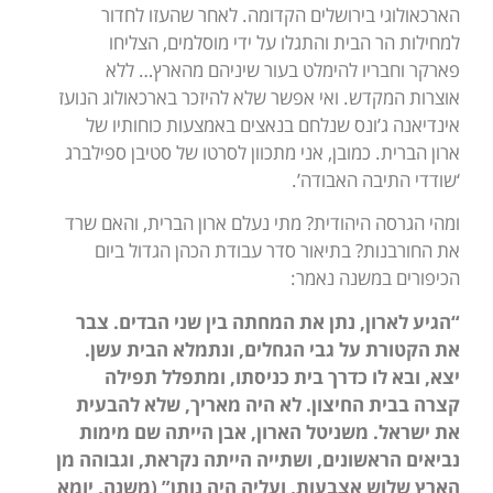
הארכאולוגי בירושלים הקדומה. לאחר שהעזו לחדור
למחילות הר הבית והתגלו על ידי מוסלמים, הצליחו
פארקר וחבריו להימלט בעור שיניהם מהארץ… ללא
אוצרות המקדש. ואי אפשר שלא להיזכר בארכאולוג הנועז
אינדיאנה ג’ונס שנלחם בנאצים באמצעות כוחותיו של
ארון הברית. כמובן, אני מתכוון לסרטו של סטיבן ספילברג
‘שודדי התיבה האבודה’.
ומהי הגרסה היהודית? מתי נעלם ארון הברית, והאם שרד
את החורבנות? בתיאור סדר עבודת הכהן הגדול ביום
הכיפורים במשנה נאמר:
“הגיע לארון, נתן את המחתה בין שני הבדים. צבר
את הקטורת על גבי הגחלים, ונתמלא הבית עשן.
יצא, ובא לו כדרך בית כניסתו, ומתפלל תפילה
קצרה בבית החיצון. לא היה מאריך, שלא להבעית
את ישראל. משניטל הארון, אבן הייתה שם מימות
נביאים הראשונים, ושתייה הייתה נקראת, וגבוהה מן
הארץ שלוש אצבעות, ועליה היה נותן” (משנה, יומא