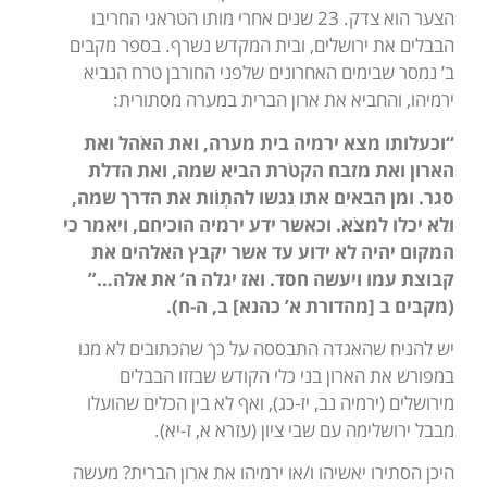
הצער הוא צדק. 23 שנים אחרי מותו הטראגי החריבו
הבבלים את ירושלים, ובית המקדש נשרף. בספר מקבים
ב’ נמסר שבימים האחרונים שלפני החורבן טרח הנביא
ירמיהו, והחביא את ארון הברית במערה מסתורית:
“וכעלותו מצא ירמיה בית מערה, ואת האֹהל ואת
הארון ואת מזבח הקטֹרת הביא שמה, ואת הדלת
סגר. ומן הבאים אתו נגשו להתְוֹות את הדרך שמה,
ולא יכלו למצֹא. וכאשר ידע ירמיה הוכיחם, ויאמר כי
המקום יהיה לא ידוע עד אשר יקבץ האלהים את
קבוצת עמו ויעשה חסד. ואז יגלה ה’ את אלה…”
(מקבים ב [מהדורת א’ כהנא] ב, ה-ח).
יש להניח שהאגדה התבססה על כך שהכתובים לא מנו
במפורש את הארון בני כלי הקודש שבזזו הבבלים
מירושלים (ירמיה נב, יז-כג), ואף לא בין הכלים שהועלו
מבבל ירושלימה עם שבי ציון (עזרא א, ז-יא).
היכן הסתירו יאשיהו ו/או ירמיהו את ארון הברית? מעשה