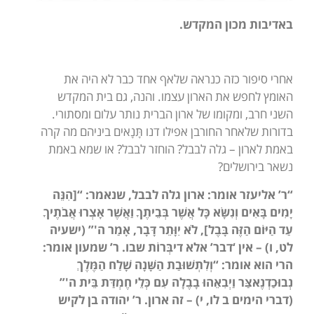
באדיבות מכון המקדש.
אחרי סיפור כזה כנראה שלאף אחד כבר לא היה את
האומץ לחפש את הארון עצמו. והנה, גם בית המקדש
השני חרב, ומקומו של ארון הברית נותר עלום ומסתורי.
בדורות שלאחר החורבן אפילו דנו תָּנָאים ביניהם מה קרה
באמת לארון – גלה לבבל? הוחזר לבבל? או שמא באמת
נשאר בירושלים?
“ר’ אליעזר אומר: ארון גלה לבבל, שנאמר: “[הִנֵּה
יָמִים בָּאִים וְנִשָּׂא כָּל אֲשֶׁר בְּבֵיתֶךָ וַאֲשֶׁר אָצְרוּ אֲבֹתֶיךָ
עַד הַיּוֹם הַזֶּה בָּבֶל], לֹא יִוָּתֵר דָּבָר, אָמַר ה'” (ישעיה
לט, ו) – אין ‘דבר’ אלא דיבְּרוֹת שבו. ר’ שמעון אומר:
הרי הוא אומר: “וְלִתְשׁוּבַת הַשָּׁנָה שָׁלַח הַמֶּלֶךְ
נְבוּכַדְנֶאצַּר וַיְבִאֵהוּ בָבֶלָה עִם כְּלֵי חֶמְדַּת בֵּית ה'”
(דברי הימים ב לו, י) – זה ארון. ר’ יהודה בן לקיש