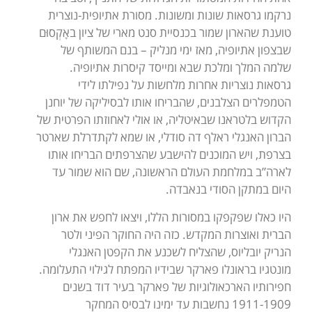
נרקמו גרסאות שונות ומשונות. מסורת אתיופית-נוצרית
טוענת שהארון שמור בכנסיית סנט מארי של ציון באָקְסוּם
שבצפון אתיופיה, מאז ימי מנליק – בנם המשותף של
שלמה המלך ומלכת שבא ומייסד קיסרות אתיופיה.
גרסאות נוצריות אחרות מלחשות על נפילתו לידי
הטמפלרים הצלבנים, שהבריחו אותו לבסיליקה של יוחנן
הקדוש בלטראנו שבאיטליה, או אולי לאחוזתו הפרטית של
הברון האנגלי ראלף דה סודלי, או שמא לקתדרלת שארטר
בצרפת, ויש המוכנים להישבע שהצרפתים הבריחו אותו
לארה”ב במלחמת העולם הראשונה, שם הוא שמור עד
היום במתקן הסודי בנאבדה.
היו כאלו שפקפקו במסורות הללו, ויצאו לחפש את ארון
הברית ואוצרות המקדש. כזה היה החוקר הפיני ולטר
הנריק יובליוס, שהצליח לשכנע את הקפטן האנגלי
מונטגיו בראונלו פארקר שבידיו המפתח לגילוי התעלומה.
חפירותיו הארכאולוגיות של פארקר בעיר דוד בשנים
1911-1909 נחשבות עד ימינו לבסיס המחקר