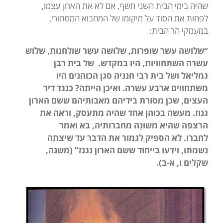
שהיה בימי הבית השני חשׂף, אם לא את הארון עצמו,
לפחות את הסוד על מיקומו של המחבוא המסתורי,
במעמקי הר הבית:
“שלושה עשר שופרות, שלושה עשר שולחנות, שלוש
עשרה השתחוויות, היו במקדש. של בית רבן
גמליאל ושל בית רבי חנניה סגן הכוהנים היו
משתחווים ארבע עשרה. ואֵיכן הייתה? כנגד דיר
העצים, שכן מסורת בידיהם מאבותיהם ששם הארון
גנוז. מעשה בכוהן אחד שהיה מתעסק, וראה את
הרצפה שהיא משוּנָה מחברותיה, בא ואמר
לחברו. לא הספיק לגמור את הדבר עד שיצתה
נשמתו, וידעו בייחוד ששם הארון נגנז” (משנה,
שקלים ו, א-ב).