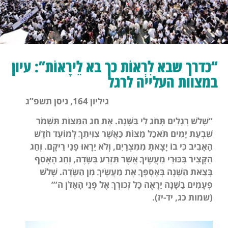
“כדרך שבא לִרְאוֹת כך בא לֵירָאוֹת”: עיון
במצוות העלייה לרגל
גיליון 164, ניסן תשפ”ג
“שָׁלֹשׁ רְגָלִים תָּחֹג לִי בַּשָּׁנָה. אֶת חַג הַמַּצּוֹת תִּשְׁמֹר
שִׁבְעַת יָמִים תֹּאכַל מַצּוֹת כַּאֲשֶׁר צִוִּיתִךָ לְמוֹעֵד חֹדֶשׁ
הָאָבִיב כִּי בוֹ יָצָאתָ מִמִּצְרָיִם, וְלֹא יֵרָאוּ פָנַי רֵיקָם. וְחַג
הַקָּצִיר בִּכּוּרֵי מַעֲשֶׂיךָ אֲשֶׁר תִּזְרַע בַּשָּׂדֶה, וְחַג הָאָסִף
בְּצֵאת הַשָּׁנָה בְּאָסְפְּךָ אֶת מַעֲשֶׂיךָ מִן הַשָּׂדֶה. שָׁלֹשׁ
פְּעָמִים בַּשָּׁנָה יֵרָאֶה כָּל זְכוּרְךָ אֶל פְּנֵי הָאָדֹן ה’
”
(שמות כג, יד-יז).