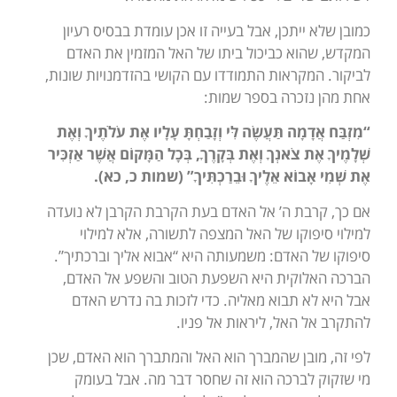
כמובן שלא ייתכן, אבל בעייה זו אכן עומדת בבסיס רעיון
המקדש, שהוא כביכול ביתו של האל המזמין את האדם
לביקור. המקראות התמודדו עם הקושי בהזדמנויות שונות,
אחת מהן נזכרה בספר שמות:
“מִזְבַּח אֲדָמָה תַּעֲשֶׂה לִּי וְזָבַחְתָּ עָלָיו אֶת עֹלֹתֶיךָ וְאֶת
שְׁלָמֶיךָ אֶת צֹאנְךָ וְאֶת בְּקָרֶךָ, בְּכָל הַמָּקוֹם אֲשֶׁר אַזְכִּיר
אֶת שְׁמִי אָבוֹא אֵלֶיךָ וּבֵרַכְתִּיךָ
” (שמות כ, כא).
אם כך, קרבת ה’ אל האדם בעת הקרבת הקרבן לא נועדה
למילוי סיפוקו של האל המצפה לתשורה, אלא למילוי
סיפוקו של האדם: משמעותה היא “אבוא אליך וברכתיך”.
הברכה האלוקית היא השפעת הטוב והשפע אל האדם,
אבל היא לא תבוא מאליה. כדי לזכות בה נדרש האדם
להתקרב אל האל, ליראות אל פניו.
לפי זה, מובן שהמברך הוא האל והמתברך הוא האדם, שכן
מי שזקוק לברכה הוא זה שחסר דבר מה. אבל בעומק