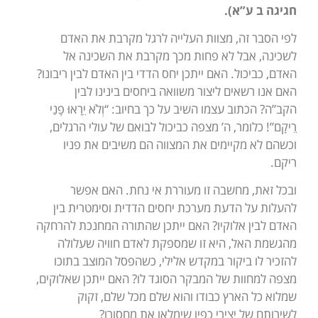
חגיגה ב ע”א).
לפי הסבר זה, מצוות העלייה לרגל מקרבת את האדם
לשכינה, אבל לא פחות מכך מקרבת את השכינה אל
האדם, כביכול. האם ייתכן יחס הדדי בין האדם לבין ריבונו?
האם אנו רשאים ליצור משוואה ביחסים בינינו לבין
הקב”ה? הכתוב עצמו השיב על כך בחיוב: “וְלֹא יֵרָאוּ פָנַי
רֵיקָם”! כלומר, ה’ מצפה כביכול לבואם של עולי הרגלים,
וכשהם לא מקיימים את המצווה הם משיבים את פניו
ריקם.
ובכל זאת, מחשבה זו מעוררת אי נחת. האם אפשר
להעלות על הדעת מערכת יחסים הדדית וסימטרית בין
האדם לבין אלוקיו? האם ייתכן שהתורה המחנכת להרחקה
מהגשמת האל, היא זו שמספקת לאדם חוויה שעלולה
להזכיר לו ביקור במקדש אלילי, כשהפסל המוצב בתוכו
מצפה למחוות של המבקר הסוגד לו? האם ייתכן שאלוקים,
שמלוא כל הארץ כבודו והוא שלם מכל שלם, זקוק
לשירותם של יצירי כפיו שימלאו את מחסורו?