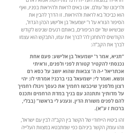
ולריבונו של עולם. אנו באים לראות ולהיראות בפניו, ואף
הוא כביכול בא לראות ולהיראות. זו הדרך להבין את
הסיפור הנורא על ר’ ישמעאל בן אלישע הכהן הגדול,
שבשיאו של יום הכיפורים, באותם רגעים שניגש לקודש
הקודשים להתחנן לה’ לברך את עמו, התבקש הוא עצמו
לברך את הקב”ה:
“תניא, אמר ר’ ישמעאל בן אלישע:
פעם אחת
נכנסתי להקטיר קטורת לפני ולפנים, וראיתי
אכתריאל י-ה ה’ צבאות שהוא יושב על כסא רם
ונשא. ואמר לי: ישמעאל בני ברכני! אמרתי לו: יהי
רצון מלפניך שיכבשו רחמיך את כעסך ויגולו רחמיך
על מדותיך ותתנהג עם בניך במדת הרחמים ותכנס
להם לפנים משורת הדין. ונענע לי בראשו” (בבלי,
ברכות ז ע”א).
זהו ביטויו הייחודי של הקשר בין הקב”ה לבין עם ישראל,
וזהו עומק הקשר ביניהם כפי שמתבטא במצוות העלייה