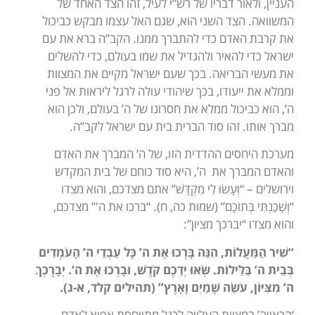
העניין, ולאור דבריו של רש”י לעיל, זהו הצד האחד של
המשוואה. הצד השני הוא, שגם האל עצמו מבקש כביכול
את קרבת האדם כדי להתברך ממנו. הקב”ה ברא את עם
ישראל כדי להאיר ולהגדיל את שמו בעולם, כדי להשלים
את מעשי הבריאה. בכך שעם ישראל מקיים את המצוות
וממלא את ייעודו, בכך שיהודי עולה לרגל ליראות אל פני
ה’, הוא כביכול ממלא את חסרונו של ה’ בעולם, ולכן הוא
מברך אותו. זהו סוד הברית בית עם ישראל לקב”ה.
מערכת היחסים ההדדית הזו, של ה’ המברך את האדם
והאדם המברך את ה’, היא סוד כוחם של בית המקדש
וירושלים – “וְעָשׂוּ לִי מִקְדָּשׁ” אתם מצדכם, והוא מצדו
“וְשָׁכַנְתִּי בְּתוֹכָם” (שמות כה, ח). “ברכו את ה'” מצדכם,
והוא מצדו “יברכך מציון”:
“שִׁיר הַמַּעֲלוֹת, הִנֵּה בָּרְכוּ אֶת ה’ כָּל עַבְדֵי ה’ הָעֹמְדִים
בְּבֵית ה’ בַּלֵּילוֹת. שְׂאוּ יְדֵכֶם קֹדֶשׁ, וּבָרְכוּ אֶת ה’.
יְבָרֶכְךָ
ה’ מִצִּיּוֹן, עֹשֵׂה שָׁמַיִם וָאָרֶץ
” (תהילים קלד, א-ג).
‘הראייה’ במצוות העלייה לרגל מתייחסת אפוא לאדם