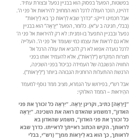
בפשטות, הפועל בפסוק הוא בבניין נפעל ובצורת עתיד.
דהיינו, הזכר העולה לרגל הוא המחויב להיראות אל פני ה’.
אבל חכמינו דייקו: “כדרך שבא לִרְאוֹת כך בא לֵירָאוֹת”
(בבלי, חגיגה ב ע”א). כלומר, הפועל “יֵרָאֶה” הוא בבניין
נפעל ובבניין התפעל בו-זמנית: לא רק להיראות אל פני ה’
אלא גם לראות את עצמו כמי שעומד אל פני ה’. העלייה
לרגל נועדה אפוא לא רק להביא את עולה הרגל אל
חצרות המקדש (“לִרְאוֹת”), אלא להעמיד אותו בפני
החוויה הנשגבה של העמידה כביכול בפני השכינה,
הרגשת ההתעלות הרוחנית הגבוהה ביותר (“לֵירָאוֹת”).
אבל רש”י, בפירושו על הגמרא, מציב ממד נוסף למעמד
ההֵיראוּת – הממד האלוקי:
“[יִרְאֶה] כתיב, וקרינן יֵרָאֶה. “יִרְאֶה כל זכורך את פני
האדון”, דמשמע שהאדם רואה את השכינה. “יֵרָאֶה
כל זכורך את פני האדון”, משמע שהאדון בא
לראותך. הקיש הכתוב ראייתך לראייתו. כדרך שבא
לראותך, כך הוא בא לֵירָאוֹת ממך” (רש”י, בבלי