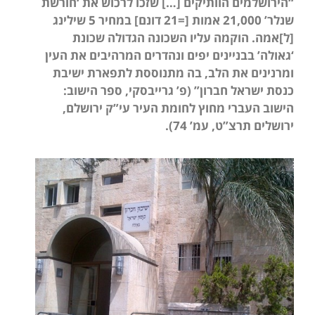
“הירושלמים הוותיקים […] שזכו לרכוש את ‘חורשת
שנלר’ 21,000 אמות [=21 דונם] במחיר 5 שילינג
[ל]אמה. הוקמה עליו השכונה הגדולה שכונת
‘גאולה’ בבניינים יפים ונהדרים המרהיבים את העין
ומרנינים את הלב, בה מתנוססת לתפארת ישיבת
כנסת ישראל חברון” (פ’ גרייבסקי, ספר הישוב:
הישוב העברי מחוץ לחומת העיר עי”ק ירושלם,
ירושלים תרצ”ט, עמ’ 74).