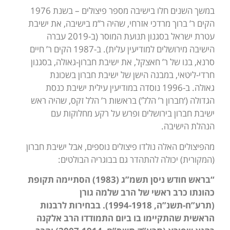
במשך השנים חלו בישיבה מספר פיצולים – בשנת 1976
הקים ר’ ברוך מרדכי אזרחי, שהיה ר”מ בישיבה, את ישיבת
עטרת ישראל בסגנון תנועת המוסר (ב-2019 עברה
הישיבה מירושלים למודיעין עלית). ב-1987 הקים ר’ חיים
סרנא, בנו של ר’ חאצקל, את ישיבת חברון-גאולה, בסגנון
חרדי-ליטאי, במבנה הישן של ישיבת חברון בשכונת
גאולה. ב-1996 נוסדה במודיעין עילית ישיבת כנסת
הגדולה (‘חברון ר’ הלל’) בראשות ר’ הלל זקס, שהיה ראש
ישיבת חברון בירושלים ופרש על רקע מחלוקות עם
הנהלת הישיבה.
מהפיצולים האלה נולדו פיצולים נוספים, אבל ישיבת חברון
(המקורית) יכולה להתהדר גם בבוגריה הבולטים:
“בראש חודש ניסן תשמ”ג (1983) הסתיימה תקופת
כהונתו כרב ראשי של הרב שלמה גורן
(תרע”ח-תשנ”ה, 1994-1918). בבחירות לרבנות
הראשית שהתקיימו בו ביום התמודדו הרב אלקנה