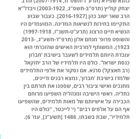
כהנא שפירא (תרע”ד-תשס”ח, 2007-1914) והרב
יצחק קוליץ (תרפ”ב-תשס”ג, 2003-1922) ויבדל”א
הרב שאר ישוב כהן [2016-1927]. כעבור שבוע
התקיימו בחירות לנשיאות המדינה. המועמדים היו
הנשיא חיים הרצוג (תרע”ט-תשנ”ז, 1997-1918)
והשופט פרופ’ מנחם אלון (תרפ”ד-תשע”ג, 2013-
1923). המשותף למרבית האישים שהזכרתי הוא
עובדת היותם תלמידים לשעבר בישיבת ‘חברון
כנסת ישראל’. כולם היו תלמידיו של הרב יחזקאל
(רב חאצקל) סרנא. אם נסקור את אלפי התלמידים
שלמדו בישיבת ‘חברון’, נמצא רבנים ודיינים,
מחנכים ואישי ציבור רבים, שספגו את תורתם בין
כתליה. ראשי הישיבה ומנהליה השפיעו מרוחם
הכבירה על אישיותם של מאות תלמידים, שהשפיעו
אף הם על אלפים רבים” (י’ לייכטר, “כולם היו
תלמידיו”, שבת בשבתו, 1486 [תשע”ג], עמ’ 6).