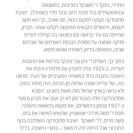
החרדי, נתקל ר’ חאצקל במריבות, במשׂטמה
ובפאשקווילים בכל פינת רחוב ובכל חדר בשטיבלך. ישיבת
סלובודקה זקוקה למקום נינוח, חם ואוהב, כך הוא חשב
לעצמו, וירושלים הקנאית תתקשה לקלוט אותה. חברון,
שהייתה גם עיר קדושה וגם נמצאה בה קהילה יהודית
ותיקה ואמונה על מסורת הכנסת האורחים של אברהם
אבינו, התאימה בדיוק לאווירה שהוא חיפש.
בתוך כך, השלים ר’ נתן צבי פינקל בזריזות את ההכנות
לעלייה. ב-1925 עלה לחברון עם תלמידיו והקים את
הישיבה במבנה גדול בפאתיה המערביים של העיר. מראה
כזה, של עליית ישיבה שלמה מן הגלות, היה מיוחד במינו
ולא נראה בארץ ישראל מזה מאות בשנים. ‘הסבא
מסלובודקה’ חלה כעבור זמן לא רב ועזב את חברון (נפטר
ב-1927 ונטמן בירושלים). את מקומו בראשות הישיבה
תפס ר’ משה מרדכי אפשטיין, שהשיא לאישה את בתו,
פֶּשֶׁה מרים, לר’ חאצקל. ישיבת סלובודקה השתלבה בנוף
החברוני אבל הייתה זרה לו מאוד – בחורי הישיבה, בדרך