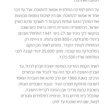
הפעם האחרונה.
על היחס למדינה החילונית אפשר להתווכח, אבל על דבר
אחד אי אפשר להתווכח: אם היו ישיבות נוספות מבצעות
את המהלך הנועז ועולות בעקבות ר’ חאצקל סרנא לארץ
ישראל, ההיסטוריה היהודית הייתה נראית כיום שונה.
בהקשר לכך נזכיר שב-27 ביוני 1941 התחולל פוגרום
ביהודי סלובודקה, ו-800 מהם נרצחו. זו הייתה רק
ההתחלה לעתיד הקודר. כחודש לאחר מכן הוקם
בסלובודקה גטו קובנה. מתוך 35,000 יהודי קובנה לפני
המלחמה שרדו 500 בלבד.
לאחר הקמת המדינה הוסיפה ישיבת חברון לגדול, עד
שבניין הישיבה לא יכול היה עוד להכיל את הבחורים
הרבים. בשנת 1960 יזם הרב סרנא את העברת המוסד
לשכונה מרוחקת ממרכז העיר. כעבור כשנתיים הונחה
בשכונת גבעת מרדכי אבן הפינה לקריית הישיבה,
שתכלול בית מדרש גדול, פנימייה לתלמידים ומגורים
לצוות, שם היא שוכנת עד ימינו.