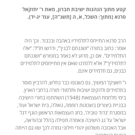
קטע מתוך הנהגות ישיבת חברון, מאת ר’ יחזקאל
סרנא (מתוך: השכל, א, ה [תשנ”ה], עמ’ יג-יד).
הרב סרנא התייחס לתלמידיו באהבה ובכבוד. וכך היה
אומר: כתוב בתורה “ושננתם לבניך”, ודרשו חז”ל: “אלו
התלמידים”. אם כן, מדוע לא נאמר במפורש “ושננתם
לתלמידיך”? אלא ללמדנו שאם אין מתייחסים לתלמידים
כבנים, גם תלמידים אינם.
ר’ חאצקל המשיך, גם כשגופו כבר נחלש, להרביץ מוסר
בתלמידים ולהקים ישיבות ותלמודי תורה ברחבי הארץ.
בימי מלחמת העצמאות (1948) השתתפו בחורי הישיבה
בבניית ביצורים בשכונות רוממה, גאולה, בית ישראל ועוד,
במסגרת ‘גדוד טוביה’. בחג העצמאות הראשון הונף דגל
ישראל על גג הישיבה ונאמרה תפילה בהלל ובהודאה,
אבל האכזבה משלטון יהודי חילוני גמרה לכך שזו גם הייתה