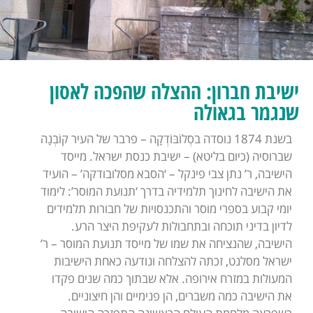
ישיבת חברון: ההצלה שהפכה לאסון
שנגמר בגאולה
בשנת 1874 נוסדה בסְלוֹבּוֹדְקָה – פרבר של העיר קוֹבְנָה
שברוסיה (כיום בליטא) – ישיבת כנסת ישראל. מייסד
הישיבה, ר’ נתן צבי פינקל – ‘הסבא מסלובודקה’ – הועיד
את הישיבה לחינוך תלמידיה בדרך ‘תנועת המוסר’: לימוד
יומי קבוע בספרי מוסר והתכנסויות של חבורות תלמידים
לדיון בדיני תוכחה ובתחבולות לעקיפת היצר הרע.
הישיבה, שהנציחה את שמו של מייסד תנועת המוסר – ר’
ישראל מסלנט, זכתה להצלחה ונודעה כאחת הישיבות
המעולות במזרח אירופה. אלא שבתוך כמה שנים פקדו
את הישיבה כמה משברים, הן פנימיים והן חיצוניים.