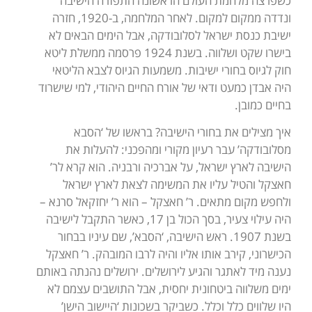
כשפרצה מלחמת העולם הראשונה התפזרה הישיבה
ונדדה ממקום למקום. לאחר המלחמה, ב-1920, חזרה
ישיבת כנסת ישראל לסלובודקה, אבל הימים הבאים לא
בישרו שקט ושלווה. בשנת 1924 פרסמה ממשלת ליטא
חוק לגיוס בחורי ישיבות. משמעות הגיוס לצבא הליטאי
היה אבדן כמעט ודאי של אורח החיים היהודי, למי שישרוד
בחיים כמובן.
איך מצילים את בחורי הישיבה? בראשו של ‘הסבא
מסלובודקה’ עבר רעיון מקורי ומהפכני: להעלות את
הישיבה לארץ ישראל, על אברכיה ורבניה. הוא קרא לר’
חאצקל והטיל עליו את המשימה לצאת לארץ ישראל
ולחפש מקום מתאים. ר’ חאצקל – הוא ר’ יחזקאל סרנא –
היה עילוי צעיר, בסך הכול בן 17, כאשר התקבל לישיבה
בשנת 1907. ראש הישיבה, ‘הסבא’, שם עיניו בבחור
הכישרוני, קירב אותו אליו והיה לרבו המובהק. ר’ חאצקל
נענה מיד לאתגר והגיע לירושלים. ירושלים נהנתה באותם
ימים משלווה ביטחונית יחסית, אבל התושבים עצמם לא
היו שלווים כלל וכלל. כשביקר בשכונות ‘היישוב הישן’