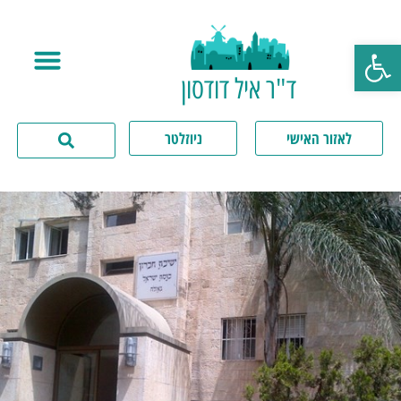
פתח סרגל נגישות
ד"ר איל דודסון
לאזור האישי
ניוזלטר