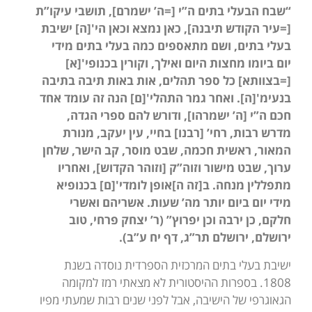
“שבח הבעלי בתים ה”י [=ה’ ישמרם], תושבי עיקו”ת
[=עיר הקודש תיבנה], כאן נמצא וכאן הי'[ה] ישיבת
בעלי בתים, ושם מתאספים כמה בעלי בתים מידי
יום ביומו מחצות היום ואילך, וקורין בכנופי'[א]
[=בצוותא] כל ספר תהלים, אות באות תיבה בתיבה
בנעימ'[ה]. ואחר גמר התהלי'[ם] הנה זה עומד אחד
חכם ה”י [ה’ ישמרהו], ודורש להם ספרי הגדה,
מדרש רבות, רחי’ [רבנו] בחיי, עין יעקב, מנורת
המאור, ראשית חכמה, שבט מוסר, קב הישר, שלחן
ערוך, שבט מישור וזוה”ק [וזוהר הקדוש], ואחריו
מתפללין מנחה. ב[זה ה]אופן לומדי'[ם] בכנופיא
מידי יום ביום יותר מה’ שעות. אשריהם ואשרי
חלקם, כן ירבה וכן יפרוץ” (ר’ יצחק פרחי, טוב
ירושלם,
ירושלם תר”ג
, דף יח ע”ב).
ישיבת בעלי בתים המרכזית הספרדית נוסדה בשנת
1808. בספרות ההיסטורית לא מצאתי רמז למקומה
הגאוגרפי של הישיבה, אבל לפני שנים רבות שמעתי מפיו