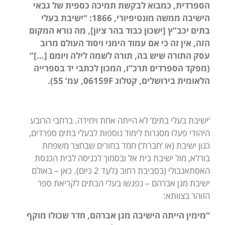
הספרדית, כמבוא לבקשת תמיכה כספית של גבאי
הישיבה ממשה מונטיפיורי, 1866: “ישיבת בעלי
בתים יכב”ץ [ישכון כבוד בהר ציון], מה נורא המקום
הזה, אין זה כי אם עמוד הימני ויסוד העולם מרוב
עסק התורה שיש בה, תורה לשמה לילה ויומם […]”
(מפקד הספרדים תרכ”ו, המכון לכתבי יד בספרייה
הלאומית בירושלים, קטלוג 06159
F
, עמ’ 55).
‘ישיבת בעלי בתים’ לא הייתה אחת ויחידה. ברחבי הרובע
היהודי פעלו מסגרות לימוד נוספות לבעלי בתים ספרדים,
כגון ישיבת (או ‘חברת’) חמד בחורים שבחצר משפחת
בורלא, מול ישיבת בית אל ובסמוך לכניסה לבית הכנסת
האסתאנבולי (בסביבת רחוב גַלעֵד 2 כיום). כאן – באולם
ישיבת מגן אברהם – נפגשו בעלי הבתים לקריאת ספר
הזוהר בצוותא:
“מימין הייתה הישיבה מגן אברהם, חדר שכולו מוקף