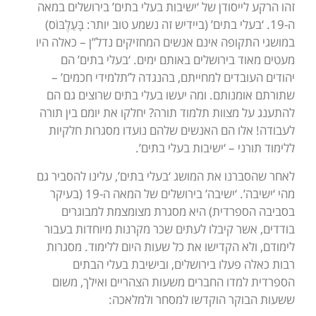
זהו הרקע לייסודן של ‘ישיבות בעלי בתים’ בירושלים במאה
ה-19. ‘בעלי בתים’ (ביידיש זה נשמע טוב יותר: בָּעַלֶבּוֹס)
במושגי התקופה אינם אנשים המחזיקים נדל”ן – כאלה היו
מעטים מאוד בירושלים באותם ימים. ‘בעלי בתים’ הם
יהודים העובדים למחייתם, בהנגדה ל’תלמידי חכמים’ –
שתורתם אומנותם. ומה יעשו בעלי בתים שרוצים גם הם
להתענג על מצוות תלמוד תורה? יחלקו את יומם בין תורה
לעבודה! אלו הם האנשים שלהם נועדו מסגרות חלקיות
ללימוד תורני – ‘ישיבות בעלי בתים’.
לאחר שהסברנו את המושג ‘בעלי בתים’, עלינו להסביר גם
מהי ‘ישיבה’. ‘ישיבה’ בירושלים של המאה ה-19 (בעיקר
בסביבה הספרדית) היא מסגרת מצומצמת למבוגרים
בודדים, אשר קיבלו לעתים שכר מקרנות מיוחדות בעבור
לימודם, ולא הקדישו את כל שעות היום ללימוד. מסגרות
רבות כאלה פעלו בירושלים, ובישיבת בעלי הבתים
הספרדית למדו החברים משעות הצהריים ואילך, משום
ששעות הבוקר הוקדשו למסחר ולמלאכה: