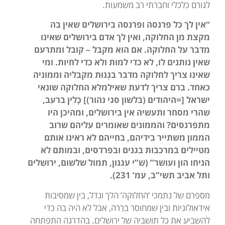
לגורם כלכלי וחברתי רב משמעות.
“אין לך כל פרנסה ופרנסה בירושלים שאין בה
מקצת מן החלוקה, ואין לך אדם בירושלים שאינו
מדבר על החלוקה. אם הוא מקבל – קובל ומתרעם
שאין נותנים לו, לא כדי למות ולא כדי לחיות. ומי
שאינו צריך לחלוקה מדבר בגְנוּת מקבליה וממוניה
כאחד. ברם צריך לדעת שאילמלא החלוקה שונאי
ישראל [=היהודים (בלשון סגי נהור)] כָּלין ברעב,
שהרי מסחר ותעשיה אין בירושלים, ומהיכן היו
מתפרנסים? והממונים שאומרים עליהם שרוב
הממון משתייר בידיהם, בחייהם לא ראינו אותם
מטיילים במרכבות בגנים ובפרדסים, ובמותם לא
הניחו הון ועושר” (ש”י עגנון, תמול שלשום,
ירושלים
ותל אביב תשי”ב
, עמ’ 231).
מספרם של נתמכי ‘החלוקה’ הלך וגדל, בין שמסיבות
אידאולוגיות ובין שמחוסר ברֵרה, אבל לא היה בה כדי
להשביע את כל תושביה של ירושלים. בהדרגה התפתחה