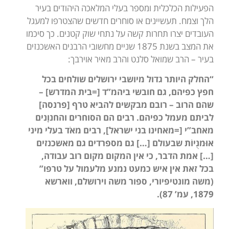
הפעילות הכלכלית ומספר בעלי המלאכה היהודים בעיר
הלך וצמח. תעשיינים או סוחרים חדשים שהצטרפו למעגל
העובדים יצרו תחרות קשה על נתחי שוק קטנים. כך סיכמו
את המצב בשנת 1875 שניים מחשובי הרבנים האשכנזים
בעיר – הרב שמואל סלנט והרב מאיר אוירבך:
“החלק היותר גדול מיושבי ירושלים שולחים בכל
חפץ כפיהם, גם חובשי ביהמ”ד [=בית המדרש] –
שהם הרוב – רובם מבקשים להביא טרף [פרנסה]
לביתם מעמל כפיהם. רבים הם הסוחרים והחנוָנים
מאחב”י [=מאחינו בני ישראל], רבים מאֹד בעלי מיני
אוּמנֻיוֹת שבעולם […] גם מספרדים גם מאשכנזים
[…] אמת הדבר, כי אין המקום מקום רוב עבודה,
בכל זאת אין איש כמעט נמנע מלעמול על טרפו”
(
מ
שה
מונטיפיורי, ספור משה וירושלם
,
ווארשא
1879
, עמ’ 87).