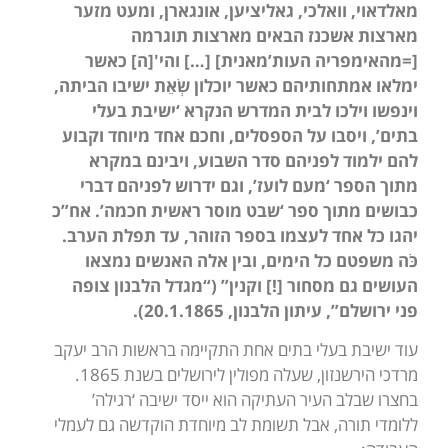
מאלדאוי, וואלכי, גאליציען, אונגארן, ומעט מזער
מארצות אשכנז הבאים מארצות תוגרמה
[=מהאימפריה העות’מאנית] […] והי'[ה] כאשר
ימלאו אמתחותיהם כאשר יוכלון שְׂאֵת ישיבו הביתה,
וינפשו וילכו לבית המדרש הנקרא ‘ישיבת בעלי
בתים’, ויסבו על הספסלים, וחכם אחד מיוחד וקבוע
להם ילמוד לפניהם סדר השבוע, ויבינם במקרא
מתוך הספר ‘מעם לועז’, וגם ידרוש לפניהם דברי
כבושים מתוך ספר ‘שבט מוסר ראשית חכמה’. אח”כ
יהגו כל אחד לעצמו בספר הזוהר, עד תפלת הערב.
כֹּּה משפטם כל הימים, ובין אלה האנשים נמצאו
העושים גם מסחור [!] וקנין” (“מגדל הלבנון צופה
פני ירושלם”, עיתון הלבנון, 20.1.1865).
עוד ישיבת בעלי בתים אחת התקיימה בראשות הרב יעקב
מרדכי הירשנזון, שעלה מפולין לירושלים בשנת 1865.
בחצרו שבלב העיר העתיקה הוא ייסד ישיבה ‘רגילה’
ללומדי תורה, אבל תשומת לב מיוחדת הוקדשה גם לעמלי