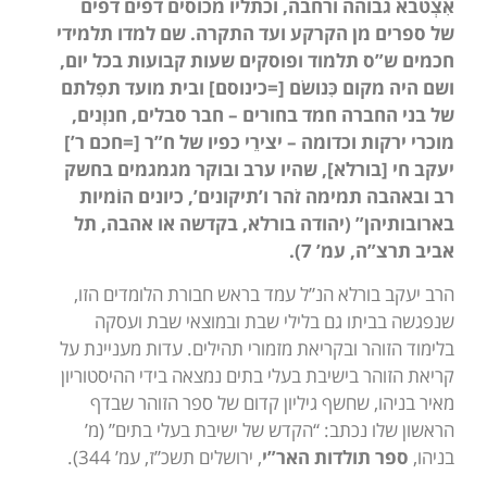
אִצְטבא גבוהה ורחבה, וכתליו מכוסים דפים דפים
של ספרים מן הקרקע ועד התקרה. שם למדו תלמידי
חכמים ש”ס תלמוד ופוסקים שעות קבועות בכל יום,
ושם היה מקום כִּנושׂם
[=כינוסם] ובית מועד תפִלתם
של בני החברה חמד בחורים – חבר סבלים, חנוָנים,
מוכרי ירקות וכדומה – יצירֵי כפיו של ח”ר [=חכם ר’]
יעקב חי [בורלא], שהיו ערב ובוקר מגמגמים בחשק
רב ובאהבה תמימה זֹהר ו’תיקונים’, כיונים הוֹמיות
בארובותיהן” (יהודה בורלא, בקדשה או אהבה, תל
אביב תרצ”ה, עמ’ 7).
הרב יעקב בורלא הנ”ל עמד בראש חבורת הלומדים הזו,
שנפגשה בביתו גם בלילי שבת ובמוצאי שבת ועסקה
בלימוד הזוהר ובקריאת מזמורי תהילים. עדות מעניינת על
קריאת הזוהר בישיבת בעלי בתים נמצאה בידי ההיסטוריון
מאיר בניהו, שחשף גיליון קדום של ספר הזוהר שבדף
הראשון שלו נכתב: “הקדש של ישיבת בעלי בתים” (מ’
בניהו,
ספר תולדות האר”י
, ירושלים תשכ”ז, עמ’ 344).