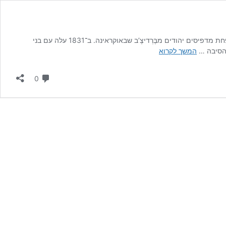
הדפוס היה אחד מענפי התעסוקה שבישרו את הקִדמה בירושלים במאה ה-19. החלוץ בתחום זה היה ישראל בָּ”ק, מראשי עדת החסידים בעיר, בן למשפחת מדפיסים יהודים מבֶּרְדיצֶ’ב שבאוקראינה. ב־1831 עלה עם בני
יותר
 הסיבה …
המשך לקרוא
מאלף
מילים:
תגובות
0
גלגולו
של
מכבש
הדפוס
ההיסטורי