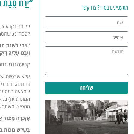
“יֶרַח טֵבֵת 
מתעניינים בסיור? צרו קשר
לפסה”נ), שהסתי
“וַיְהִי בִשְׁנַת הַת
וַיִּבְנוּ עָלֶיהָ דָּ
קביעה זו נשנתה 
אלא שבפיוט ‘א
בהרבה. ידידתי 
שליחה
שמצאה במסמך מן
המוסלמית) במאה ה-10 (ש’ 
מהפיוט משתמע 
אֶזְכְּרָה מָצוֹק אֲ
בְּשָׁלֹשׁ מַכּוֹת בַּ