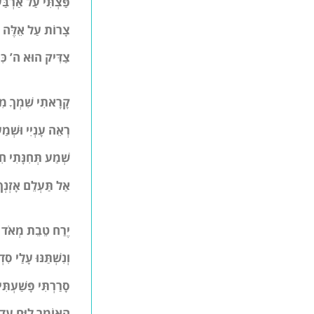
פַּצְתִּי עַל אַרְבַּע
צָרוֹת עַל אֵלֶּה קֶ
צַדִּיק הוּא ה’ כִּי
קָרָאתִי שִׁמְךָ מִ
רְאֵה עָנְיִי וּשְׁמַ
שְׁמַע תְּחִנָּתִי חִ
אַל תַּעְלֵם אָזְנְךָ 
יֶרַח טֵבֵת מְאֹד ל
וְנִשְׁתַּנּוּ עָלַי סִד
סָרַרְתִּי פָּשַׁעְתִּי
הָאוֹמֵר לַיָּם עַד