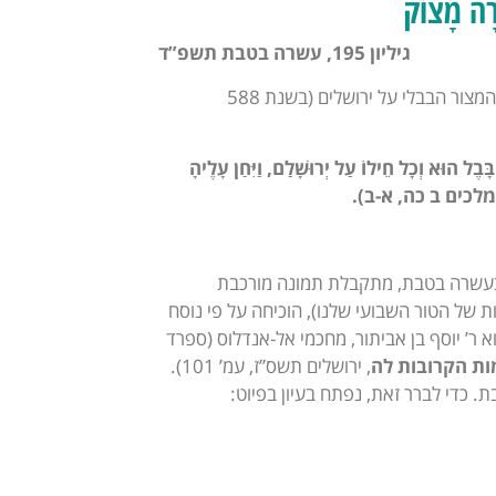
ָה מָצוֹק
גיליון 195, עשרה בטבת תשפ”ד
על מה נקבע צום בעשרה בטבת? התשובה לכאורה פשוטה ומוכרת: זהו תאריך תחילת המצור הבבלי על ירושלים (בשנת 588
ָבֶל הוּא וְכָל חֵילוֹ עַל יְרוּשָׁלִַם, וַיִּחַן עָלֶיהָ
מלכים ב כה, א-ב).
 בעשרה בטבת, מתקבלת תמונה מורכבת
ת של הטור השבועי שלנו), הוכיחה על פי נוסח
ר’ יוסף בן אביתור, מחכמי אל-אנדלוס (ספרד
ות הקרובות לה
, ירושלים תשס”ז, עמ’ 101).
די לברר זאת, נפתח בעיון בפיוט: