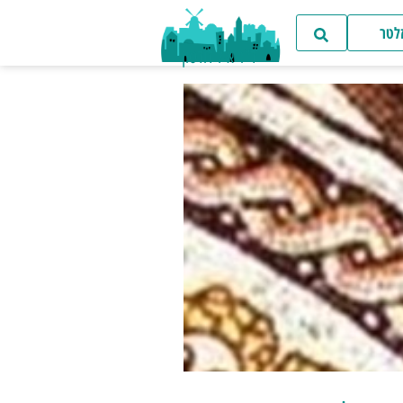
זלטר
ד"ר איל דודסון