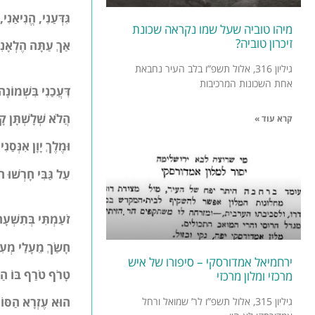
גִּדְּעַנִי, הֱנִיאַנִי,
מיהו טוביה שעל שמו נקראה שכונת
זיכרון טוביה?
אַךְ עַתָּה הֶלְאָנִ
גיליון 316, אלול תשפ”ו בלב העיר נחבאת
אחת השכונות המרכיבות
דִּעֲכַנִי בִּשְׁמוֹנ
הֲלֹא שְׁלָשְׁתָּן ק
קרא עוד »
וּמֶלֶךְ יָוָן אִנְּסַנִ
עַל גַּבִּי חָרְשׁוּ 
זֹעַמְתִּי בְּתִשְׁעָ
חָשַׂךְ מֵעָלַי מְע
ירחמיאל אמדורסקי – סיפורו של איש
טָרֹף טֹרַף בּוֹ הַנ
מרכזי ומלון מרכזי
הוּא עֶזְרָא הַסּוֹ
גיליון 315, אלול תשפ”ו לר’ שמואל ורחל