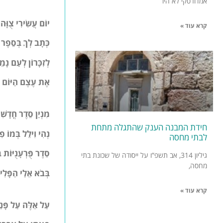
אמדורסקי לא היו
יוֹם עֲשִׂירִי צֻוָּה 
קרא עוד »
כְּתָב לְךָ בְּסֵפֶר 
לְזִכָּרוֹן לְעַם נָמֵ
אֶת עֶצֶם הַיּוֹם ה
מִנְיַן סֵדֶר חֳדָשִ
חידת המבנה הענק שהתגלה מתחת
נְהִי וִילֵל בְּמוֹ פ
לבתי מחסה
סֵדֶר פֻּרְעָנֻיּוֹת ב
גיליון 314, אב תשפ”ו על ייסודה של שכונת בתי
מחסה,
בְּבֹא אֵלַי הַפָּל
קרא עוד »
עַל אֵלֶּה עַל פָּנַ