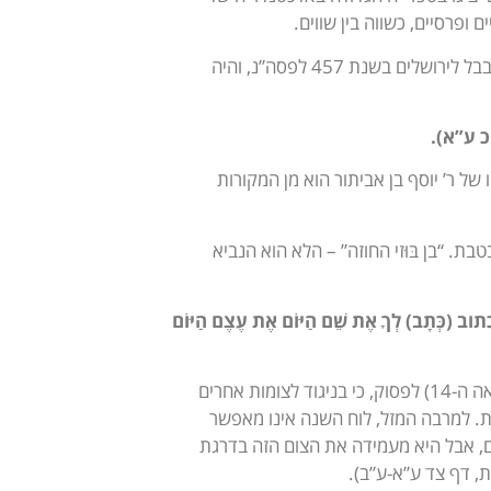
ופרסיים, כשווה בין שווים.
בבית השלישי של הפיוט צויָן יום מותו של עזרא הסופר – זו המכה השנייה. עזרא עלה מבבל לירושלים בשנת 457 לפסה”נ, והיה
 ע”א).
של ר’ יוסף בן אביתור הוא מן המקורות
 “בן בּוּזי החוזה” – הלא הוא הנביא
ָם כתוב (כְּתָב) לְךָ אֶת שֵׁם הַיּוֹם אֶת עֶצֶם הַיּוֹם
הדגש המיוחד בדברי הנביא על “עֶצֶם הַיּוֹם הַזֶּה” הביא את ר’ דוד אַבּוּדִרְהַם (ספרד, המאה ה-14) לפסוק, כי בניגוד לצומות אחרים
. למרבה המזל, לוח השנה אינו מאפשר
ם, אבל היא מעמידה את הצום הזה בדרגת
, דף צד ע”א-ע”ב).