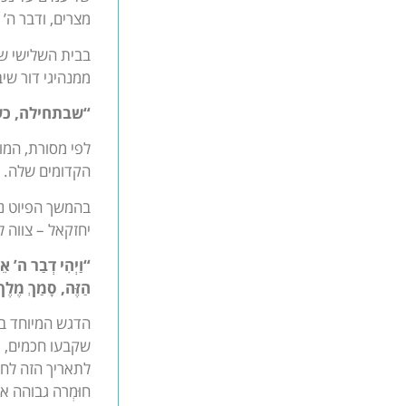
מצרים, ודבר ה’ 
ממנהיגי דור שי
“שבתחילה, כש
לפי מסורת, המוכ
הקדומים שלה.
בהמשך הפיוט נז
יחזקאל – צווה 
“וַיְהִי דְבַר ה’ אֵ
הַזֶּה, סָמַךְ מֶלֶךְ
שקבעו חכמים, א
לתאריך הזה לחו
חוּמְרה גבוהה 