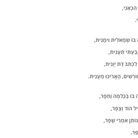
 הִכְאַנִי
,
י.
ָה בוֹ שְׂמָאלִית וִימָנִית
,
ָבַעְתִּי תַעֲנִית,
י לִכְתֹּב דָּת יְוָנִית
,
חוֹרְשִׁים, הֶאֱרִיכוּ מַעֲנִית.
ה בוֹ בַכְּלִמָּה וָחֵפֶר
,
ִיל הוֹד וָצֶפֶר,
ּוֹתֵן אִמְרֵי שָׁפֶר
,
פֵר
.