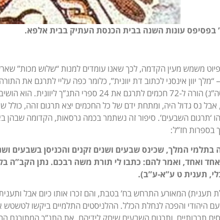
בפסיפס עונות השנה בבית הכנסת העתיק בבית אלפא.
פיוט משמש מעין הקדמה, לכך שאנו עומדים למנות “שלוש מכות” שא
מלך יוון אינסני לכתוב דת יוונית”, כלומר כפה עליי לתרגם את התורה
(246-285 לפסה”נ) הורה ל-72 חכמים לתרגם את 24 ספ
 אבל נס גדול היה, ומתחת ידם של כל החכמים יצא תרגום זהה, כולל שי
ו ‘תרגום השבעים’. סיפור זה נשתמר בכמה גרסאות, הקדומה שבהן בא
 בספרות חז”ל:
בתלמי המלך, שכינס שבעים ושנים זקנים והכניסן בשבעים ושנים
אחד ואחד, ואמר להם: כתבו לי תורת משה רבכם. נתן הקב”ה בל
י, תענית ט ע”א-ע”ב).
לת תענית) המאורע התרחש בח’ בטבת, והם זכרו אותו כיום אבל ותעני
עם היהודי והפכה לנחלת הכלל. ההלניסטים התלמיים ביקשו לטשטש א
ים תרבותיים, ותרגום השבעים שיחק לידיהם. את התנ”ך המתורגם הם 