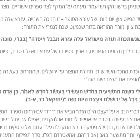
שניתן בלשון הקודש יעמוד מעתה על המדף לצד ספרים אשוריים, מצריים 
בת ציון ומורה ההוראה בְּדור שכמעט שכח לגמרי את התורה:
נשתכחה תורה מישראל עלה עזרא מבבל וייסדה” (בבלי, סוכה כ
רת למן תקופת הגאונים, תאריך פטירתו של עזרא הוא ט’ בטבת, ופיוטו 
כרת המכה השלישית: תחילת המצור על ירושלים, שהתרחש בעשרה בטבת.
להנציח את “עצם היום הזה”:
לַי בַּשָּׁנָה הַתְּשִׁיעִית בַּחֹדֶשׁ הָעֲשִׂירִי בֶּעָשׂוֹר לַחֹדֶשׁ לֵאמֹר. בֶּן אָד
 בָּבֶל אֶל יְרוּשָׁלִַם בְּעֶצֶם הַיּוֹם הַזֶּה
“
(יחזקאל כד, א-ב).
ת צום עשרה בטבת אי אפשר לדחות או להקדים, אפילו אם יחול בשבת
ל ביום שבת, וממילא פסיקה זו לא התקבלה על דעתם של פוסקים רבי
אף יותר מתשעה באב (אבודרהם, אמשטרדם תפ”ו, סדר תפילות התעניות