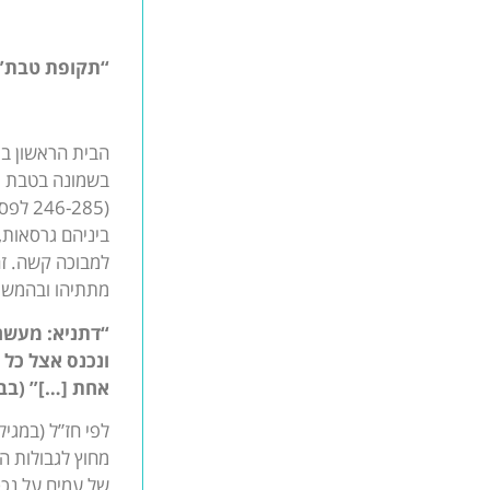
“תקופת טבת” 
הבית הראשון ב
בשמונה בטבת – “
ביניהם גרסאות,
למבוכה קשה. זה
מתתיהו ובהמשך
“דתניא: מעשה 
ונכנס אצל כל 
אחת […]” (בבל
לפי חז”ל (במגי
מחוץ לגבולות ה
של עמים על נכס