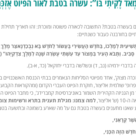
מְאֹד לָקִיתִי בּוֹ”: עשרה בטבת לאור הפיוט אֶזְכְּר
ים בחורבנה כעבור כשנתיים:
ְּשִׁיעִית לְמָלְכוֹ, בַּחֹדֶשׁ הָעֲשִׂירִי בֶּעָשׂוֹר לַחֹדֶשׁ בָּא נְבֻכַדְנֶאצַּר מֶלֶךְ בּ
יֵק סָבִיב. וַתָּבֹא הָעִיר בַּמָּצוֹר עַד עַשְׁתֵּי עֶשְׂרֵה שָׁנָה לַמֶּלֶךְ צִדְקִיָּהוּ”
(
בדברי ירמיהו (נב, ד) ונשלשה בדברי יחזקאל (כד, א-ב).
זכרה מצוק’, אחד מפיוטי הסליחות הנאמרים בבתי הכנסת האשכנזיים
פרופ’ שולמית אליצור, חוקרת הפיוט העברי הקדום (ומהקוראות הקבועו
 הגניזה הקהירית השמור באוניברסיטת קמברידג’, כי מחבר הפיוט הוא 
אליצור,
למה צמנו:
מגילת תענית בתרא ורשימות צומ
שאנו מתענים בעשרה בטבת גם על מה שארע בשמונה ובתשעה בטבת. כ
שֶׁר קְרָאַנִי
,
חֹדֶשׁ הַזֶּה הִכַּנִי,