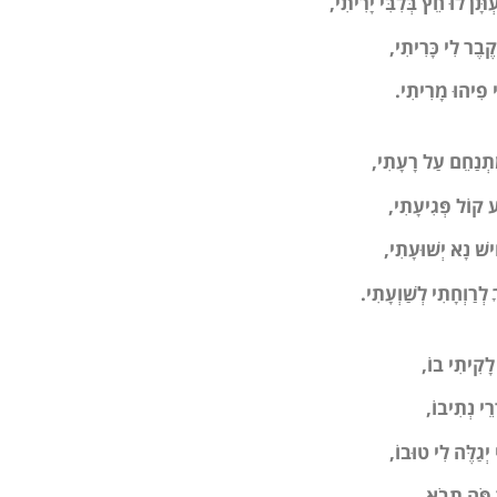
ְתָּן לוּ חֵץ בְּלִבִּי יָרִיתִי,
בֶר לִי כָּרִיתִי
,
 פִיהוּ מָרִיתִי
.
תְנַחֵם עַל רָעָתִי
,
ע קוֹל פְּגִיעָתִי,
ישׁ נָא יְשׁוּעָתִי
,
לְרַוְחָתִי לְשַׁוְעָתִי
.
ָקִיתִי בוֹ
,
ְרֵי נְתִיבוֹ,
 יְגַלֶּה לִי טוּבוֹ
,
 פֹּה תָבֹא.