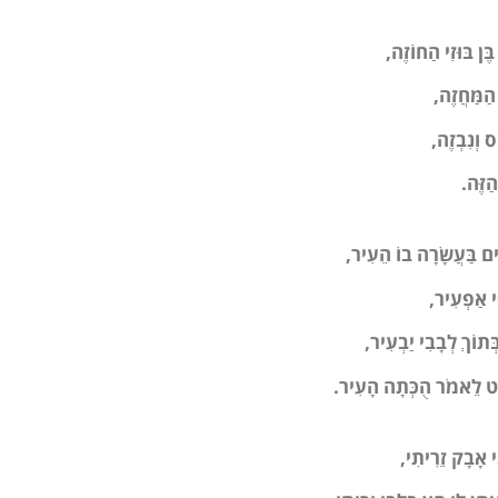
בֶּן בּוּזִי הַחוֹזֶה
,
הַמַּחֲזֶה,
ס וְנִבְזֶה
,
ַזֶּה
.
ׁים בַּעֲשָׂרָה בוֹ הֵעִיר
,
ִי אַפְעִיר,
ְּתוֹךְ לְבָבִי יַבְעִיר
,
ִיט לֵאמֹר הֻכְּתָה הָעִיר
.
י אָבָק זֵרִיתִי
,