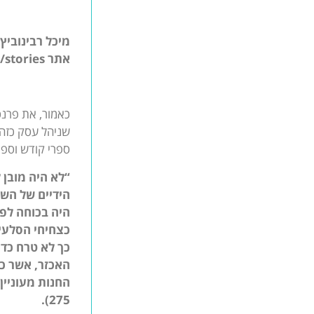
מיכל רבינוביץ
אתר
/stories
כאמור, את פרנס
שניהל עסק כזה 
ספרי קודש וספר
“לא היה מובן 
הידיים של השמ
היה בכוחה לפ
כצחיחי הסלעים
כך לא טרח כדי
האכזר, אשר כת
החנות מעוניין 
275).