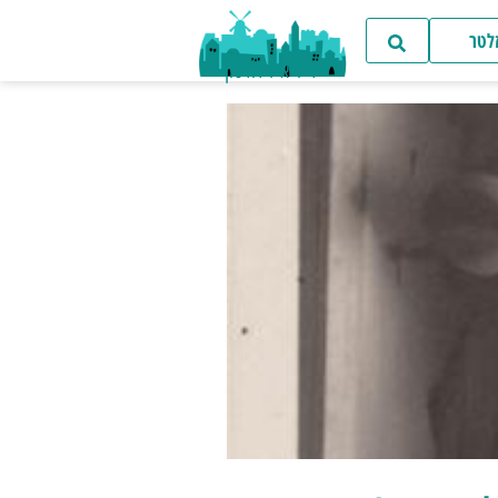
זלטר
ד"ר איל דודסון