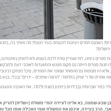
ם? האמנם חסרים רעיונות להנצחה בעיר הנצח? מה מיוחד בה, בחנות 
ירושלים?
 ספרים בימינו, למי שעדיין טורח ללכת בעצמו ולא להזמין באינטרנט, ה
ו חנות ספרים הייתה גם מקום מפגש והתוועדות לאוהבי דעת ולמבקשי
 אלא היו מצופות גם מהסוחר שמוכר את הספרים. מֶיכְל (יצחק) רבינוב
 אמרתו של ר’ יצחק בתלמוד: “הרוצה שיחכים – ידרים” (בבלי, בבא ב
מיכל רבינוביץ’ נולד במיר שברוסיה (בביל
בן שבע-שמונה, בא אלינו לעיירה יהודי משולח [=שליח] להריק 
בי, הרב בעיירה, איכסן את המשולח ואמי האכילה אותו מכל טוב