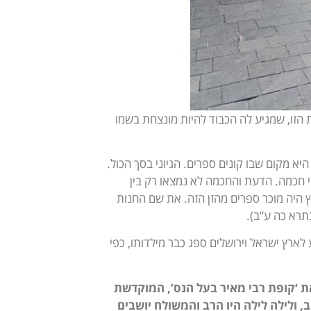
הזו, שמגיע לה הכבוד להיות מונצחת בשמו
יא מקום שבו קונים ספרים. הגיוני בסך הכול.
 חכמה. הדעת והחכמה לא נמצאו רק בין
יץ היה מוכר ספרים מהזן הזה. את שם החנות
תרא כה ע”ב).
רוס בימינו) בשנת 1879. את האהבה והגעגוע לארץ ישראל וירושלים ספג כבר מילדותו, כפי
את ‘קופת רבי מאיר בעל הנס’, המוקדשת
, ולילה לילה היו הרב והמשולח יושבים