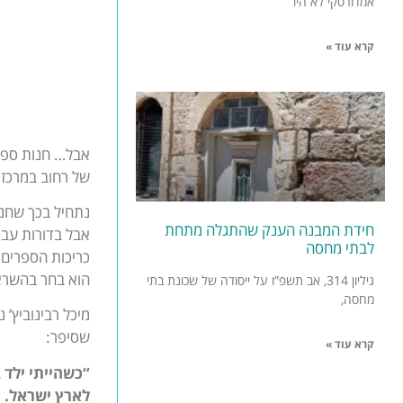
אמדורסקי לא היו
קרא עוד »
אבל… חנות ספרי
של רחוב במרכז 
נתחיל בכך שחנות
חידת המבנה הענק שהתגלה מתחת
אבל בדורות עבר
לבתי מחסה
כריכות הספרים,
הוא בחר בהשראת
גיליון 314, אב תשפ”ו על ייסודה של שכונת בתי
מחסה,
שסיפר:
קרא עוד »
“כשהייתי ילד 
לארץ ישראל. א