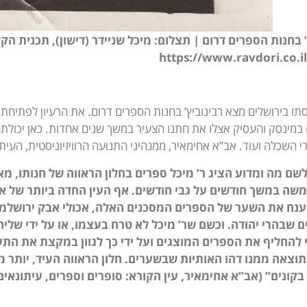
’ בחנות הספרים דרום | תצלום: מיכל שניידר (דישון), תכנית הק
https://www.ravdori.co.il
תו בירושלים מצא רבינוביץ’ בחנות הספרים דרום. את הרעיון לפתיחת ב
במינסק והעסיק אצלו את חתנו הצעיר במשך שנים אחדות. כאן יכולתם ל
י השכלה ועוד. אב”א אחימאיר, ממנהיגי התנועה הרוויזיוניסטית, העית
לשם מה ומדוע הציג ר’ מיכל ספרים בחלון הראווה של חנותו,
שה במשך חודשים על גבי חודשים. אף העין החדה ביותר של או
ענח את השער של הספרים המסכנים האלה, אכולי אבק ירושלמי
 שבהרי יהודה. וכשם שר’ מיכל לא טרח בעצמו, או על ידי של
 להחליף את הספרים המוצגים ועל ידי כך לגוון במקצת את הת
וצאה ממנו דהו האותיות שבשערים. חלון הראווה העיד, יותר מ
בקונים” (