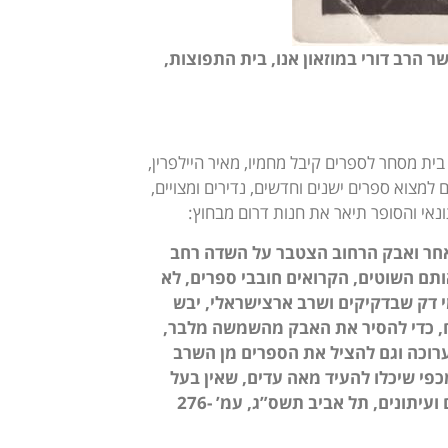
שר הרב דורי במוזאון אנו, בית התפוצות
,
ית מסחר לספרים קיבל מחמיו, מאיר היילפרין,
מצוא ספרים ישנים וחדשים, נדירים ומצויים,
ונאי והסופר תיאר את חנות דרום מבחוץ:
 מאחר ואבק הרחוב הצטבר על השדה רחב
תם השוטים, הקרואים חובבי ספרים, לא
 דק שבדקיקים ושרב ארצישראלי, יבש
יח, כדי להסיר את האבק מהשמשה מלבר,
ערוכה וגם להציל את הספרים מן השרב
כפי שיכלו להעיד מאה עדים, שאין בעל
אב”א אחימאיר, עין הקורא: סופרים וספרים, עיתונאים ועיתונים, תל אביב תשס”ג, עמ’ 276-