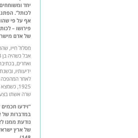
יחד ומשוחחים
לכותל’. הפתגם
אף על פי שהוא
פירושו – לכות
של אדם מישראל,
מסלול חייו, שהח
אבל כשהיה בן 18 נתפס לרעיון הציוני והחל להשקיע את מרצו וכוחותיו בכתיבה פובליציסטית בעיתוני התקופה –
ואחרים, בכתיבת
1925, כשמ
שרה אשתו בצעיר
“וידעו חכמים 
במדברות של א
נודעת ממנו לא
148).