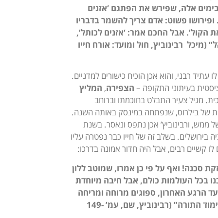
ימים אלה, שפירש את הפתגם ‘אזנים
ופירושו פשוט: אדם צריך להשמר בדבריו
 הקול’. אבל החכם אמר: ‘אזנים לכותל’,
(מיכל רבינוביץ, חול ומועד: אורח חייו
ו עתיד רבני, והוא אכן הוכיח כישורים למדניים.
הצפירה
,
המליץ
כית. מגיל צעיר התבלט בחוכמתו וברוחב
ה הממלכתית של בילרוס, שנפתחה במינסק באותה השנה.
נית לסכנת נפשות של ממש, ורבינוביץ’ אכן נתפס ונאסר. בשנת
ה בירושלים. בשלב זה של חייו כבר נפטרה עליו
ו קשיים רבים, אבל היה חדור אמונה בדרכו:
ת סכנה! ואף על פי כן אמרו, שמוטב ללון
ו בכל העולמות כולם, אבל חיבה מיוחדת
עד הרגע האחרון, ספוגים מרוחה ומריחה
של ארץ ישראל. לא רק החיים המעשיים, כי אם גם המחשבה. ואין צריך לומר לימוד התורה” (רבינוביץ, שם, עמ’ 149-