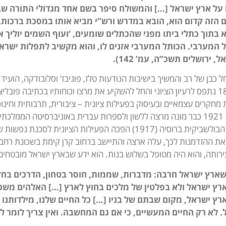
 על ארץ ישראל […] והמשולח סיפר בשם אחד מגדולי התורה שב
 הזה קדום הוא, הובא במדרש ורש”י מביא אותו במסכת ברכות. 
 בתוך כתלי ביתו מפני שהכתלים שומעים, ‘ועוף השמים יוליך את
ל המערבי. הכותל המערבי אזנים לו, והוא מקשיב לתפלות ישראל” 
 ירושלים תשכ”ה, עמ’ 142).
ל כבן של רב והמשיך בישיבות הנודעות טלז, פוניבז’ וסלובודקה, הועיד ל
 מחקרים עצמאיים ובעיסוק בפעילות ציונית – ציבורית, תרבותית וחינו
ידיעותיו, ובשנת 1921 כבר מונה מרצה ללשון ולספרות עברית באוניברסיט
לאחר המהפכה הבולשביקית ברוסיה (1917) הפכה הפעילות הציו
צא את ההזדמנות לכך, עלה ארצה והתיישב ברחוב קרן קימת בשכונת רחבי
ותה, והוא היה מטופל בשלוש בנות. הוא ידע שבארץ ישראל מובטחים ל
שארץ ישראל חרבה: מדברות, שממות, חוסר בטחון, הדרכים בחזק
רץ ישראל ולא בפלטין של מלכים בחוץ לארץ […] האלהים משכנ
רץ ישראל, מקום שבתם של בניו […] כל החיים שלנו, מילדותנו 