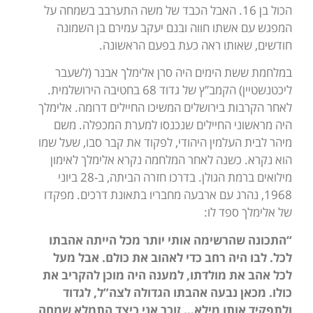
הכול בן 16. האבל הכבד של משה התערבב בשמחה על
המפגש עם אשתו חווה ובנם יעקב עמירם בן השמונה
חודשים, שאותו ראה כעת בפעם הראשונה.
במלחמת ששת הימים היה סרן אלימלך אבנר (לשעבר
ליכטנשטיין) הקמב”ץ של גדוד 68 בחטיבה הירושלמית.
לאחר הקרבות בירושלים המשיכו החיילים דרומה. אלימלך
היה מראשוני החיילים שנכנסו למערת המכפלה. משם
מיהר לבית העלמין היהודי, לפקוד את קבר סבו, שעל שמו
הוא נקרא. כשנה לאחר המלחמה נקרא אלימלך לאימון
מילואים ברמת הגולן. בדרכו חזרה הביתה, ב-28 ביוני
1968, נהרג עם ארבעה מחבריו בתאונת דרכים. מפקדו
של אלימלך ספד לו:
“התכונה שהרשימה אותי יותר מכל הייתה אהבתו
לכל. לבו היה רחב כדי לאהוב את כולם. אבל מעל
לכל אהב את מולדתו, למענה היה מוכן להקריב את
כולו. מכאן נבעה אהבתו הגדולה לצה”ל, לגדוד
ולתפקיד אותו מילא… זוכר אני כיצד התמלא שמחה