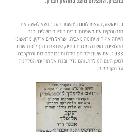
בחברון. התצלום מוצג במוזאון חברון.
בנו יהושע, בעצמו לוחם ב’משמר העם’, נשא לאשה את
חנה והקים את משפחתו בבית הוריו בירושלים. חנה
הייתה אף היא יתומה מאביה, ישראל חיים ארקין, מראשוני
החלוצים במושבה מזכרת בתיה, שנרצח בדרך ליפו בשנת
1933. את ששת ילדיהם גידלו וחינכו למסירות ולהקרבה
למען העם המולדת, והם גדלו ובגרו אל תוך ימי המלחמה
על הקוממיות.