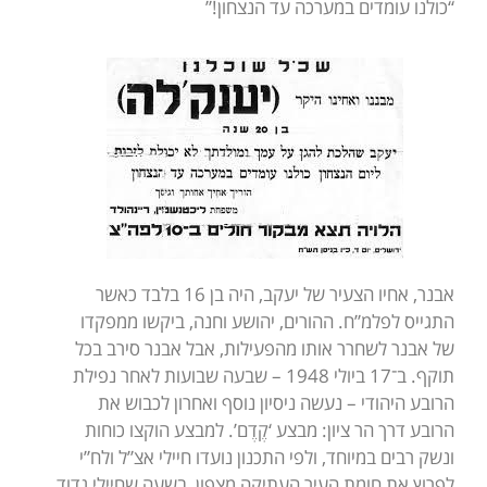
“כולנו עומדים במערכה עד הנצחון!”
אבנר, אחיו הצעיר של יעקב, היה בן 16 בלבד כאשר
התגייס לפלמ”ח. ההורים, יהושע וחנה, ביקשו ממפקדו
של אבנר לשחרר אותו מהפעילות, אבל אבנר סירב בכל
תוקף. ב־17 ביולי 1948 – שבעה שבועות לאחר נפילת
הרובע היהודי – נעשה ניסיון נוסף ואחרון לכבוש את
הרובע דרך הר ציון: מבצע ‘קֶדֶם’. למבצע הוקצו כוחות
ונשק רבים במיוחד, ולפי התכנון נועדו חיילי אצ”ל ולח”י
לפרוץ את חומת העיר העתיקה מצפון, בשעה שחיילי גדוד