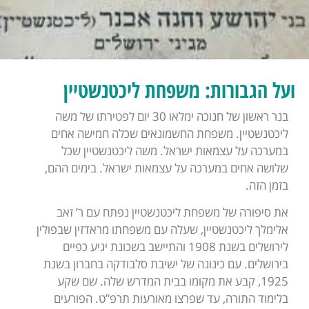
ועל הגבורות: משפחת ליכטנשטיין
בנר ראשון של חנוכה ימלאו 30 יום לפטירתו של משה
ליכטנשטיין. משפחת החשמונאים שכלה חמישה אחים
במערכה על עצמאות ישראל. משה ליכטנשטיין שכל
שלושה אחים במערכה על עצמאות ישראל. בימים ההם,
בזמן הזה.
את סיפורה של משפחת ליכטנשטיין נפתח עם ר’ זאב
אלימלך ליכטנשטיין, שעלה עם משפחתו מראדזין שבפולין
לירושלים בשנת 1908 והתיישב בשכונת יגיע כפיים
בירושלים. עם כינונה של ישיבת סלבודקה בחברון בשנת
1925, קבע את מקומו בבית המדרש שלה. שם שקע
בלימוד התורה, עד שפרצו מאורעות תרפ”ט. הפורעים