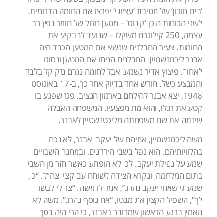
‘בית חורון’ של חטיבת ‘עציוני’ יפרצו את החומה הדרומית.
לשני הכוחות הוכן ‘קוֹנוּס’ – מטען חלול של חומר נפץ רב
עצמה, 250 קילוגרם משקלו – שנועד להבקיע את
החומות. צעיר החבלנים שנשא את המטען הכבד היה
אבנר ליכטנשטיין. החבלנים הניחו את המטען ונסוגו
לאחור. פיצוץ אדיר נשמע, אבל לחומה נגרם נזק קל בלבד
והמבצע כשל. חודש אחד בדיוק אחר כך, ב-17 באוגוסט
1948, יצא אבנר להילחם בארמון הנציב. פגז שפגע בו
קטע את רגלו, והוא מת מפצעיו. המשפחה האבלה
שינתה את שם משפחתה מליכטנשטיין לאבנר.
משה ליכטנשטיין, אחיהם של יעקב ואבנר, לא נכח
בהלוויותיהם. הוא נפל בשבי הירדנים, ובמחנה השבויים
שמע על נפילת יעקב. לכן לא הופתע כאשר חזר מן השבי
בתום המלחמה, ונקרא הצידה לשוחח עם קצין צה”ל. “כן,
שמעתי שאחי יעקב נהרג”, אמר לו משה. “צר לי לבשר
לך”, השפיל הקצין את מבטו, “אח נוסף נהרג”. משה לא
האמין ברגע הראשון שמדובר באבנר, כי הרי היה בסך