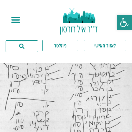
פתח סרגל נגישות
ד"ר איל דודסון
לאזור האישי
ניוזלטר