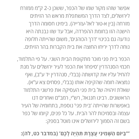
אפשר שזהו מקור שמו של הכפר, ששכן כ-2 ק”מ ממזרח
לירושלים, לצד הדרך המשתפלת מראש הר הזיתים
מזרחה (בין א-טור לאל-עזרייה). בימינו חסומה הדרך
הישנה הזו בחומת ההפרדה, אבל עד שזו נבנתה היא
נודעה גם בכינוי ‘דרך הכוהנים’, משום שהייתה חלופה
נוחה לדרך יריחו החוצה את בית הקברות בהר הזיתים.
הכפר בית פגי מוכר מתקופת הבית השני. על פי התלמוד,
חכמי הסנהדרין ‘סיפחו’ את הכפר לעיר ירושלים על מנת
להחיל עליו את קדושתה (בבלי, סנהדרין יד ע”ב), ואף
נמצאה חומה שהקיפה אותו (בבלי, פסחים צא ע”א).
שאלת זיהויה של בית פגי העסיקה את פרשני התלמוד
הראשונים. רבינו חננאל, רש”י, רמב”ם ואחרים דנו
באפשרות שהייתה ‘בית פגי’ נוספת, בתחומיה של העיר
עצמה ובסמיכות להר הבית. על כל פנים, קיומו של כפר
בשם זה הסמוך לירושלים אינו מוטל בספק:
“‘בַּיּוֹם הַשְּׁמִינִי עֲצֶרֶת תִּהְיֶה לָכֶם’
(במדבר
כט, לה):