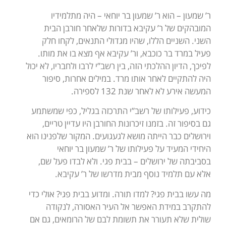
ר’ שמעון – הוא ר’ שמעון בר יוחאי – היה מתלמידיו
המובהקים של ר’ עקיבא בדורות שלאחר חורבן הבית
השני. השניים הללו, שהיו מגדולי התנאים, לקחו חלק
פעיל במרד בר כוכבא, ור’ עקיבא אף מצא בו את מותו.
לפיכך, הדיון ההלכתי הזה, בין רשב”י לרבו ולחבריו, לא יכול
היה להתקיים לאחר אותו מרד. במילים אחרות, סיפור
המעשה אירע לא לאחר שנת 132 לספירה.
כידוע, פעילותו של רשב”י התרכזה בגליל, כפי שמשתמע
גם בסיפור זה. בזמנו זיכרונות החורבן היו עדיין טריים,
וירושלים כבר הייתה מושא לגעגועים. המקור שלפנינו הוא
היחידי המעיד על פעילותו של ר’ שמעון בר יוחאי
בסביבתה של ירושלים – בבית פגי. ולא לבדו פעל שם,
אלא עם תלמיד נוסף מבית מדרשו של ר’ עקיבא.
מה עשו בבית פגי? למדו תורה. ומדוע בבית פגי? אולי כדי
להתקרב במידת האפשר אל העיר האסורה, לנקודה
שולית שלא תעורר את תשומת לבם של הרומאים, גם אם