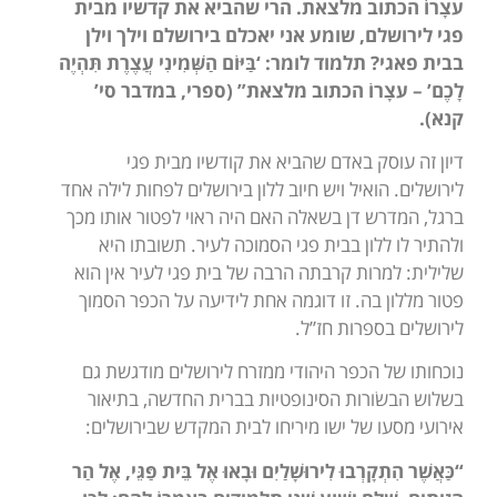
עצָרוֹ הכתוב מלצאת. הרי שהביא את קדשיו מבית
פגי לירושלם, שומע אני יאכלם בירושלם וילך וילן
בבית פאגי? תלמוד לומר:
‘בַּיּוֹם הַשְּׁמִינִי עֲצֶרֶת תִּהְיֶה
לָכֶם’ –
עצָרוֹ הכתוב מלצאת” (ספרי, במדבר סי’
קנא).
דיון זה עוסק באדם שהביא את קודשיו מבית פגי
לירושלים. הואיל ויש חיוב ללון בירושלים לפחות לילה אחד
ברגל, המדרש דן בשאלה האם היה ראוי לפטור אותו מכך
ולהתיר לו ללון בבית פגי הסמוכה לעיר. תשובתו היא
שלילית: למרות קרבתה הרבה של בית פגי לעיר אין הוא
פטור מללון בה. זו דוגמה אחת לידיעה על הכפר הסמוך
לירושלים בספרות חז”ל.
נוכחותו של הכפר היהודי ממזרח לירושלים מודגשת גם
בשלוש הבשׂורות הסינופטיות בברית החדשה, בתיאור
אירועי מסעו של ישו מיריחו לבית המקדש שבירושלים:
“כַּאֲשֶׁר הִתְקָרְבוּ לִירוּשָׁלַיִם וּבָאוּ אֶל בֵּית פַּגֵּי, אֶל הַר