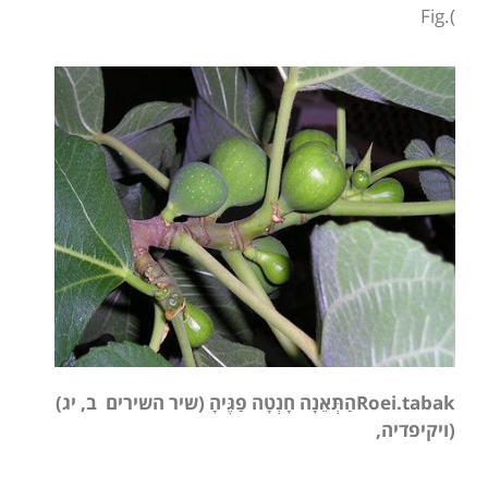
).Fig
Roei.tabak
הַתְּאֵנָה חָנְטָה פַגֶּיהָ
(שיר השירים ב, יג)
(ויקיפדיה,