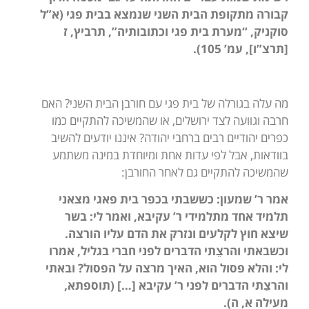
קבורה מתקופת הבית השני שנמצא בבית פגי (א”ל
סוקניק, “מערת בית פגי וכתובותיה”, תרביץ, ז
[תרצ”ו], עמ’ 105).
מה עלה בגורלה של בית פגי עם חורבן הבית השני? האם
חרבה וגוועה לצד ירושלים, או שהמשיכה להתקיים כמו
כפרים יהודיים רבים ברחבי יהודה? איננו יודעים להשיב
בוודאות, אבל לפי עדות אחת ומיוחדת במינה משתמע
שהמשיכה להתקיים גם לאחר החורבן:
אמר ר’ שמעון: כששבתי בכפר בית פאגי מצאני
תלמיד אחד מתלמידי ר’ עקיבא, ואמר לי: בשר
שיצא חוץ לקלעים ונזרק את הדם עליו הורצה.
וכשבאתי והרצֵתי הדברים לפני חברי בגליל, אמרו
לי: והלא פסול הוא, האיך מרצה על הפסול? ובאתי
והרצֵתי הדברים לפני ר’ עקיבא […] (תוספתא,
מעילה א, ה).