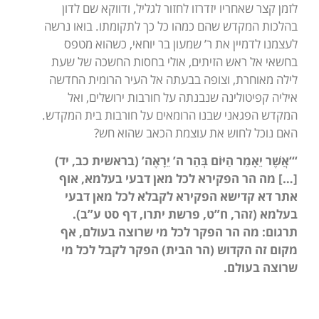
לזמן קצר שאחריו יזדרזו לחזור לגליל, ודווקא שם לדון
בהלכות המקדש שהם כמהו כל כך לתקומתו. בואו נרשה
לעצמנו לדמיין את ר’ שמעון בר יוחאי, כשהוא מטפס
בחשאי אל ראש הזיתים, אולי בחסות החשכה של שעת
לילה מאוחרת, וצופה בבעתה אל העיר הרומית החדשה
איליה קפיטולינה שנבנתה על חורבות ירושלים, ואל
המקדש הפגאני שבנו הרומאים על חורבות בית המקדש.
האם נוכל לחוש את עוצמת הכאב שהוא חש?
“‘אֲשֶׁר יֵאָמֵר הַיּוֹם בְּהַר ה’ יֵרָאֶה’ (בראשית כב, יד)
[…] מה הר הפקירא לכל מאן דבעי בעלמא, אוף
אתר דא קדישא הפקירא לקבלא לכל מאן דבעי
בעלמא (זהר, ח”ט, פרשת יתרו, דף סט ע”ב).
תרגום: מה הר הפקר לכל מי שרוצה בעולם, אף
מקום זה הקדוש (הר הבית) הפקר לקבל לכל מי
שרוצה בעולם.