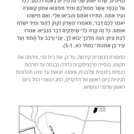
הַזֵּיתִים, שָׁלַח יֵשׁוּעַ שְׁנֵי תַּלְמִידִים בְּאָמְרוֹ לָהֶם: לְכוּ
אֶל הַכְּפָר אֲשֶׁר מִמּוּלְכֶם וּמִיָּד תִּמְצְאוּ אָתוֹן קְשׁוּרָה
וְעַיִר אִתָּהּ. הַתִּירוּ אוֹתָם וְהָבִיאוּ אֵלַי. וְאִם מִישֶׁהוּ
יֹאמַר לָכֶם דָּבָר, תֹּאמְרוּ ‘הָאָדוֹן זָקוּק לָהֶם’ וּמִיָּד יִשְׁלַח
אוֹתָם. כָּל זֶה קָרָה כְּדֵי שֶׁיִּתְקַיֵּם דְּבַר הַנָּבִיא: אִמְרוּ
לְבַת צִיּוֹן: הִנֵּה מַלְכֵּךְ יָבוֹא לָךְ, עָנִי וְרֹכֵב עַל חֲמוֹר וְעַל
עַיִר בֶּן אֲתֹנוֹת” (מתי כא, 5-1).
המסורת הנוצרית קידשה, על כן, את בית פגי, וזיהתה את
מקומו. כנסייה פרנציסקנית גדולה נבנתה על חורבות
כנסיות ביזנטית וצלבנית, וממנה יוצאות עד ימינו תהלוכות
חגיגיות ביום ראשון של הדקלים, החג הנוצרי החל ביום
ראשון שלפני הפסחא.