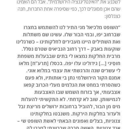
לשכנע את “האינטליגנציה הירושלמית”. אבל הם האמינו
שהם אכן מסוגלים לכך, כפי שסיפרה אחת החברות, חנה
כצנלסון:
“השופט מלכיאל מני התיר לנו להשתמש בחצרו
שברחוב יפו, ובמי הבור שלו. עשינו שם משתלות
ואת השתילים היינו מעבירים לחלקותינו – כשרגלינו
שוקעות באבק – דרך רחוב הנביאים שטרם נסלל.
מרבית החלקות נמצאו לי בתים שבבעלות משפחת
חוסֵיני […] גידולינו עלו יפה. בכסלו [תרע”ח] מלאו
לי עשרים שנה והרגשתי את עצמי במלוא אוני.
אמנם הקור הירושלמי נתן בי אותותיו, ולא פעם
כשהסרתי במחט את הגלמים מעלי הכרוב קפאו
אצבעותי, אך בזרוח השמש שבו האצבעות
לגמישותן. שוב לא קדחתי. לא התקשיתי להעלות
מים מן הבור, להוביל ברחובות ירושלים מריצת זבל
ולעדור בחלקות הירקות. משנבטו בחלקותינו
צנוניות, בצלים ואפונים הבאתי לאשת השופט שי –
אגד צנוניות. האשה סברה שבכוונתי למכרן לה