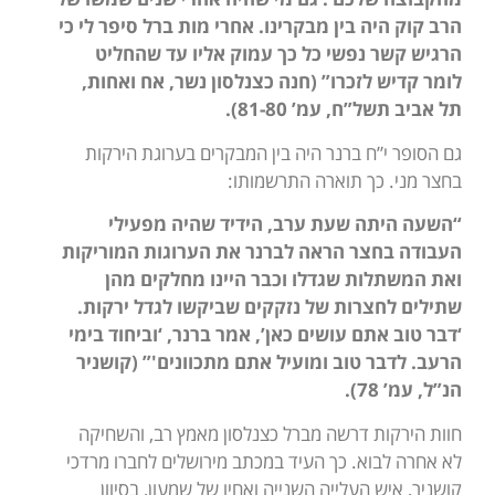
הרב קוק היה בין מבקרינו. אחרי מות ברל סיפר לי כי
הרגיש קשר נפשי כל כך עמוק אליו עד שהחליט
לומר קדיש לזכרו” (חנה כצנלסון נשר, אח ואחות,
תל אביב תשל”ח, עמ’ 81-80).
גם הסופר י”ח ברנר היה בין המבקרים בערוגת הירקות
בחצר מני. כך תוארה התרשמותו:
“השעה היתה שעת ערב, הידיד שהיה מפעילי
העבודה בחצר הראה לברנר את הערוגות המוריקות
ואת המשתלות שגדלו וכבר היינו מחלקים מהן
שתילים לחצרות של נזקקים שביקשו לגדל ירקות.
‘דבר טוב אתם עושים כאן’, אמר ברנר, ‘וביחוד בימי
הרעב. לדבר טוב ומועיל אתם מתכוונים'” (קושניר
הנ”ל, עמ’ 78).
חוות הירקות דרשה מברל כצנלסון מאמץ רב, והשחיקה
לא אחרה לבוא. כך העיד במכתב מירושלים לחברו מרדכי
קושניר, איש העלייה השנייה ואחיו של שמעון, בסיוון