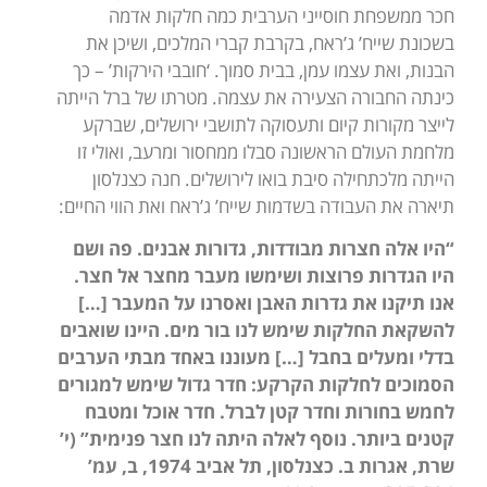
חכר ממשפחת חוסייני הערבית כמה חלקות אדמה
בשכונת שייח’ ג’ראח, בקרבת קברי המלכים, ושיכן את
הבנות, ואת עצמו עמן, בבית סמוך. ‘חובבי הירקות’ – כך
כינתה החבורה הצעירה את עצמה. מטרתו של ברל הייתה
לייצר מקורות קיום ותעסוקה לתושבי ירושלים, שברקע
מלחמת העולם הראשונה סבלו ממחסור ומרעב, ואולי זו
הייתה מלכתחילה סיבת בואו לירושלים. חנה כצנלסון
תיארה את העבודה בשדמות שייח’ ג’ראח ואת הווי החיים:
“היו אלה חצרות מבודדות, גדורות אבנים. פה ושם
היו הגדרות פרוצות ושימשו מעבר מחצר אל חצר.
אנו תיקנו את גדרות האבן ואסרנו על המעבר […]
להשקאת החלקות שימש לנו בור מים. היינו שואבים
בדלי ומעלים בחבל […] מעוננו באחד מבתי הערבים
הסמוכים לחלקות הקרקע: חדר גדול שימש למגורים
לחמש בחורות וחדר קטן לברל. חדר אוכל ומטבח
קטנים ביותר. נוסף לאלה היתה לנו חצר פנימית” (י’
שרת, אגרות ב. כצנלסון, תל אביב 1974, ב, עמ’