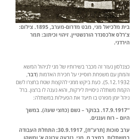
בית מלכיאל מני, מבט מדרום-מערב, 1895. צילום:
צ’רלס אלכסנדר הורנשטיין. זיהוי וכיתוב: תמר
הירדני.
כצנלסון נעזר זה מכבר בשירותיו של מני לניהול המשא
והמתן עם משפחת חוסייני על חכירת האדמות (
דבר
,
5.12.1932). כעת ביקש ממני להקצות שטח בחצרו לשם
הקמת משתלה ניסויית לירקות, והוא נענה לו ברצון. ברל
ניהל יומן מפורט בו תיעד את הפעילות במשתלה:
“17.9.1917. בבוקר – גשם (כחצי שעה). במשך
היום – רוח ועננים.
ערב סוכות [תרע”ח], 30.9.1917: התחלת העבודה
במשתלות, בחצר מ. מני. נזרעה ערוגה א’ ומשהו