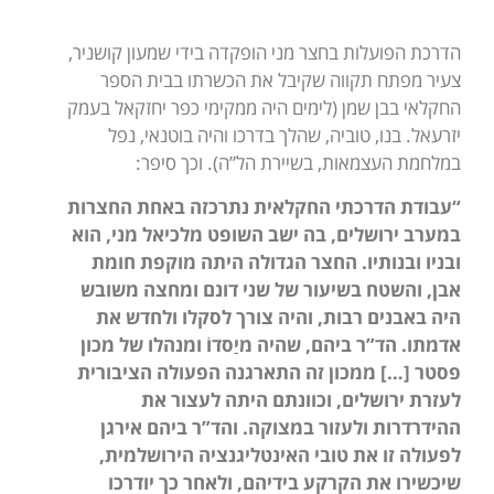
הדרכת הפועלות בחצר מני הופקדה בידי שמעון קושניר,
צעיר מפתח תקווה שקיבל את הכשרתו בבית הספר
החקלאי בבן שמן (לימים היה ממקימי כפר יחזקאל בעמק
יזרעאל. בנו, טוביה, שהלך בדרכו והיה בוטנאי, נפל
במלחמת העצמאות, בשיירת הל”ה). וכך סיפר:
“עבודת הדרכתי החקלאית נתרכזה באחת החצרות
במערב ירושלים, בה ישב השופט מלכיאל מני, הוא
ובניו ובנותיו. החצר הגדולה היתה מוקפת חומת
אבן, והשטח בשיעור של שני דונם ומחצה משובש
היה באבנים רבות, והיה צורך לסקלו ולחדש את
אדמתו. הד”ר ביהם, שהיה מיַַסדוֹ ומנהלו של מכון
פסטר […] ממכון זה התארגנה הפעולה הציבורית
לעזרת ירושלים, וכוונתם היתה לעצור את
ההידרדרות ולעזור במצוקה. והד”ר ביהם אירגן
לפעולה זו את טובי האינטליגנציה הירושלמית,
שיכשירו את הקרקע בידיהם, ולאחר כך יודרכו