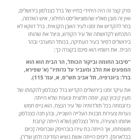
פרק קצר זה היה היחידי בחייו של ברל כצנלסון בירושלים,
ואין זה מובן מאליו שהסוציאליסט החילוני, איש האדמה,
בחר להקדיש את זמנו לעיר האבן הקנאית. ברל דווקא לא
התכחש לקדושתה של עיר הקודש, וניצל את שהותו
בירושלים לסיור בעיר העתיקה, בכותל המערבי ובהר
הבית. את רשמיו הוא סיכם בקצרה כך:
“סיבוב החומה וביקור הכותל, הר הבית הוא הוא
המפעים את הלב ומעביר על גדותיו” (א’ שפירא,
ברל: ביוגרפיה, תל אביב תש”ס, א, עמ’ 115).
את עיקר זמנו בירושלים הקדיש ברל כצנלסון להקמתו של
מעֵין קיבוץ קטן, יוזמה חלוצית ונועזת שלא הייתה
כדוגמתה בכל תולדותיה של עיר הנצח. הוא גייס חמש
נערות צעירות מבנות העלייה השנייה, ובהן חנה כצנלסון,
אחותו הצעירה, ורחל כצנלסון (שלא הייתה קרובת
משפחתו, אך הייתה בת עירו בוברויסק שברוסיה [כיום
בבלארוס]. לימים הייתה אשת נשיא המדינה זלמן שז”ר),