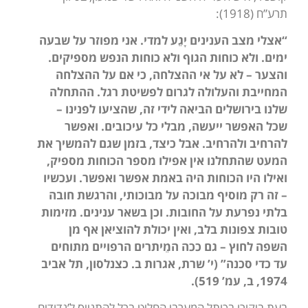
תרע”ח (1918):
“אצלי מצב הענינים יָגֵע למדי. אני מפוזר על שבעה
ימים. ולא כוחות הגוף ולא כוחות הנפש מספיקים.
והצער – לא על אי ההצלחה, כי אם על ההצלחה
המחייבת והעלולה לגרום לפשיטת רגל. ההתחלה
שלנו בירושלים הביאה לידי זה, שהציעו לפנינו –
שכל האפשר ייעשה, מבלי כל עיכובים. ואפשר
להרחיב ולהרחיב. אבל כיצד, בזמן שגם להמשיך את
המעט שהתחלנו אין אפילו מספר הכוחות מספיק,
ואילו היו הכוחות היה באמת אפשר ואפשר. ועכשיו
– זה רק מוסיף מבוכה על מבוכותי, והרגשת חובה
בלתי נפרעת על החובות. וכן בשאר ענינים. מזימות
טובות צפונות בלב, ואין יכולת להוציאן אף מן
השפה לחוץ – גם ככה המֵיתרים הרפויים מתוחים
עד כדי סכנה” (י’ שרת, אגרות ב. כצנלסון, תל אביב
1974, ב, עמ’ 519).
בעת ביקורו בכותל המערבי החליט ברל להתגייס ל’גדודים