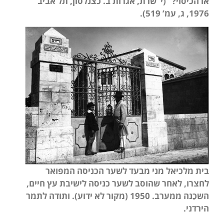
או הכיסוי?” (י’ שרת, אגרות ב. כצנלסון, תל אביב
1976, ג, עמ’ 519).
בית מלכיאל מני מבעד לשער הכניסה המפואר
לחצרו, לאחר שהוסב לשער כניסה לישיבת עץ חיים,
השכֵנה ממערב. 1950 (מקור לא ידוע). ותודה לתמר
הירדני.