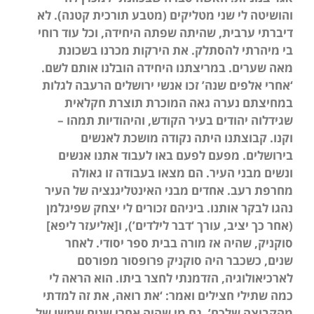
והושיטה לי שני מטליקים (מטבע תורכית קטנה). לא
דיברתי ערבית, שהיתה שפתה היחידה, וכל עוד רוחי
בי מיהרתי להסתלק. את הירקות מכרנו בשכונת
מאה שערים. במריצתנו היחידה הובלנו אותם לשם.
‘אחרי אלפים שנה’ זכו אנשי ירושלים הרעבה לגלות
במחיצתם נערה גאה המוכרת תוצרת חקלאית
שגידלוה יהודים בעיר הקודש, והיהודיות תמהו –
וקנו. קבוצתנו היתה נקודה מושכת לאנשים
בירושלים. מפעם לפעם באו לעבוד אתנו אנשים
ונשים מבני העיר. הם מצאו בעבודה זו גאולה
מחרפת רעב. אחדים מבני האינטליגנציה של העיר
נהגו לבקר אותנו. ביניהם זכורים לי יצחק שפיגלמן
(אחר כך יציב, עורך ‘דבר לילדים’), ו[אליעזר ליפא]
סוקניק, שהיה אז מורה בבית ספר יסודי. לאחר
שנים, כשכבר היה סוקניק פרופסור מפורסם
לארכיאולוגיה, הזדמנתי לחצר ביתו. הוא הראה לי
כמה שתילי חצילים ואמר: ‘את רואה, את זה למדתי
מהקבוצה שלכם’. גם מי שהיה אחרי שנים שמשו של