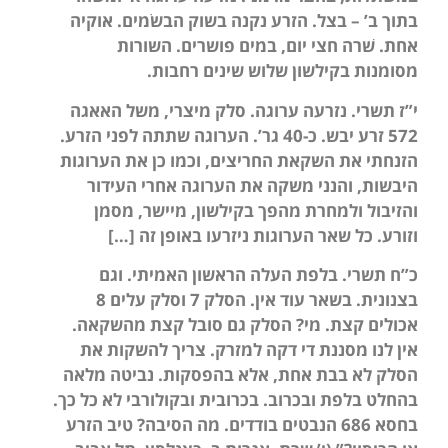
בתוך ב’ – בצל. הזרע נקנה בשוק הבשׂמים. אוקיה
אחת. שׁרה חצי יום, במים פושרים. השורות
מסומנות בקילשון שלוש שינים רחבות.
י”ז תשרי. נזרעה ערוגה. סלק מיצרי, משל האאגה
572 זרע יבש. כ-40 גר’. הערוגה שתתה לפני הזרע.
הזנחתי את השקאת החריצים, וכמו כן את הערוגות
היבשות, והנני משקה את הערוגה אחרי העידור
והזיבול ולמחרת מהפך בקילשון, מיישר, מסמן
וזורע. כל שאר הערוגות ניזרעו באופן זה […]
כ”ח תשרי. בלפת העלה הראשון האמיתי. וגם
בצנונית. בשאר עוד אין. הסלק 7 וסלק עלים 8
אכולים קצת. מי? הסלק גם סובל קצת מהשקאה.
אין לנו מסננת די דקה למזרק. צריך להשקות את
הסלק לא בבת אחת, אלא בהפסקות. נביטה מלאה
בהחלט בלפת ובכרוב. בכרובית ובקולורבי לא כל כך.
בחסא 686 הנבטים בודדים. מה הסיבה? טיב הזרע