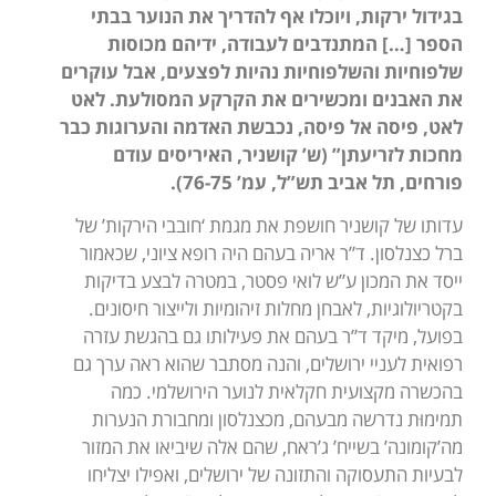
בגידול ירקות, ויוכלו אף להדריך את הנוער בבתי
הספר […] המתנדבים לעבודה, ידיהם מכוסות
שלפוחיות והשלפוחיות נהיות לפצעים, אבל עוקרים
את האבנים ומכשירים את הקרקע המסולעת. לאט
לאט, פיסה אל פיסה, נכבשת האדמה והערוגות כבר
מחכות לזריעתן” (ש’ קושניר, האיריסים עודם
פורחים, תל אביב תש”ל, עמ’ 76-75).
עדותו של קושניר חושפת את מגמת ‘חובבי הירקות’ של
ברל כצנלסון. ד”ר אריה בעהם היה רופא ציוני, שכאמור
ייסד את המכון ע”ש לואי פסטר, במטרה לבצע בדיקות
בקטריולוגיות, לאבחן מחלות זיהומיות ולייצור חיסונים.
בפועל, מיקד ד”ר בעהם את פעילותו גם בהגשת עזרה
רפואית לעניי ירושלים, והנה מסתבר שהוא ראה ערך גם
בהכשרה מקצועית חקלאית לנוער הירושלמי. כמה
תמימוּת נדרשה מבעהם, מכצנלסון ומחבורת הנערות
מה’קומונה’ בשייח’ ג’ראח, שהם אלה שיביאו את המזור
לבעיות התעסוקה והתזונה של ירושלים, ואפילו יצליחו