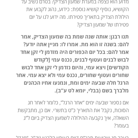
מדוע הוא נצפה במערת שמעון הצדיק? בטרם נשיב על
הקושיא, נוסיף קושיא נוספת: כידוע, נהוג לקבוע את
הילולת הצדיק בתאריך פטירתו. מה ידוע לנו על יום
פטירתו של שמעון הצדיק?
תנו רבנן: אותה שנה שמת בה שמעון הצדיק, אמר
להם: בשנה זו הוא מת. אמרו לו: מניין אתה יודע?
אמר להם: בכל יום הכפורים היה מזדמן לי זקן אחד
לבוש לבנים ועטוף לבנים, נכנס עמי [לקודש
הקודשים] ויצא עמי, והיום נזדמן לי זקן אחד לבוש
שחורים ועטוף שחורים, נכנס עמי ולא יצא עמי. אחר
הרגל חלה שבעה ימים ומת, ונמנעו אחיו הכהנים
מלברך בשם
(בבלי, יומא לט ע”ב).
אם נספור שבעה ימים “אחר הרגל”, כלומר לאחר חג
הסוכות, נקבל את התאריך כ”ט בתשרי. אם כן, מתבקשת
השאלה, איך נקבעה ההילולה לשמעון הצדיק ביום ל”ג
בעומר?
בערב חג שבועות תרכ”ח דווח בעיתון הלבנון (יק”ר, “מגדל