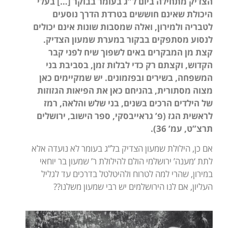
הצדיק מתחילה ביום ל”ג בעומר בבוקר […] בעלי
היכולת שאינם חוששים בטרדת הדרך נוסעים
לטבריה ולמירון, ואלה שמסבות שונות אינם יכולים
לנסוע מסתפקים בבקור במערת שמעון הצדיק.
קצת מן המבקרים באים לשפוך שיח לפני קבר
הקדוש, וקצתם רק כדי לבלות זמן, בסביבת בני
המשפחה, בשירים ובפזמונים. יש שמקיימים כאן
מצוה מסתורית, בהניחם כאן את הפיאות הגזוזות
של הילדים הרכים בשנים, בני שלש והלאה, רמז
לראשית הגז (פ’ גראייבסקי, ספר הישוב, ירושלים
תרצ”ט, עמ’ 36).
אם כן, הילולת שמעון הצדיק בל”ג בעומר לא נועדה אלא
לתת ‘מענה’ ירושלמי הולם להילולת ר’ שמעון בר יוחאי
במירון, שהרי למה לטרוח ולהיטלטל בדרכים עד לגליל
העליון, אם לנו הירושלמים יש רבי שמעון משלנו??