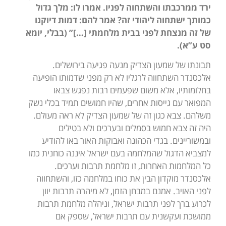
ירד ממרכבתו והשתחוה לפניו. אמרו לו: מלך גדול
כמותך ישתחוה ליהודי זה? אמר להם: דמות דיוקנו
של זה מנצחת לפני בבית מלחמתי […]” (בבלי, יומא
סט ע”א).
תבונתו של שמעון הצדיק מנעה פגיעה בירושלים.
אלכסנדר השתחווה לרגליו לא רק מפני שדמותו הופיעה
בחלומותיו, אלא משום שפעמים רבות נפגש צבאו
המפואר עם גייסות אחרים, שהיו חמושים תמיד בכלי נשק
משלהם. צבא כגון זה של שמעון הצדיק לא ראה מעולם.
היה זה צבא חמוש בסמלים ובערכים ולא בטילים
ובמשוריינים. בגדי הכהונה ואבוקות האור באו להודיע
למצביא הדגול שהמלחמה בעם ישראל איננה כוחנית כמו
כל המלחמות האחרות, זו מלחמת תרבות וערכים.
אלכסנדר מוקדון הבין את כוחו במלחמה כזו, והשתחווה
לפני האויב. אמנם במבחן הזמן, לא מיהרה תרבות יוון
לכרוע ברך לפני תרבות ישראל, וניהלה מלחמת תרבות
ממושכת ועקשנית עם תרבות ישראל, שספק אם