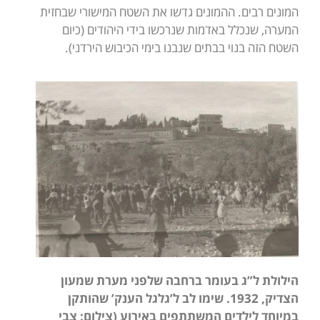
המונים רבים. ההמונים גדשו את השטח המישורי שבחזית
המערה, שנכלל באדמות שנרכשו בידי היהודים (כיום
השטח הזה בנוי בבתים שנבנו בימי הכיבוש הירדני).
הילולת ל”ג בעומר ברחבה שלפני מערת שמעון
הצדיק, 1932. שימו לב ל’גלגל הענק’ שהותקן
במיוחד לילדים המשתתפים באירוע (צילום: צבי