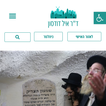
פתח סרגל נגישות
ד"ר איל דודסון
לאזור האישי
ניוזלטר