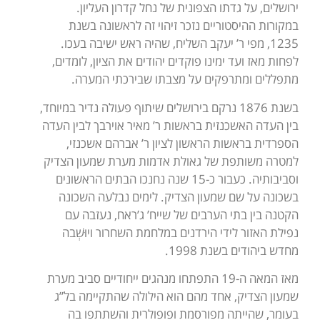
ירושלים, על גדתו הצפונית של נחל קדרון העליון.
במקורות ההיסטוריים נזכר זיהוי זה לראשונה בשנת
1235, מפי ר’ יעקב השליח, שהיה ראש ישיבה בעכו.
לפחות מאז ועד ימינו פוקדים יהודים את הציון, לומדים,
מתפללים ומתרפקים על מצבתו שבירכתי המערה.
בשנת 1876 נרקם בירושלים שיתוף פעולה נדיר במיוחד,
בין העדה האשכנזית בראשות ר’ מאיר אוירבך לבין העדה
הספרדית בראשות הראשון לציון ר’ אברהם אשכנזי,
למטרה משותפת של גאולת אדמות מערת שמעון הצדיק
וסביבותיה. כעבור כ-15 שנה נחנכו הבתים הראשונים
בשכונה על שם שמעון הצדיק. לימים נבלעה השכונה
הקטנה בין בתי הערבים של שייח’ ג’ראח, נעזבה עם
נפילת האזור לידי הירדנים במלחמת השחרור ויוּשְׁבה
מחדש ביהודים בשנת 1998.
מאז המאה ה-19 התפתחו מנהגים ייחודיים סביב מערת
שמעון הצדיק, אחד מהם הוא הילולה שהתקיימה בל”ג
בעומר, שהייתה מפורסמת ופופולרית והשתתפו בה