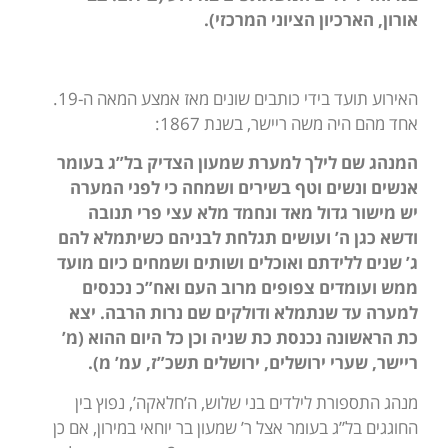
אורון, הארכיון הציוני המרכזי).
האירוע תועד בידי כותבים שונים מאז אמצע המאה ה-19.
אחד מהם היה משה ריישר, בשנת 1867:
המנהג שם לילך למערת שמעון הצדיק בל”ג בעומר
אנשים ונשים וטף בשירים ושמחה כי לפני המערה
יש מישור גדול מאד ונחמד מלא עצי פרי תנובה
ודשא כגן ה’ ועושים תגלחת לבניהם כשיתמלא להם
ג’ שנים ללידתם ואוכלים ושותים ושמחים כיום מועד
ממש ועומדים צפופים מרוב העם ואח”כ נכנסים
למערה עד שנתמלא ודולקים שם נרות הרבה. יצא
כת הראשונה נכנסת כת שניה וכן כל היום ההוא (מ’
ריישר, שערי ירושלים, ירושלים תשכ”ז, עמ’ מ).
מנהג התספורת לילדים בני שלוש, ה’חלאקה’, נפוץ בין
החוגגים בל”ג בעומר אצל ר’ שמעון בר יוחאי במירון, אם כן