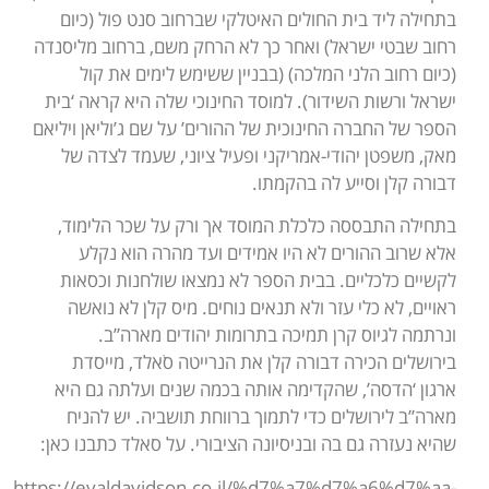
בתחילה ליד בית החולים האיטלקי שברחוב סנט פול (כיום
רחוב שבטי ישראל) ואחר כך לא הרחק משם, ברחוב מליסנדה
(כיום רחוב הלני המלכה) (בבניין ששימש לימים את קול
ישראל ורשות השידור). למוסד החינוכי שלה היא קראה ‘בית
הספר של החברה החינוכית של ההורים’ על שם ג’וליאן ויליאם
מאק, משפטן יהודי-אמריקני ופעיל ציוני, שעמד לצדה של
דבורה קלן וסייע לה בהקמתו.
בתחילה התבססה כלכלת המוסד אך ורק על שכר הלימוד,
אלא שרוב ההורים לא היו אמידים ועד מהרה הוא נקלע
לקשיים כלכליים. בבית הספר לא נמצאו שולחנות וכסאות
ראויים, לא כלי עזר ולא תנאים נוחים. מיס קלן לא נואשה
ונרתמה לגיוס קרן תמיכה בתרומות יהודים מארה”ב.
בירושלים הכירה דבורה קלן את הנרייטה סֹאלד, מייסדת
ארגון ‘הדסה’, שהקדימה אותה בכמה שנים ועלתה גם היא
מארה”ב לירושלים כדי לתמוך ברווחת תושביה. יש להניח
שהיא נעזרה גם בה ובניסיונה הציבורי. על סאלד כתבנו כאן:
https://eyaldavidson.co.il/%d7%a7%d7%a6%d7%aa-