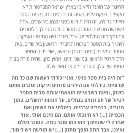
החינוך של הוועד הלאומי בארץ ישראל המנדטורית לא
הקפידה לפקח עליו. מעורבות ההורים בתכני בית הספר
הייתה גדולה, וזה היה חידוש בפני עצמו בירושלים. אחת
לשלושה חודשים התכנסו ההורים ודנו במהלך הלימודים
ובהתקדמות התלמידים. אבל לא זה היה החידוש העיקרי.
היה זה בית הספר הפתוח והליברלי הראשון בירושלים, בית
הספר המעורב (בנים ובנות) הראשון, אולי ‘בית הספר
הדמוקרטי’ הראשון במושגי ימינו. אמוץ כהן, שהיה מורה בבית
הספר של קלן, סיפר כך לסופר מאיר שלו:
“זה היה בית ספר פרטי, ואני יכולתי לעשות שם כל מה
שרציתי. גידלתי עם הילדים פרחים וירקות ומכרנו אותם
בשוק, ופעם בשבועיים הוצאתי אותם מבית הספר
לטיול של יום תמים בנחלים, על חומות ירושלים, בתוך
מנזרים, בכפרים ערביים. ביטלתי את השינון ואת
הכפייה […] לא חינכתי אותם. הם חינכו אותי. אמי
אמרה לי שהחינוך הוא כמו סוכר בתה. הסוכר נעלם
ואיננו, אבל התה הופך מתוק […] יש תורשה ויש לימוד.