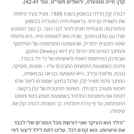
קלן: חייה ומפעלה, ירושלים תשי”ט, עמ’ 42-41).
דבורה קָלֶן נולדה בבוסטון בשנת 1888, ומגיל צעיר פיתחה
את כישוריה כציירת. בראשית חייה התגוררה בבוסטון
והתפרנסה מהנחיית חוגים לציור לבני נוער. כך נוצר המפגש
שלה עם עולם החינוך, שהיה מאז למשימת חייה. היא פיתחה
שיטה חינוכית ייחודית, שהושפעה מתפיסותיו של הפילוסוף
והמחנך הפרוגרסיבי פרופ’ ג’ון דיואי (John Dewey),
שבמרכזן התייחסות לאופיו ולאישיותו של כל ילד בנפרד,
וחינוכו באמצעות התחומים החביבים עליו – אמנות, מוסיקה,
גננות, מלאכה וכיו”ב. היא הושפעה כנראה גם מאחיה,
המחנך פרופ’ מאייר קלן, שדגל בחינוך שמטרתו ליצור אדם
חופשי ומעורב בקהילה. השיטה החינוכית של קלן ביקשה
לפתח את מיומנויות התלמיד באמצעות חופש ביטוי וחופש
התפתחות, על פי צרכיו ויכולותיו. כך תמצתה דבורה קלן את
שיטתה:
“הילד הוא העיקר ואני דורשת מכל המורים שלי לכבד
את אישיותו. הוא קודם לכל. עלינו לתת לילד ליצור לפי