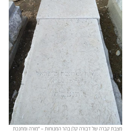
מצבת קברה של דבורה קלן בהר המנוחות – “מורה ומחנכת