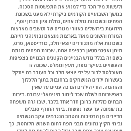
ולעשות מיד הכל כדי למנוע את התפשטות הסכנה.
במשך השבועיים הקודמים ביקרתי לא מעט בשכונת
הפחים ובשכונות נחלת אחים, נחלת ציון וזכרון יוסף,
הידועות בירושלים כאזורי מגורים של תושבים מארצות
המזרח והשונים מאוד בארצות מוצאם ובמינהגי חייהם.
בשכונות אלה מתגוררים יוצאי חלב, כורדיסטאן, פרס,
תימן ואפגניסטאן בכפיפה אחת. שכונת הפחים כונתה
בשם זה בגלל גודש הבניינים הקטנים הבנויים בצפיפות
והעשויים בעיקר מפח, מעץ וממלט. שכונה זו
מאוכלסת לרוב על ידי יוצאי חלב וכל העובר בה ייתקל
בעשרות ילדים המשחקים ברחובות בתוך הלכלוך
והזוהמה. הורי הילדים הם כה עניים עד שאין
באפשרותם לשלם שכר לימוד מינימאלי עבורם. דירות
הבתים כוללות ברובן חדר אחד בלבד, שבו גרה משפחה
בת שמונה עד עשר נפשות. בימי החורף סובלים
הדיירים מן הרטיבות והטחב הנגרמים עקב הגשמים
ובימי הקיץ נתונים מבני הפח לחום השמש הלוהטת, כך
שאין אף עונה אחת שבה יכול הבית להיות נוח למדי