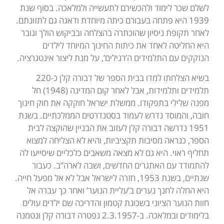
לשלם שכר לימוד ולהכשירם לתעשייה ולמלאכה. בסוף שנת
1939 היא פתחה בעבורם כיתה מיוחדת ודאגה גם לתזונתם.
לאחר תקופת ניסיון שהוכתרה בהצלחה ובביקוש הולך וגובר
היא החליטה לאחד את כיתות החינוך המיוחד לילדים
הנזקקים עם התלמידים ה’רגילים’, על מנת ליצור אינטגרציה.
בשיא הצלחתו למדו בבית הספר של דבורה קלן כ-220
תלמידים ותלמידות, אבל לאחר קום המדינה (1948) חל
מפנה שלילי בתפקודו. ממשלת ישראל חוקקה את חוק חינוך
חובה, והמוסד נדרש לעמוד בסטנדרטים הממלכתיים. בשנת
1951 נדרשה דבורה קלן לעזוב את הבניין שהוקצה לבית
הספר, כנראה מסיבות תקציביות, והיא לא הצליחה למצוא
תחליף ראוי. היא גם לא מצאה משאבים כלכליים שיסייעו לה
להתמודד עם האתגרים החדשים, ושבה לארה”ב. כעבור
שנתיים, בשנת 1953, חזרה לישראל אבל לא אל מפעל חייה.
היא החלה לחנך נערים ב’עליית הנוער’ ואחר כך עברה אל
חוות הנוער הציוני בשכונת קטמון והדריכה שם ילדים עולים
בלימודים ובמלאכה. ב-2.3.1957 נפטרה דבורה קלן ונטמנה