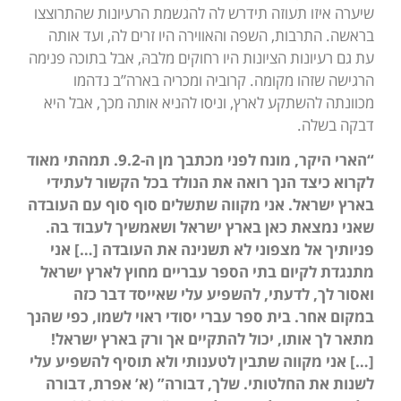
שיערה איזו תעוזה תידרש לה להגשמת הרעיונות שהתרוצצו
בראשה. התרבות, השפה והאווירה היו זרים לה, ועד אותה
עת גם רעיונות הציונות היו רחוקים מלבהּ, אבל בתוכה פנימה
הרגישה שזהו מקומה. קרוביה ומכריה בארה”ב נדהמו
מכוונתה להשתקע לארץ, וניסו להניא אותה מכך, אבל היא
דבקה בשלה.
“הארי היקר, מונח לפני מכתבך מן ה-9.2. תמהתי מאוד
לקרוא כיצד הנך רואה את הנולד בכל הקשור לעתידי
בארץ ישראל. אני מקווה שתשלים סוף סוף עם העובדה
שאני נמצאת כאן בארץ ישראל ושאמשיך לעבוד בה.
פניותיך אל מצפוני לא תשנינה את העובדה […] אני
מתנגדת לקיום בתי הספר עבריים מחוץ לארץ ישראל
ואסור לך, לדעתי, להשפיע עלי שאייסד דבר כזה
במקום אחר. בית ספר עברי יסודי ראוי לשמו, כפי שהנך
מתאר לך אותו, יכול להתקיים אך ורק בארץ ישראל!
[…] אני מקווה שתבין לטענותי ולא תוסיף להשפיע עלי
לשנות את החלטותי. שלך, דבורה” (א’ אפרת, דבורה