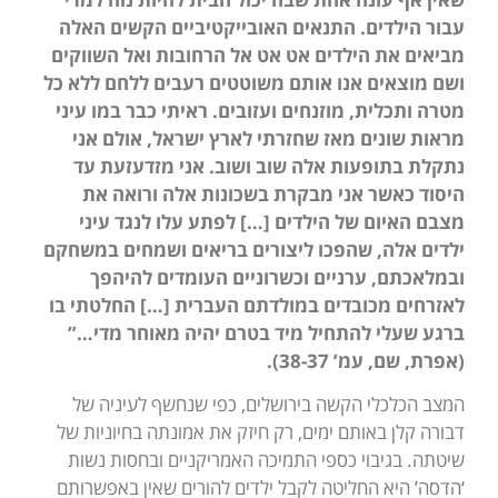
עבור הילדים. התנאים האובייקטיביים הקשים האלה
מביאים את הילדים אט אט אל הרחובות ואל השווקים
ושם מוצאים אנו אותם משוטטים רעבים ללחם ללא כל
מטרה ותכלית, מוזנחים ועזובים. ראיתי כבר במו עיני
מראות שונים מאז שחזרתי לארץ ישראל, אולם אני
נתקלת בתופעות אלה שוב ושוב. אני מזדעזעת עד
היסוד כאשר אני מבקרת בשכונות אלה ורואה את
מצבם האיום של הילדים […] לפתע עלו לנגד עיני
ילדים אלה, שהפכו ליצורים בריאים ושמחים במשחקם
ובמלאכתם, ערניים וכשרוניים העומדים להיהפך
לאזרחים מכובדים במולדתם העברית […] החלטתי בו
ברגע שעלי להתחיל מיד בטרם יהיה מאוחר מדי…”
(אפרת, שם, עמ’ 38-37).
המצב הכלכלי הקשה בירושלים, כפי שנחשף לעיניה של
דבורה קלן באותם ימים, רק חיזק את אמונתה בחיוניות של
שיטתה. בגיבוי כספי התמיכה האמריקניים ובחסות נשות
‘הדסה’ היא החליטה לקבל ילדים להורים שאין באפשרותם