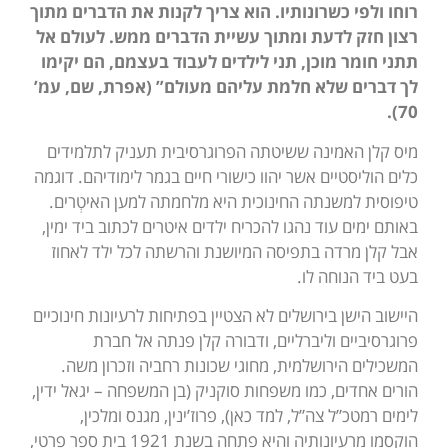
רוחו ולפי כשרונותיו. הוא צריך לקנות את הדברים מתוך
רצון חזק לדעת ומתוך עשיית הדברים ממש. לעולם אל
תתני חומר מוכן, תני לילדים לעבוד בעצמם, הם יקימו
לך דברים שלא חלמת עליהם מעולם” (אפרת, שם, עמ’
70).
מיס קלן האמינה ששיטתה הפרוגרסיבית תעניק לתלמידים
כלים הוליסטיים אשר יהוו כישורי חיים בגמר לימודיהם. דוגמה
טיפוסית למשנתה החינוכית היא מלחמתה למען האיטְרים.
באותם ימים עוד נהגו להכריח ילדים איטרים לכתוב ביד ימין,
אבל קלן מרדה בתפיסה המיושנת והרשתה לכל ילד לאחוז
בעט ביד הנוחה לו.
היישוב הישן בירושלים לא הצטיין בפתיחות לרעיונות חינוכיים
פרוגרסיביים וליברליים, ודבורה קלן פנתה אל חברת
המשכילים הירושלמית, מחוגי שכונות רחביה וזכרון משה.
הורים אחדים, כמו משפחות סוקניק (בן המשפחה – יגאל ידין,
לימים רמטכ”ל צה”ל, למד כאן), פרוז’ינין, מגנס ומלכין,
הוקסמו מרעיונותיה והיא פתחה בשנת 1921 בית ספר פרטי,