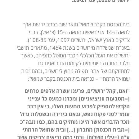
בית הכנסת בקבר שמואל תואר שוב בכתב יד שתוארך
למאה ה-14 או לראשית המאה ה-15 (צ’ אילן, קברי
צדיקים בארץ ישראל, ירושלים 1997, עמ’ 108-85).
באגרת שנשלחה מירושלים בשנת 1454, מתארים תושבי
ירושלים את העול הכלכלי הכבד המוטל כתפיהם, כאשר
מלבד החרדה היומיומית לקיומם הם דואגים גם
לתחזוקתם של אתרי תפילה מחוץ לירושלים, ובהם “בית
שמואל הרמתי” – כנראה בית הכנסת בקבר שמואל:
“ואנו, קהל ירושלים, פרענו עשרה אלפים פרחים
[=מטבעות ווניציאניים] ומכרנו כמעט כל ענייני
הקֹדש להספיק לפרוע המעות האלו, כי אין דבר
עומד לפני פקוח נפש, ובאנו בירידה ובשפלות גדול
מכל הדברים אשר היינו מחזיקים בהם, כמו מבה”כ
[=מבית הכנסת] מחברון […] ובית שמואל הרמתי
ע”ה [=עליו השלום], ובתי כמה נביאים צדיקים אשר