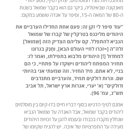
מהתנכלויות מצד המוסלמים. יצחק לטיף, נוסע יהודי
מאנקונה שבאיטליה, ביקר גם הוא בקבר שמואל בשנות
ה-80 של המאה ה-15, וסיפר על אגדה ששמע במקום:
“עוד סיפר לי זקן זה: פעם אחת החדילו הערביים את
היהודים מליכנס בטרקלין של קברו של שמואל
הנביא להתפלל. קם עליהם הצדיק הזה [שמואל]
זלה”ה [=זכרו לחיי העולם הבא], וחָנַק בגרונו
למחדול [!] היהודים מלבוא בתפילתו, ואמר לו:
תחזיר המפתח ליהודים וישקדו על פתחיי, כי הם
בניי, לא אתם. מיד החזיר. וזה שמעתי אני בהיותי
שם. ונרות דולקים תמיד, והערביים מתנדבים
ודולקים” (א’ יערי, אגרות ארץ ישראל, תל אביב
תש”ג, עמ’ 96).
אמנם לטיף הדגיש בסוף דבריו חיים בדו-קיום בין מוסלמים
ליהודים בקבר שמואל, אבל האגדה על שמואל הנביא
שנחלץ מקברו בכבודו ובעצמו להגן על זכויות היהודים
מעידה על התפרצויות של איבה. יש להניח שקיומו של