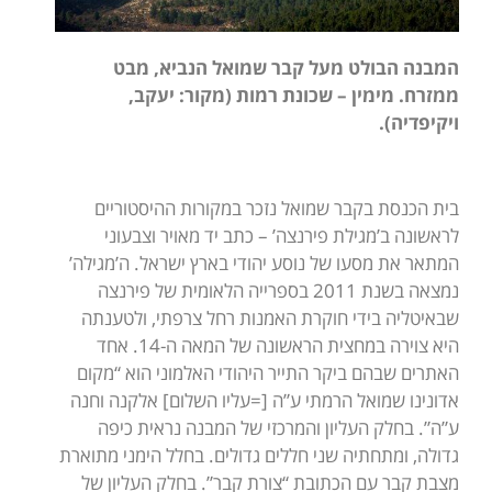
המבנה הבולט מעל קבר שמואל הנביא, מבט
ממזרח. מימין – שכונת רמות (מקור: יעקב,
ויקיפדיה).
בית הכנסת בקבר שמואל נזכר במקורות ההיסטוריים
לראשונה ב’מגילת פירנצה’ – כתב יד מאויר וצבעוני
המתאר את מסעו של נוסע יהודי בארץ ישראל. ה’מגילה’
נמצאה בשנת 2011 בספרייה הלאומית של פירנצה
שבאיטליה בידי חוקרת האמנות רחל צרפתי, ולטענתה
היא צוירה במחצית הראשונה של המאה ה-14. אחד
האתרים שבהם ביקר התייר היהודי האלמוני הוא “מקום
אדונינו שמואל הרמתי ע”ה [=עליו השלום] אלקנה וחנה
ע”ה”. בחלק העליון והמרכזי של המבנה נראית כיפה
גדולה, ומתחתיה שני חללים גדולים. בחלל הימני מתוארת
מצבת קבר עם הכתובת “צורת קבר”. בחלק העליון של