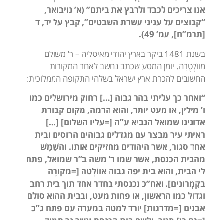
אנו צריכים לכבד ולרבץ את ביתם” (א’ נויבואר,
“קבוצים על עניני עשרת השבטים”, קבץ על יד, ד
[תרמ”ח], עמ’ 49).
בשנת 1481 ביקר בארץ יהודי מאיטליה – ר’ משולם
מווֹלְטֶרָה. יומן המסע שכתב נחשב לאחד המקורות
החשובים להכרת ארץ ישראל בשלהי התקופה הממלוכית:
“ואחר כך עליתי בהר גבוה […] רחוק מירושלים כמו
ו’ מילין, או מעט יותר, והוא הרמה, מקום קבורת
אדונינו שמואל הנביא ע”ה [=עליו השלום] […]
ראיתי עיר מבצר עם מגדלים גבוהים הרוסים ובית
אחד סגור, אשר היהודים מחזיקים אותו.
והשַׁמָּשׁ
מהבית הכנסת, אשר שמו ר’ משה ב”ר שמואל, פתח
לי הבית, והוא בית יפה גבוה אווֹלְטה [=מקורֶה
בקִמְרונים]. ואח”כ נכנסתי בחדר אחד תוך בית רחב
וגדול כמו הראשון, או פחות מעט, ובבית ההוא סולם
אבנים [=מדרגות] יורד למטה במערה עם פתח ג”כ