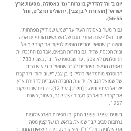
יום ב’ וה’ להדליק בו נרות” (מ’ באסולה, מסעות ארץ
ישראל [מהדורת י’ בן צבי], ירושלים תרצ”ט, עמ’
56-55).
גם ר’ משה באסולה העיד על “שמש שמחזיק מפתחות”,
יותר מ-40 שנה אחרי זמנם של השמשים הוותיקים אליה
ומשה בן שמואל. יהודים הוסיפו לפקוד את קבר שמואל
ובית הכנסת שלידו גם בדורות הבאים, אבל גם התנכלויות
המוסלמים לא פסקו, עד שבסופו של דבר, בשנת 1730,
נאסרה הגישה היהודית לקבר שמואל בידי איש הדת
המוסלמי מוחמד אל-ח’לילי (י’ בן צבי, “ישוב יהודי ליד קברו
של שמואל הנביא”, ידיעות החברה העברית לחקירת ארץ
ישראל ועתיקותיה, ז [תש”ג], עמ’ 12). יהודים שבו לפקוד
את קבר שמואל רק כעבור 237 שנה, כאמור, בשנת
1967.
בשנים 1999-1992 התקיימו חפירות הארכאולוגיות
נרחבות סביב קבר שמואל, בראשותו של קצין מטה
ארכאולוגיה בצה”ל ד”ר איציק מגן. בין הממצאים המגוונים