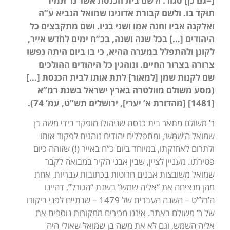
[=גם כן] סגור. ולשם בית הכנסת אשר נר תמיד
תוּקד בו. ולשם קבורת אדונינו שמואל הנביא ע”ה
ואלקנה אביו וחנה אמו ושני בניו. ושם מתקבצים כל
היהודים […] בכל שנה ושנה, בכ”ח ימים לחֹדש אייר,
לקונן ולהתפלל במערה ההיא, כי בו ביום היתה נפשו
צרורה בצרור החיים. ונוהגין כל היהודים ההולכים
שם לקנות שמן [למאור] לתת אותו לבית הכנסת […]
(מסע משולם מוולטרה בארץ ישראל בשנת רמ”א
[1481] [מהדורת א’ יערי], ירושלים תש”ט, עמ’ 74).
ר’ משולם מתאר בית כנסת שניהולו מופקד בידי משה בן
שמואל ה’שַׁמָּשׁ’, ומתפללים יהודים נוהגים לפקוד אותו
ולתרום לאחזקתו, במיוחד ביום כ”ח באייר (!) שזוהה כיום
פטירתו. מעניין לציין, שבין אבני הקיר במבואה לקבר
שמואל משובצות אבנים חרוטות בכתובות עבריות, אחת
מהן מנציחה את “אליה שמש” בשנת “הגורל”, דהיינו
ה’רל”ט – השנה העברית של 1479 – שנתיים לפני ביקורו
של ר’ משולם באתר. איננו מכירים ממקורות נוספים את
אליה השמש, וגם לא את משה בן שמואל שאולי היה