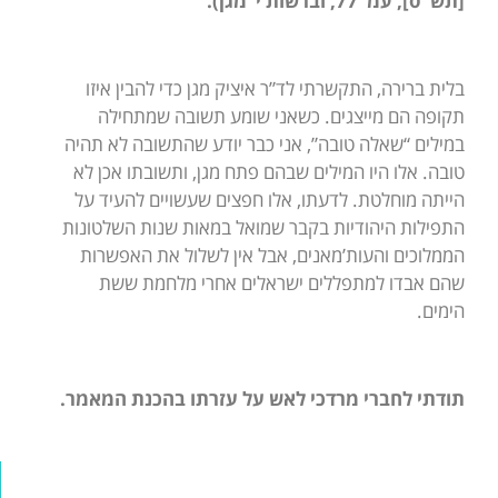
[תש”ס], עמ’ 77, וברשות י’ מגן).
בלית ברירה, התקשרתי לד”ר איציק מגן כדי להבין איזו
תקופה הם מייצגים. כשאני שומע תשובה שמתחילה
במילים “שאלה טובה”, אני כבר יודע שהתשובה לא תהיה
טובה. אלו היו המילים שבהם פתח מגן, ותשובתו אכן לא
הייתה מוחלטת. לדעתו, אלו חפצים שעשויים להעיד על
התפילות היהודיות בקבר שמואל במאות שנות השלטונות
הממלוכים והעות’מאנים, אבל אין לשלול את האפשרות
שהם אבדו למתפללים ישראלים אחרי מלחמת ששת
הימים.
תודתי לחברי מרדכי לאש על עזרתו בהכנת המאמר.