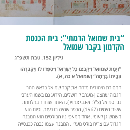
“בית שמואל הרמתי”: בית הכנסת
הקדמון בקבר שמואל
גיליון 152, טבת תשפ”ג
“וַיָּמָת שְׁמוּאֵל וַיִּקָּבְצוּ כָל יִשְׂרָאֵל וַיִּסְפְּדוּ לוֹ וַיִּקְבְּרֻהוּ
בְּבֵיתוֹ בָּרָמָה” (שמואל א כה, א).
המסורת היהודית מזהה את קבר שמואל בראש ההר
הגבוה שמצפון-מערב לירושלים, הידוע גם בשמו הערבי
נבי סמואל (צ”ל: א-נבי צמויל). האתר שוחרר במלחמת
ששת הימים (1967), הכפר שהיה בו נעזב, וכיום הוא
משמש גן לאומי. אחד ממאפייניו הבולטים הוא המבנה
הגדול עם צריח בולט מעליו. המבנה עצמו נבנה ככנסייה