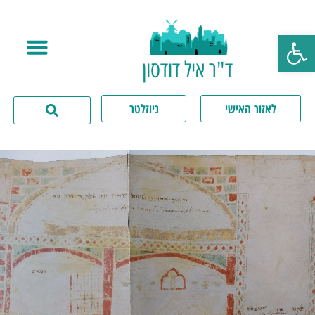
פתח סרגל נגישות
ד"ר איל דודסון
לאזור האישי
ניוזלטר