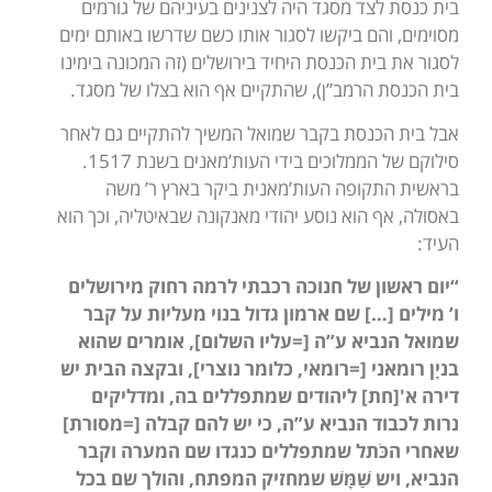
בית כנסת לצד מסגד היה לצנינים בעיניהם של גורמים
מסוימים, והם ביקשו לסגור אותו כשם שדרשו באותם ימים
לסגור את בית הכנסת היחיד בירושלים (זה המכונה בימינו
בית הכנסת הרמב”ן), שהתקיים אף הוא בצלו של מסגד.
אבל בית הכנסת בקבר שמואל המשיך להתקיים גם לאחר
סילוקם של הממלוכים בידי העות’מאנים בשנת 1517.
בראשית התקופה העות’מאנית ביקר בארץ ר’ משה
באסולה, אף הוא נוסע יהודי מאנקונה שבאיטליה, וכך הוא
העיד:
“יום ראשון של חנוכה רכבתי לרמה רחוק מירושלים
ו’ מילים […] שם ארמון גדול בנוי מעליות על קבר
שמואל הנביא ע”ה [=עליו השלום], אומרים שהוא
בניָן רומאני [=רומאי, כלומר נוצרי], ובקצה הבית יש
דירה א'[חת] ליהודים שמתפללים בה, ומדליקים
נרות לכבוד הנביא ע”ה, כי יש להם קבלה [=מסורת]
שאחרי הכֹּתל שמתפללים כנגדו שם המערה וקבר
הנביא, ויש
שַׁמָּשׁ
שמחזיק המפתח, והולך שם בכל