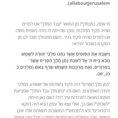
).
allaboutjerusalem
מי אתה, נתנמלך? מן התואר “עבד המלך” אנו למדים
שהיה פקיד ממלכתי, ומכך שהייתה לו בולה רשמית משלו
אנו למדים שהיה פקיד בכיר. השם מתנמלך מוכר לנו מן
המקרא באזכור יחידאי:
וַיַּשְׁבֵּת אֶת הַסּוּסִים אֲשֶׁר נָתְנוּ מַלְכֵי יְהוּדָה לַשֶּׁמֶשׁ
מִבֹּא בֵית ה’ אֶל לִשְׁכַּת נְתַן מֶלֶךְ הַסָּרִיס אֲשֶׁר
בַּפַּרְוָרִים, וְאֶת מַרְכְּבוֹת הַשֶּׁמֶשׁ שָׂרַף בָּאֵשׁ (מלכים ב
כג, יא).
“נְתַן מֶלֶךְ הַסָּרִיס” היה פקיד בשירותו של יאשיהו, ממלכי
יהודה האחרונים. האם זהו “נתנמלך עבד המלך” שטביעת
חותמו נמצאה למרגלות עיר דוד? האם כאן הייתה
“לשכתו”? ואם כך, אולי שמו של עמק הגיא היה דווקא
ה”פרוורים” ולא ה”מכתש”? התשובות לשאלות אלה אינן
ודאיות, אבל ירושלים היא המקום היחידי בתבל שבו אפשר