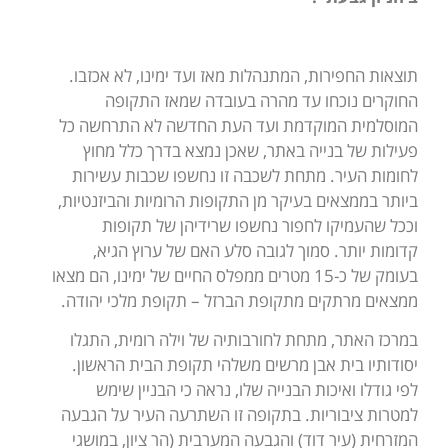
תוצאות החפירות, המתנהלות מאז ועד ימינו, לא אכזבו.
החוקרים נוכחו עד מהרה בעובדה שמאז התקופה
המוסלמית המוקדמת ועד העת החדשה לא התרחשה כל
פעילות של בנייה באתר, שאכן נמצא בדרך כלל מחוץ
לחומות העיר. מתחת לשכבה זו נחשפו שכבות עשירות
ביותר בממצאים בעיקר מן התקופות הרומיות והביזנטיות,
וככל שהעמיקו לחפור נחשפו שרידיהן של תקופות
קדומות יותר. סמוך לגובה סלע האם של ערוץ הגיא,
בעומק של כ-15 מטרים ממפלס החיים של ימינו, הם מצאו
ממצאים מרתקים מתקופת הברזל – תקופת מלכי יהודה.
במרכז האתר, מתחת לחורבותיה של וילה רומית, התגלו
יסודותיו בית אבן מרשים משלהי תקופת הבית הראשון.
לפי גודלו ואיכות הבנייה שלו, נראה כי הבניין שימש
למטרות ציבוריות. בתקופה זו השתרעה העיר על הגבעה
המזרחית (עיר דוד) והגבעה המערבית (הר ציון, במושגי