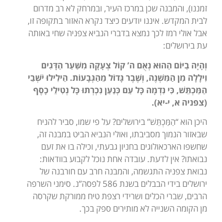
זמננו), והמבנה שכן במרכז העיר, ובמרחק לא רב מדרום
לבית המקדש. איננו יודעים כיצד נקרא האזור בתקופה זו,
אבל אולי רמז לכך נמצא בדברי הנביא צפניה שחי באותה
עת בירושלים:
וְהָיָה בַיּוֹם הַהוּא נְאֻם ה’ קוֹל צְעָקָה מִשַּׁעַר הַדָּגִים
וִילָלָה מִן הַמִּשְׁנֶה, וְשֶׁבֶר גָּדוֹל מֵהַגְּבָעוֹת. הֵילִילוּ יֹשְׁבֵי
הַמַּכְתֵּשׁ, כִּי נִדְמָה כָּל עַם כְּנַעַן נִכְרְתוּ כָּל נְטִילֵי כָסֶף
(צפניה א, י-יא).
היכן הוא “הַמַּכְתֵּשׁ” בירושלים? על פי שמו, סביר להניח
שבאזור הנמוך מסביבתו, ואולי הנביא הביט במבנה זה,
שחשפו הארכאולוגים בחניון גבעתי, וכילה בו את זעם
נבואתו? אין לדעת. עובדה אחת נוכל לקבוע בוודאות:
נבואת צפניה התגשמה, והמבנה חרב עם חורבנה של
ירושלים בידי הבבלים בשנת 586 לפסה”נ. סימני השרפה
הרבים, שברי הכלים ושרידי רצפת טיח ממורקת שקרסה
מן הקומה השנייה לא מותירים ספק בכך.