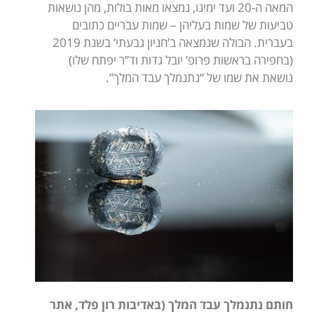
המאה ה-20 ועד ימינו, נמצאו מאות בולות, מהן נושאות
טביעות של שמות בעליהן – שמות עבריים כתובים
בעברית. הבולה שנמצאה ב’חניון גבעתי’ בשנת 2019
(בחפירה בראשות פרופ’ יובל גדות וד”ר יפתח שלו)
נושאת את שמו של “נתנמלך עבד המלך”.
חותם נתנמלך עבד המלך (באדיבות רון פלד, אתר