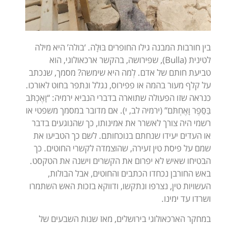
בין חורבות המבנה גילו החופרים בּוּלָה. ‘בולה’ היא מילה
לטינית (Bulla), שפירושה, בהקשר ארכאולוגי, הוא
טביעת חותם של אדם. לְמה היא שימשה? מסמך, שנכתב
על קלף מעור בהמה או פפירוס, נגלל ונתפר בחוט לאורכו.
כנראה שזו הפעולה שתוארה בדברי הנביא ירמיה: “וָאֶכְתֹּב
בַּסֵּפֶר וָאֶחְתֹּם” (ירמיה לב, י). אם מדובר במסמך משפטי או
רשמי היה צורך לאשרר את אמינותו, כך שהנוגעים בדבר
או העדים יעידו שנחתם בנוכחותם. לשם כך הטביעו את
שמם על פיסת טין זעירה, שהוצמדה לקשרי החוטים. כך
הבטיחו שאיש לא יפרום את הקשרים וישנה את הטקסט.
באש החורבן נכחדו הכתבים והחוטים, אבל הבולות,
העשויות טין, נצרפו ונתקשו, ודווקא בזכות האש השתמרו
ושרדו עד ימינו.
במחקר הארכאולוגי בירושלים, מאז שנות השבעים של