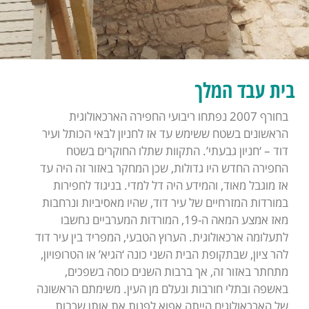
בית עבד המלך
בחורף 2007 נפתחו ריבועי החפירה הארכאולוגית
הראשונים בשטח ששימש עד אז לחניון לבאי הכותל ועיר
דוד – ‘חניון גבעתי’. התקוות שתלו החוקרים בשטח
החפירה החדש היו גדולות, שכן המחקר באזור זה היה עד
אז מוגבל מאוד, והמידע היה דל למדי. בניגוד לחפירות
במורדות המזרחיים של עיר דוד, שהיו מאסיביות ונרחבות
מאז אמצע המאה ה-19, המורדות המערביים נחשבו
לתעלומה ארכאולוגית. הערוץ הטבעי, המפריד בין עיר דוד
להר ציון, שבתקופת הבית השני כונה ‘הגיא’ או הטרופויון,
מתחתר באזור זה, אך ברבות השנים כוסה בשפכים,
באשפה ובתלי חורבות ונעלם מן העין. משימתם הראשונה
של הארכאולוגים הייתה אפוא לפנות את אותן שכבות