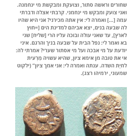
שחורים וראשה סתור, וצועקת ומבקשת מי ינחמנה.
ואני צועק ומבקש מי ינחמני. קרבתי אצלה ודברתי
עמה […] ואמרה לי: אין אתה מכירני? אני היא שהיו
לה שבעה בנים, יצא אביהם למדינת הים [=חוץ
לארץ], עד שאני עולה ובוכה עליו הרי [שליח] שני
בא ואמר לי: נפל הבית על שבעה בניך והרגם. איני
יודעת על מי אבכה ועל מי אסתור שערי? אמרתי לה:
אי את טובה מן אימא ציון, שהיא עשויה מֵרְעית
לחיָת השדה. ענתה ואמרה לי: אני אמך ציון” (ילקוט
שמעוני, ירמיהו רצג).