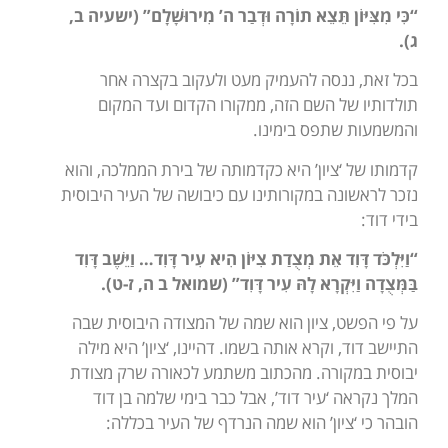
“כִּי מִצִּיּוֹן תֵּצֵא תוֹרָה וּדְבַר ה’ מִירוּשָׁלִָם”
(ישעיה ב,
ג).
בכל זאת, ננסה להעמיק מעט ולעקוב בקצרה אחר
תולדותיו של השם הזה, ממקורו הקדום ועד המקום
והמשמעות שתפס בימינו.
קדמותו של ‘ציון’ היא כקדמותה של בירת הממלכה, והוא
נזכר לראשונה במקורותינו עם כיבושה של העיר היבוסית
בידי דוד:
“וַיִּלְכֹּד דָּוִד אֵת מְצֻדַת צִיּוֹן הִיא עִיר דָּוִד… וַיֵּשֶׁב דָּוִד
בַּמְּצֻדָה וַיִּקְרָא לָהּ עִיר דָּוִד”
(שמואל ב ה, ז-ט).
על פי הפשט, ציון הוא שמה של המצודה היבוסית שבה
התיישב דוד, וקרא אותה בשמו. דהיינו, ‘ציון’ היא מילה
יבוסית במקורה. מהכתוב משתמע לכאורה שרק מצודת
המלך נקראה ‘עיר דוד’, אבל כבר בימי שלמה בן דוד
הובהר כי ‘ציון’ הוא שמה הנרדף של העיר בכללה: