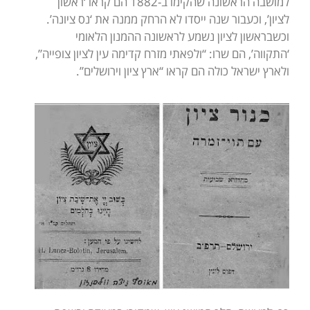
למושבה הראשונה שהקימו ב-1882 הם קראו ‘ראשון
לציון’, וכעבור שנה ייסדו לא הרחק ממנה את ‘נס ציונה’.
וכשבראשון לציון נשמע לראשונה ההמנון הלאומי
‘התקווה’, הם שרו: “ולפאתי מזרח קדימה עין לציון צופייה”,
ולארץ ישראל כולה הם קראו “ארץ ציון וירושלים”.