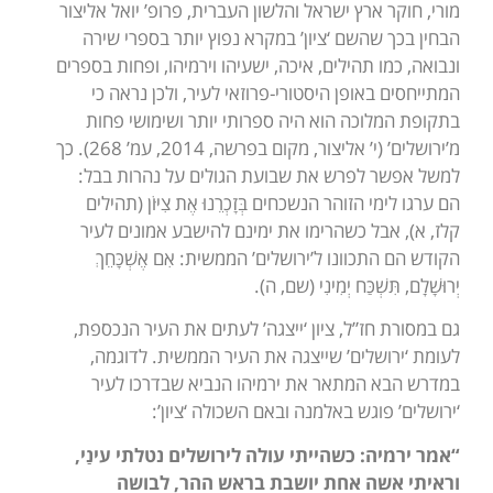
מורי, חוקר ארץ ישראל והלשון העברית, פרופ’ יואל אליצור
הבחין בכך שהשם ‘ציון’ במקרא נפוץ יותר בספרי שירה
ונבואה, כמו תהילים, איכה, ישעיהו וירמיהו, ופחות בספרים
המתייחסים באופן היסטורי-פרוזאי לעיר, ולכן נראה כי
בתקופת המלוכה הוא היה ספרותי יותר ושימושי פחות
מ’ירושלים’ (י’ אליצור, מקום בפרשה, 2014, עמ’ 268). כך
למשל אפשר לפרש את שבועת הגולים על נהרות בבל:
הם ערגו לימי הזוהר הנשכחים בְּזָכְרֵנוּ אֶת צִיּוֹן (תהילים
קלז, א), אבל כשהרימו את ימינם להישבע אמונים לעיר
הקודש הם התכוונו ל’ירושלים’ הממשית: אִם אֶשְׁכָּחֵךְ
יְרוּשָׁלִָם, תִּשְׁכַּח יְמִינִי (שם, ה).
גם במסורת חז”ל, ציון ‘ייצגה’ לעתים את העיר הנכספת,
לעומת ‘ירושלים’ שייצגה את העיר הממשית. לדוגמה,
במדרש הבא המתאר את ירמיהו הנביא שבדרכו לעיר
‘ירושלים’ פוגש באלמנה ובאם השכולה ‘ציון’:
“אמר ירמיה: כשהייתי עולה לירושלים נטלתי עינַי,
וראיתי אשה אחת יושבת בראש ההר, לבושה