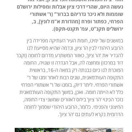
נעשה היום, שהרי דרכי ציון אבלות ומסילות ירושלם
שוממות ולא ניכר גדריהם בברור” (ר’ אשתורי
הפרחי, כפתור ופרח [מהדורת א”מ לונץ], ב,
ירושלים תקנ”ט, עמ’ תקנט-תקס).
במושגים של ימינו, חומת העיר העתיקה מפרידה בין
הרובע היהודי לבין הר ציון, ונדמה שהיא מסייעת לנו
להגדיר את ‘הר ציון’, כאזור המשתרע מדרום לחומה (וקבר
דוד במרכזו) ומחוצה לה, אבל הגדרה זו שגויה. החומה
המוכרת לנו כיום נבנתה רק במאה ה-16, בראשית
התקופה העות’מאנית, שנים רבות לאחר זמנו של ר’
אשתורי הפרחי. ליתר דיוק, בזמנו של ר’ אשתורי הפרחי
כלל לא הייתה חומה. ואכן, במשך התקופה העות’מאנית
נזכר הכינוי ‘הר ציון’ ביחס לאזורים שמשני צדי החומה,
החיצוני והפנימי. כלומר, הרובע היהודי שסמוך לחומה
הדרומית נקרא לעתים גם ‘הר ציון’.