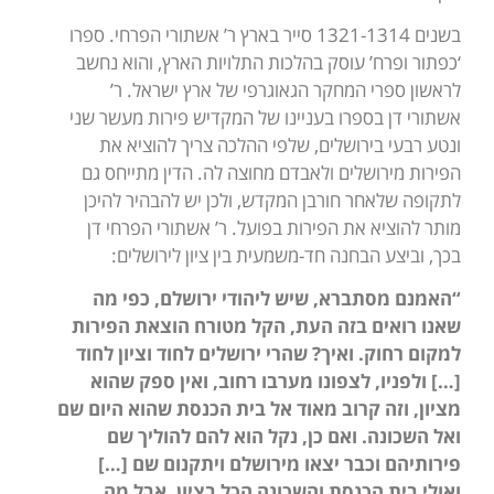
בשנים 1321-1314 סייר בארץ ר’ אשתורי הפרחי. ספרו
‘כפתור ופרח’ עוסק בהלכות התלויות הארץ, והוא נחשב
לראשון ספרי המחקר הגאוגרפי של ארץ ישראל. ר’
אשתורי דן בספרו בעניינו של המקדיש פירות מעשר שני
ונטע רבעי בירושלים, שלפי ההלכה צריך להוציא את
הפירות מירושלים ולאבדם מחוצה לה. הדין מתייחס גם
לתקופה שלאחר חורבן המקדש, ולכן יש להבהיר להיכן
מותר להוציא את הפירות בפועל. ר’ אשתורי הפרחי דן
בכך, וביצע הבחנה חד-משמעית בין ציון לירושלים:
“האמנם מסתברא, שיש ליהודי ירושלם, כפי מה
שאנו רואים בזה העת, הקל מטורח הוצאת הפירות
למקום רחוק. ואיך? שהרי ירושלים לחוד וציון לחוד
[…] ולפניו, לצפונו מערבו רחוב, ואין ספק שהוא
מציון, וזה קרוב מאוד אל בית הכנסת שהוא היום שם
ואל השכונה. ואם כן, נקל הוא להם להוליך שם
פירותיהם וכבר יצאו מירושלם ויתקנום שם […]
ואולי בית הכנסת והשכונה הכל בציון, אבל מה