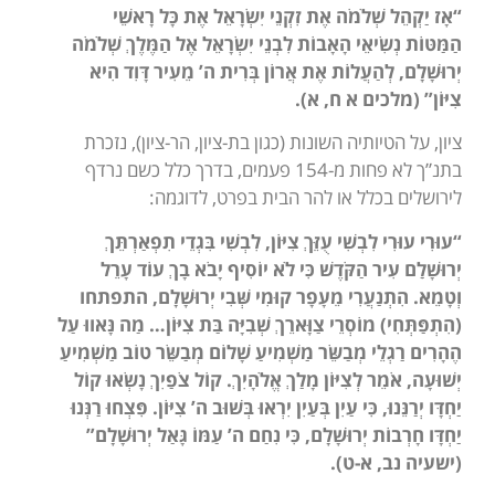
“אָז יַקְהֵל שְׁלֹמֹה אֶת זִקְנֵי יִשְׂרָאֵל אֶת כָּל רָאשֵׁי
הַמַּטּוֹת נְשִׂיאֵי הָאָבוֹת לִבְנֵי יִשְׂרָאֵל אֶל הַמֶּלֶךְ שְׁלֹמֹה
יְרוּשָׁלִָם, לְהַעֲלוֹת אֶת אֲרוֹן בְּרִית ה’ מֵעִיר דָּוִד הִיא
צִיּוֹן”
(מלכים א ח, א).
ציון, על הטיותיה השונות (כגון בת-ציון, הר-ציון), נזכרת
בתנ”ך לא פחות מ-154 פעמים, בדרך כלל כשם נרדף
לירושלים בכלל או להר הבית בפרט, לדוגמה:
“
עוּרִי עוּרִי לִבְשִׁי עֻזֵּךְ צִיּוֹן, לִבְשִׁי בִּגְדֵי תִפְאַרְתֵּךְ
יְרוּשָׁלִַם עִיר הַקֹּדֶשׁ כִּי לֹא יוֹסִיף יָבֹא בָךְ עוֹד עָרֵל
וְטָמֵא. הִתְנַעֲרִי מֵעָפָר קוּמִי שְּׁבִי יְרוּשָׁלִָם, התפתחו
(הִתְפַּתְּחִי) מוֹסְרֵי צַוָּארֵךְ שְׁבִיָּה בַּת צִיּוֹן… מַה נָּאווּ עַל
הֶהָרִים רַגְלֵי מְבַשֵּׂר מַשְׁמִיעַ שָׁלוֹם מְבַשֵּׂר טוֹב מַשְׁמִיעַ
יְשׁוּעָה, אֹמֵר לְצִיּוֹן מָלַךְ אֱלֹהָיִךְ. קוֹל צֹפַיִךְ נָשְׂאוּ קוֹל
יַחְדָּו יְרַנֵּנוּ, כִּי עַיִן בְּעַיִן יִרְאוּ בְּשׁוּב ה’ צִיּוֹן. פִּצְחוּ רַנְּנוּ
יַחְדָּו חָרְבוֹת יְרוּשָׁלִָם, כִּי נִחַם ה’ עַמּוֹ גָּאַל יְרוּשָׁלִָם”
(ישעיה נב, א-ט).