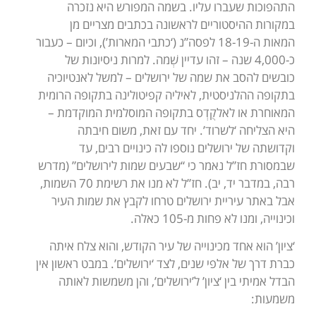
התהפוכות שעברו עליו. בשמה המפורש היא נזכרה
במקורות ההיסטוריים לראשונה בכתבים מצריים מן
המאות ה-18-19 לפסה”נ (‘כתבי המארות’), וכיום – כעבור
כ-4,000 שנה – זהו עדיין שְׁמה. למרות ניסיונות של
כובשים להסב את שמה של ירושלים – למשל לאנטיוכיה
בתקופה ההלניסטית, לאיליה קפיטולינה בתקופה הרומית
המאוחרת או לאלקֻדְס בתקופה המוסלמית המוקדמת –
היא הצליחה ‘לשרוד’. יחד עם זאת, משום חיבתה
וקדושתה של ירושלים נוספו לה כינויים רבים, עד
שבמסורת חז”ל נאמר כי “שבעים שמות לירושלים” (מדרש
רבה, במדבר יד, יב). חז”ל לא מנו את רשימת 70 השמות,
אבל באתר עיריית ירושלים טרחו לקבץ את שמות העיר
וכינוייה, ומנו לא פחות מ-105 כאלה.
‘ציון’ הוא אחד מכינוייה של עיר הקודש, והוא צלח איתה
כברת דרך של אלפי שנים, לצד ‘ירושלים’. במבט ראשון אין
הבדל אמיתי בין ‘ציון’ ל’ירושלים’, והן משמשות לאותה
משמעות: