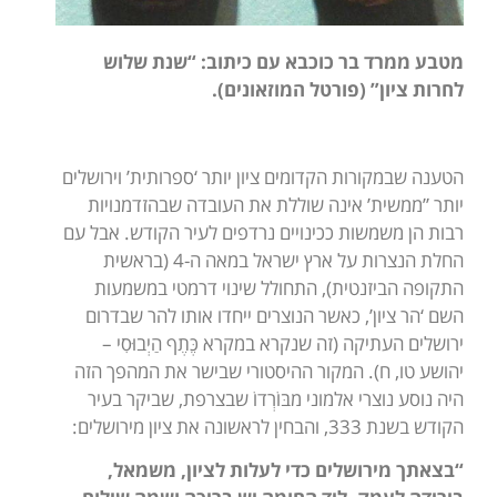
מטבע ממרד בר כוכבא עם כיתוב: “שנת שלוש
לחרות ציון” (פורטל המוזאונים).
הטענה שבמקורות הקדומים ציון יותר ‘ספרותית’ וירושלים
יותר ”ממשית’ אינה שוללת את העובדה שבהזדמנויות
רבות הן משמשות ככינויים נרדפים לעיר הקודש. אבל עם
החלת הנצרות על ארץ ישראל במאה ה-4 (בראשית
התקופה הביזנטית), התחולל שינוי דרמטי במשמעות
השם ‘הר ציון’, כאשר הנוצרים ייחדו אותו להר שבדרום
ירושלים העתיקה (זה שנקרא במקרא כֶּתֶף הַיְבוּסִי –
יהושע טו, ח). המקור ההיסטורי שבישר את המהפך הזה
היה נוסע נוצרי אלמוני מבּוֹרְדוֹ שבצרפת, שביקר בעיר
הקודש בשנת 333, והבחין לראשונה את ציון מירושלים:
“בצאתך מירושלים כדי לעלות לציון, משמאל,