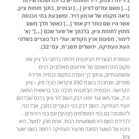
בירידה לעמק, ליד החומה יש בריכה ושמה שילוח
[…] משם עולים לציון […] ובפנים, בתוך חומות ציון,
נראה מקומו של ארמון דויד. ומשבעת בתי הכנסת
אשר היו שם נותר רק אחד […] כאשר תלך משם
מחוץ לחומת ציון, בלכתך אל שער שכם […]” (א’
לימור, מסעות ארץ הקודש: עולי רגל נוצרים בשלהי
העת העתיקה, ירושלים תשנ”ח, עמ’ 32).
המסורת הנוצרית הביזנטית זיהתה ברחבי הר ציון את
מקום התרחשותם של אירועים תאולוגיים רבים
ומשמעותיים, ובתוך כך נוסדה במקום כנסייה אדירת
ממדים, שנחנכה בשנת 390 ונקראה הָגִיָה סיוֹן – ציון
הקדושה. הכנסייה הביזנטית חרבה כבר בראשית המאה
ה-7, אבל מאז ועד ימינו דבק השם ‘הר ציון’ ברכס שבדרום
העיר העתיקה. השם דבק בפי הנוצרים כמובן, אבל זכה
ל’הסכמה’ גם בפי המוסלמים (‘צהְיוּן’) וגם בפי היהודים.
לנדידת השם היו משמעויות רבות. אחת מהן, למשל, היא
כינויו של השער הפונה מהעיר העתיקה דרומה בשם ‘שער
ציון’.