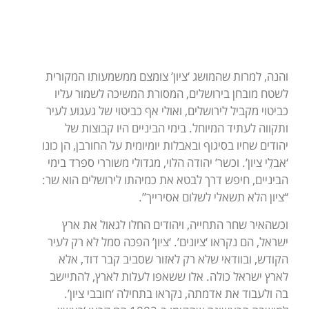
והנה, למרות שהמושג ‘ציון’ צומצם ממשמעותו המקורית
לשטח מובחן בירושלים, המסורת המשיכה לשמור עליו
כביטוי מקביל לירושלים, ואולי אף כביטוי של געגוע לעיר
ותקווה לעתיד המיוחל. בימי הביניים היו קבוצות של
יהודים שחיו בסיגוף ובאבלות יומיומית על החורבן, הן כונו
‘אבלֵי ציון’. וכשר’ יהודה הלוי, מגדולי משוררי ספרד בימי
הביניים, חיפש דרך לבטא את כמיהתו לירושלים הוא שר:
“ציון הלא תשאלי לשלום אסירייך”.
וכשהאיר שחר התחייה, ויהודים החלו לגאול את ארץ
ישראל, הם נקראו ‘ציונים’. ‘ציון’ הפכה סמל לא רק לעיר
הקודש, ובוודאי שלא רק לאזור שסביב קבר דוד, אלא
לארץ ישראל כולה. אלו ששאפו לעלות לארץ, להתיישב
בה ולעבוד את אדמתה, נקראו בתחילה ‘חובבי ציון’.